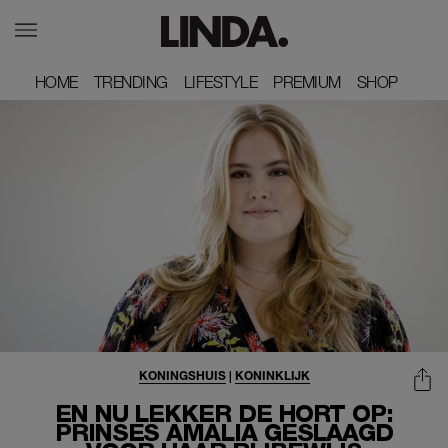
HOME
HOME
TRENDING
TRENDING
LIFESTYLE
LIFESTYLE
PREMIUM
PREMIUM
SHOP
SHOP
KONINGSHUIS
|
KONINKLIJK
EN NU LEKKER DE HORT OP:
PRINSES AMALIA GESLAAGD