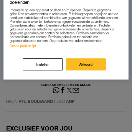
doeleinden:
na haar tussenjaar weer de boeken in moeten duiken. Kans is
Informatie op een apparaat opslaan en/of openen. Beperkte gegevens
groot dat ze dan stukken minder haar ouderlijk Paleis Huis ten
gebruiken om advertenties te selecteren. Publieksgroepen begrijpen aan de
hand van statistieken of combinaties van gegevens uit verschillende bronnen.
Bosch gaat aandoen. Wil ze toch even terug naar ’thuis-thuis’
Profielen aanmaken ten behoeve van gepersonaliseerde advertenties.
Contentprestaties meten. Diensten ontwikkelen en verbeteren. Profielen
dan is ze er met de auto in 50 minuten.
gebruiken voor de selectie van gepersonaliseerde advertenties. Beperkte
gegevens gebruiken om content te selecteren. Profielen aanmaken ter
personalisatie van content. Profielen gebruiken ter selectie van
gepersonaliseerde content. De prestaties van advertenties meten.
Koningspaar heeft Amalia zien
Derde partijen lijst
veranderen in tussenjaar: 'Ze
is een completer mens'
Instellen
Akkoord
LEES OOK
GOED ARTIKEL? DELEN MAAR.
BRON
RTL BOULEVARD
FOTO
ANP
EXCLUSIEF VOOR JOU