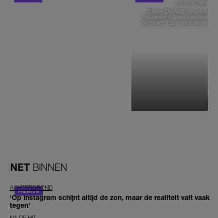
DE STAD VAN
Elske DeWall over Leeu
muziek en haar favoriete p
de stad: 'Een stad die voelt 
NET
BINNEN
ACHTERGROND
‘Op Instagram schijnt altijd de zon, maar de realiteit valt vaak
tegen’
NA DE HIT