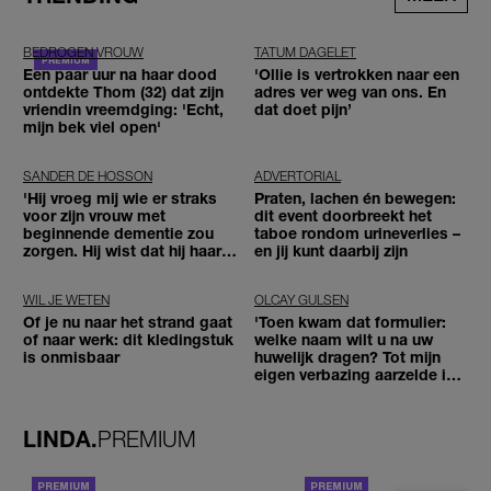
BEDROGEN VROUW
TATUM DAGELET
Een paar uur na haar dood
'Ollie is vertrokken naar een
ontdekte Thom (32) dat zijn
adres ver weg van ons. En
vriendin vreemdging: 'Echt,
dat doet pijn’
mijn bek viel open'
SANDER DE HOSSON
ADVERTORIAL
'Hij vroeg mij wie er straks
Praten, lachen én bewegen:
voor zijn vrouw met
dit event doorbreekt het
beginnende dementie zou
taboe rondom urineverlies –
zorgen. Hij wist dat hij haar
en jij kunt daarbij zijn
zou moeten loslaten'
WIL JE WETEN
OLCAY GULSEN
Of je nu naar het strand gaat
'Toen kwam dat formulier:
of naar werk: dit kledingstuk
welke naam wilt u na uw
is onmisbaar
huwelijk dragen? Tot mijn
eigen verbazing aarzelde ik
geen moment'
LINDA.
PREMIUM
ACHTERGROND