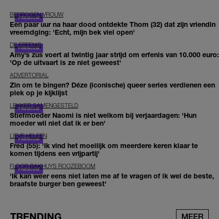
BEDROGEN VROUW
Een paar uur na haar dood ontdekte Thom (32) dat zijn vriendin
vreemdging: 'Echt, mijn bek viel open'
DE ERFENIS
Amy’s zus voert al twintig jaar strijd om erfenis van 10.000 euro:
'Op de uitvaart is ze niet geweest'
ADVERTORIAL
Zin om te bingen? Déze (iconische) queer series verdienen een
plek op je kijklijst
LEKKER SAMENGESTELD
Stiefmoeder Naomi is niet welkom bij verjaardagen: 'Hun
moeder wil niet dat ik er ben'
LIEVE HELEEN
Fred (55): 'Ik vind het moeilijk om meerdere keren klaar te
komen tijdens een vrijpartij'
FLOOR BAKHUYS ROOZEBOOM
'Ik kan weer eens niet laten me af te vragen of ik wel de beste,
braafste burger ben geweest'
TRENDING
MEER