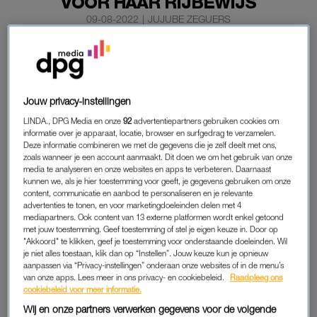
VOOR HAAR RIJBEWIJS
09-08-2022
|
JUJUBE ZEGUERS
Prinses Amalia heeft weer een mijlpaal bereikt. De 18-
jarige prinses is afgereden en heeft haar rijbewijs
gehaald.
Jouw privacy-instellingen
Dat meldt
RTL Boulevard
.
LINDA., DPG Media en onze
92
advertentiepartners gebruiken cookies om
informatie over je apparaat, locatie, browser en surfgedrag te verzamelen.
Deze informatie combineren we met de gegevens die je zelf deelt met ons,
zoals wanneer je een account aanmaakt. Dit doen we om het gebruik van onze
PRINSES AMALIA
media te analyseren en onze websites en apps te verbeteren. Daarnaast
De kroonprinses kan nu dus zelf van en naar
haar stekje in
kunnen we, als je hier toestemming voor geeft, je gegevens gebruiken om onze
content, communicatie en aanbod te personaliseren en je relevante
Amsterdam rijden
. Voor haar woning in de buurt van de Oude
advertenties te tonen, en voor marketingdoeleinden delen met 4
Spiegelstraat zou de toekomstige koningin zelfs haar auto voor
mediapartners. Ook content van 13 externe platformen wordt enkel getoond
met jouw toestemming. Geef toestemming of stel je eigen keuze in. Door op
de deur kunnen parkeren. Mits er plek is in het drukke
"Akkoord" te klikken, geef je toestemming voor onderstaande doeleinden. Wil
centrum, natuurlijk.
je niet alles toestaan, klik dan op “Instellen”. Jouw keuze kun je opnieuw
aanpassen via “Privacy-instellingen” onderaan onze websites of in de menu’s
van onze apps. Lees meer in ons privacy- en cookiebeleid.
Raadpleeg ons
Amalia start in september met
de bachelor Politics,
cookiebeleid voor meer informatie.
Psychology, Law and Economics
(PPLE). Hoewel Maarten van
Wij en onze partners verwerken gegevens voor de volgende
Rossem deze studie een
pretpakket
noemt zal de prinses toch