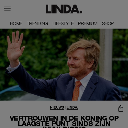
HOME
HOME
TRENDING
TRENDING
LIFESTYLE
LIFESTYLE
PREMIUM
PREMIUM
SHOP
SHOP
NIEUWS
|
LINDA.
VERTROUWEN IN DE KONING OP
LAAGSTE PUNT SINDS ZIJN