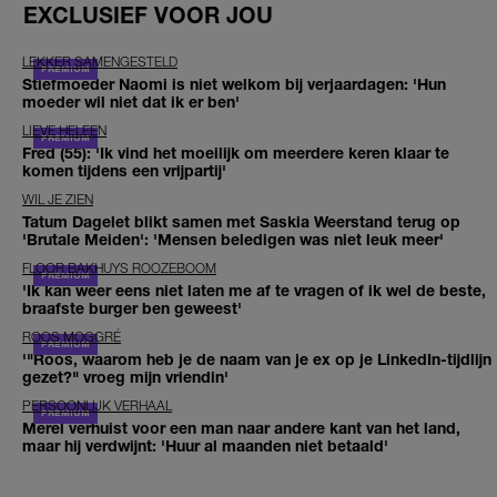
EXCLUSIEF VOOR JOU
LEKKER SAMENGESTELD
Stiefmoeder Naomi is niet welkom bij verjaardagen: 'Hun
moeder wil niet dat ik er ben'
LIEVE HELEEN
Fred (55): 'Ik vind het moeilijk om meerdere keren klaar te
komen tijdens een vrijpartij'
WIL JE ZIEN
Tatum Dagelet blikt samen met Saskia Weerstand terug op
'Brutale Meiden': 'Mensen beledigen was niet leuk meer'
FLOOR BAKHUYS ROOZEBOOM
'Ik kan weer eens niet laten me af te vragen of ik wel de beste,
braafste burger ben geweest'
ROOS MOGGRÉ
'"Roos, waarom heb je de naam van je ex op je LinkedIn-tijdlijn
gezet?" vroeg mijn vriendin'
PERSOONLIJK VERHAAL
Merel verhuist voor een man naar andere kant van het land,
maar hij verdwijnt: 'Huur al maanden niet betaald'