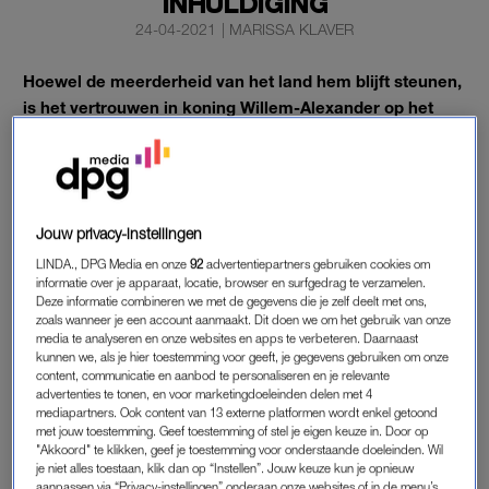
INHULDIGING
24-04-2021
|
MARISSA KLAVER
Hoewel de meerderheid van het land hem blijft steunen,
is het vertrouwen in koning Willem-Alexander op het
laagste punt sinds zijn inhuldiging in 2013.
De lage score heeft te maken met de omstreden vakantie naar
Griekenland en de verhoging van zijn toelage, meldt
EenVandaag
op basis van het jaarlijkse Koningsdagonderzoek
Jouw privacy-instellingen
onder ruim 28.000 leden van het Opiniepanel.
LINDA., DPG Media en onze
92
advertentiepartners gebruiken cookies om
informatie over je apparaat, locatie, browser en surfgedrag te verzamelen.
Deze informatie combineren we met de gegevens die je zelf deelt met ons,
zoals wanneer je een account aanmaakt. Dit doen we om het gebruik van onze
KONING WILLEM-ALEXANDER
media te analyseren en onze websites en apps te verbeteren. Daarnaast
In het onderzoek geeft ruim 63 procent van de deelnemers
kunnen we, als je hier toestemming voor geeft, je gegevens gebruiken om onze
content, communicatie en aanbod te personaliseren en je relevante
aan vertrouwen te hebben in de koning. Vorig jaar was dat nog
advertenties te tonen, en voor marketingdoeleinden delen met 4
74 procent. Ook de steun voor koningin Máxima daalt: van 78
mediapartners. Ook content van 13 externe platformen wordt enkel getoond
met jouw toestemming. Geef toestemming of stel je eigen keuze in. Door op
procent vorig jaar naar 69 procent nu.
"Akkoord" te klikken, geef je toestemming voor onderstaande doeleinden. Wil
je niet alles toestaan, klik dan op “Instellen”. Jouw keuze kun je opnieuw
De koning kreeg in 2020 een hogere toelage van de staat.
aanpassen via “Privacy-instellingen” onderaan onze websites of in de menu’s