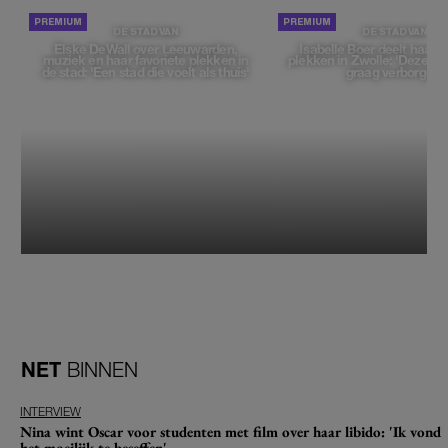
DE STAD VAN
DE STAD VAN
Elske DeWall over Leeuwarden,
Isabelle Boer deelt haar f
muziek en haar favoriete plekken in
plekken in Zwolle: 'Deze pl
de stad: 'Een stad die voelt als thuis'
graag verborgen'
NET
BINNEN
INTERVIEW
Nina wint Oscar voor studenten met film over haar libido: 'Ik vond
het moeilijk te beseffen'