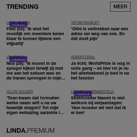
TRENDING
MEER
LIEVE HELEEN
TATUM DAGELET
Fred (55): 'Ik vind het
'Ollie is vertrokken naar een
moeilijk om meerdere keren
adres ver weg van ons. En
klaar te komen tijdens een
dat doet pijn’
vrijpartij'
VRIJPARTIJ
ADVERTORIAL
Noa (26): 'Ik moest in de
Ja écht: WorldPride is nog in
spiegel kijken terwijl zij met
volle gang – en hier rol je nu
me aan het seksen was en
het allerlekkerst je bed in na
de tranen sprongen in mijn
het feesten
ogen'
OLCAY GULSEN
LEKKER SAMENGESTELD
'Toen kwam dat formulier:
Stiefmoeder Naomi is niet
welke naam wilt u na uw
welkom bij verjaardagen:
huwelijk dragen? Tot mijn
'Hun moeder wil niet dat ik
eigen verbazing aarzelde ik
er ben'
geen moment'
LINDA.
PREMIUM