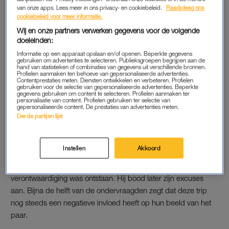
van onze apps. Lees meer in ons privacy- en cookiebeleid.
Raadpleeg ons
Ongeveer driekwart van het panel vindt het onterecht dat hij
cookiebeleid voor meer informatie.
tijdens de coronacrisis meer geld krijgt. Zijn toelage stijgt dit
Wij en onze partners verwerken gegevens voor de volgende
jaar met twee ton naar een miljoen euro aan inkomen, plus 5,1
doeleinden:
miljoen voor personeel en onkosten. “Corona maant de hele
Informatie op een apparaat opslaan en/of openen. Beperkte gegevens
samenleving tot soberheid”, zegt een deelnemer van het
gebruiken om advertenties te selecteren. Publieksgroepen begrijpen aan de
hand van statistieken of combinaties van gegevens uit verschillende bronnen.
onderzoek. “Dit is een heel verkeerd signaal van een koning
Profielen aanmaken ten behoeve van gepersonaliseerde advertenties.
Contentprestaties meten. Diensten ontwikkelen en verbeteren. Profielen
die dichtbij ons burgers wil staan.”
gebruiken voor de selectie van gepersonaliseerde advertenties. Beperkte
gegevens gebruiken om content te selecteren. Profielen aanmaken ter
personalisatie van content. Profielen gebruiken ter selectie van
Lees ook
gepersonaliseerde content. De prestaties van advertenties meten.
Derde partijen lijst
Máxima’s broekpakken: van een knalgele Zara tot rode
couture
Instellen
Akkoord
Het koninklijk gezin keerde in oktober
vroegtijdig terug uit
Griekenland
. De koning brak de vakantie af nadat publieke
verontwaardiging was ontstaan. Hij bood later zijn excuses
aan. Bijna de helft van de ondervraagden zegt dat deze trip
nog steeds een negatieve invloed heeft op hun beeld van het
paar.