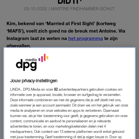
DID IT'
03-10-2022
|
MARTINE FINDHAMMER-SCHUT
Kim, bekend van ‘Married at First Sight’ (kortweg
‘MAFS’), voelt zich goed na de breuk met Antoine. Via
Instagram laat ze weten na
het programma
te zijn
afgevallen.
‘
I did it.
15 kilo lichter’, schrijft ze bij een voor- en nafoto in
Instagram Stories.
Jouw privacy-instellingen
KIM UIT ‘MAFS’
LINDA., DPG Media en onze
92
advertentiepartners gebruiken cookies om
Hoe ze dat gedaan heeft? ‘Meer bewegen en gezonder eten,
informatie over je apparaat, locatie, browser en surfgedrag te verzamelen.
Deze informatie combineren we met de gegevens die je zelf deelt met ons,
maar vooral minder gaan eten qua porties’, licht ze toe in een
zoals wanneer je een account aanmaakt. Dit doen we om het gebruik van onze
reactie.
media te analyseren en onze websites en apps te verbeteren. Daarnaast
kunnen we, als je hier toestemming voor geeft, je gegevens gebruiken om onze
content, communicatie en aanbod te personaliseren en je relevante
Kim gaf begin dit jaar haar jawoord aan Antoine. Maar tijdens
advertenties te tonen, en voor marketingdoeleinden delen met 4
de huwelijksreis krijgen de twee al ergernissen.
mediapartners. Ook content van 13 externe platformen wordt enkel getoond
met jouw toestemming. Geef toestemming of stel je eigen keuze in. Door op