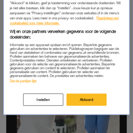
"Akkoord" te klikken, geef je toestemming voor onderstaande doeleinden. Wil
je niet alles toestaan, klik dan op “Instellen”. Jouw keuze kun je opnieuw
aanpassen via “Privacy-instellingen” onderaan onze websites of in de menu’s
van onze apps. Lees meer in ons privacy- en cookiebeleid.
Raadpleeg ons
cookiebeleid voor meer informatie.
Wij en onze partners verwerken gegevens voor de volgende
doeleinden:
Informatie op een apparaat opslaan en/of openen. Beperkte gegevens
gebruiken om advertenties te selecteren. Publieksgroepen begrijpen aan de
hand van statistieken of combinaties van gegevens uit verschillende bronnen.
Profielen aanmaken ten behoeve van gepersonaliseerde advertenties.
Contentprestaties meten. Diensten ontwikkelen en verbeteren. Profielen
gebruiken voor de selectie van gepersonaliseerde advertenties. Beperkte
gegevens gebruiken om content te selecteren. Profielen aanmaken ter
personalisatie van content. Profielen gebruiken ter selectie van
gepersonaliseerde content. De prestaties van advertenties meten.
Derde partijen lijst
Instellen
Akkoord