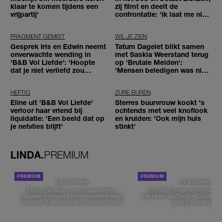
klaar te komen tijdens een
zij filmt en deelt de
vrijpartij'
confrontatie: 'Ik laat me niet
tegenhouden'
FRAGMENT GEMIST
WIL JE ZIEN
Gesprek Iris en Edwin neemt
Tatum Dagelet blikt samen
onverwachte wending in
met Saskia Weerstand terug
'B&B Vol Liefde': 'Hoopte
op 'Brutale Meiden':
dat je niet verliefd zou
'Mensen beledigen was niet
worden'
leuk meer'
HEFTIG
ZURE BUREN
Eline uit 'B&B Vol Liefde'
Sterres buurvrouw kookt 's
verloor haar vriend bij
ochtends met veel knoflook
liquidatie: 'Een beeld dat op
en kruiden: 'Ook mijn huis
je netvlies blijft'
stinkt'
LINDA.
PREMIUM
DE STAD VAN
DE STAD VAN
Elske DeWall over Leeuwarden,
Isabelle Boer deelt haar f
muziek en haar favoriete plekken in
plekken in Zwolle: 'Deze pl
de stad: 'Een stad die voelt als thuis'
graag verborgen'