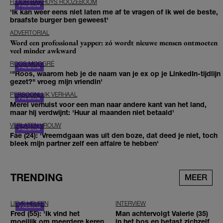
FLOOR BAKHUYS ROOZEBOOM
'Ik kan weer eens niet laten me af te vragen of ik wel de beste,
braafste burger ben geweest'
ADVERTORIAL
Word een professional yapper: zó wordt nieuwe mensen ontmoeten
veel minder awkward
ROOS MOGGRÉ
'"Roos, waarom heb je de naam van je ex op je LinkedIn-tijdlijn
gezet?" vroeg mijn vriendin'
PERSOONLIJK VERHAAL
Merel verhuist voor een man naar andere kant van het land,
maar hij verdwijnt: 'Huur al maanden niet betaald'
VERLATEN VROUW
Fae (24): 'Vreemdgaan was uit den boze, dat deed je niet, toch
bleek mijn partner zelf een affaire te hebben'
TRENDING
MEER
LIEVE HELEEN
INTERVIEW
Fred (55): 'Ik vind het
Man achtervolgt Valerie (35)
moeilijk om meerdere keren
in het bos en betast zichzelf,