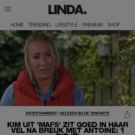
HOME
HOME
TRENDING
TRENDING
LIFESTYLE
LIFESTYLE
PREMIUM
PREMIUM
SHOP
SHOP
ENTERTAINMENT
|
GELEZEN BIJ DE TANDARTS
KIM UIT 'MAFS' ZIT GOED IN HAAR
VEL NA BREUK MET ANTOINE: 'I