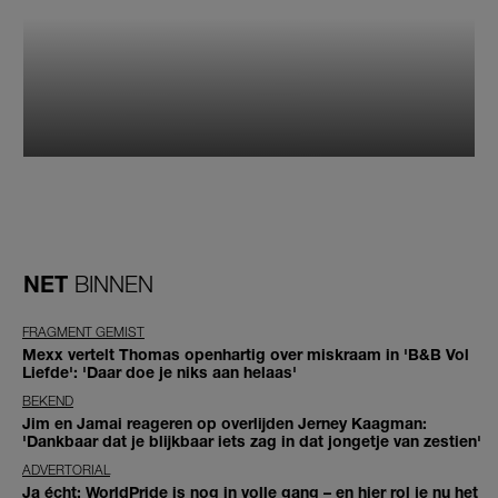
NET
BINNEN
FRAGMENT GEMIST
Mexx vertelt Thomas openhartig over miskraam in 'B&B Vol
Liefde': 'Daar doe je niks aan helaas'
BEKEND
Jim en Jamai reageren op overlijden Jerney Kaagman:
'Dankbaar dat je blijkbaar iets zag in dat jongetje van zestien'
ADVERTORIAL
Ja écht: WorldPride is nog in volle gang – en hier rol je nu het