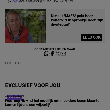
Kijk
hier
alle afleveringen van ‘MAFS’ terug.
Kim uit 'MAFS' pakt haar
koffers: 'Elk sprookje heeft zijn
dieptepunt'
LEES OOK
GOED ARTIKEL? DELEN MAAR.
FOTO
RTL
EXCLUSIEF VOOR JOU
LIEVE HELEEN
Fred (55): 'Ik vind het moeilijk om meerdere keren klaar te
komen tijdens een vrijpartij'