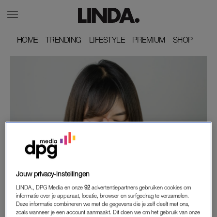
HOME
HOME
TRENDING
TRENDING
LIFESTYLE
LIFESTYLE
PREMIUM
PREMIUM
SHOP
SHOP
LINDA.
'MEER OPVANGPLEKKEN EN ADVIESNUMMER
Jouw privacy-instellingen
VOOR MISHANDELDE VROUWEN'
LINDA., DPG Media en onze
92
advertentiepartners gebruiken cookies om
informatie over je apparaat, locatie, browser en surfgedrag te verzamelen.
Deze informatie combineren we met de gegevens die je zelf deelt met ons,
LINDA.
LINDA.
zoals wanneer je een account aanmaakt. Dit doen we om het gebruik van onze
Zaak tegen vader ontvoerde
Crimineel Omar L. naar