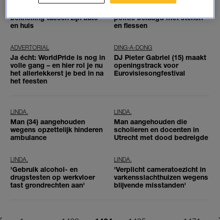
Man komt om het leven door
Knokpartij in Groningen,
beknelling tussen zijn auto
politie belaagd met stenen
en huis
en flessen
ADVERTORIAL
DING-A-DONG
Ja écht: WorldPride is nog in
DJ Pieter Gabriel (15) maakt
volle gang – en hier rol je nu
openingstrack voor
het allerlekkerst je bed in na
Eurovisiesongfestival
het feesten
LINDA.
LINDA.
Man (34) aangehouden
Man aangehouden die
wegens opzettelijk hinderen
scholieren en docenten in
ambulance
Utrecht met dood bedreigde
LINDA.
LINDA.
'Gebruik alcohol- en
'Verplicht cameratoezicht in
drugstesten op werkvloer
varkensslachthuizen wegens
tast grondrechten aan'
blijvende misstanden'