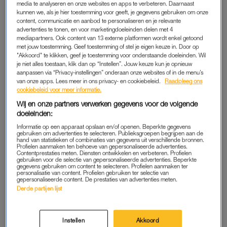
media te analyseren en onze websites en apps te verbeteren. Daarnaast
Insiya (6) na vijf minuten
zwaarbewaakte gevangenis
kunnen we, als je hier toestemming voor geeft, je gegevens gebruiken om onze
voorbij
Vught gebracht
content, communicatie en aanbod te personaliseren en je relevante
advertenties te tonen, en voor marketingdoeleinden delen met 4
ADVERTORIAL
LINDA.
mediapartners. Ook content van 13 externe platformen wordt enkel getoond
Op de fiets met jonge kids? Zo
Ontsnappingspoging
met jouw toestemming. Geef toestemming of stel je eigen keuze in. Door op
wordt het ineens hartstikke
verijdeld bij gevangenis
"Akkoord" te klikken, geef je toestemming voor onderstaande doeleinden. Wil
makkelijk
Zutphen, vier mensen
je niet alles toestaan, klik dan op “Instellen”. Jouw keuze kun je opnieuw
opgepakt
aanpassen via “Privacy-instellingen” onderaan onze websites of in de menu’s
van onze apps. Lees meer in ons privacy- en cookiebeleid.
Raadpleeg ons
cookiebeleid voor meer informatie.
Wij en onze partners verwerken gegevens voor de volgende
LINDA.
BEETJE BIJBLIJVEN
doeleinden:
Storing bij WhatsApp: foto's
Van 'beklapje' tot
en video's worden niet
'kamelenkoorts': breid je
Informatie op een apparaat opslaan en/of openen. Beperkte gegevens
verstuurd
vocabulaire uit met het
gebruiken om advertenties te selecteren. Publieksgroepen begrijpen aan de
Coronawoordenboek
hand van statistieken of combinaties van gegevens uit verschillende bronnen.
Profielen aanmaken ten behoeve van gepersonaliseerde advertenties.
Contentprestaties meten. Diensten ontwikkelen en verbeteren. Profielen
gebruiken voor de selectie van gepersonaliseerde advertenties. Beperkte
WIL JE ZIEN
LINDA.
gegevens gebruiken om content te selecteren. Profielen aanmaken ter
Tatum Dagelet blikt samen
Brand in woning Zaandam,
personalisatie van content. Profielen gebruiken ter selectie van
met Saskia Weerstand terug
tweetal springt uit raam
gepersonaliseerde content. De prestaties van advertenties meten.
op 'Brutale Meiden':
tweede verdieping
Derde partijen lijst
'Mensen beledigen was niet
leuk meer'
Instellen
Akkoord
LINDA.
LINDA.