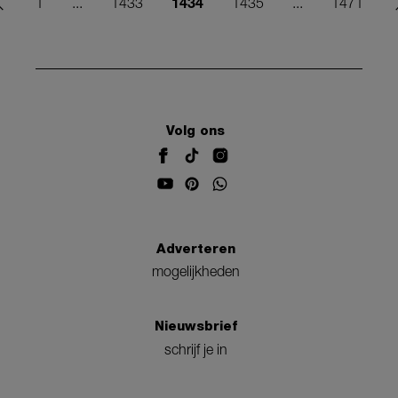
1434
1
...
1433
1435
...
1471
Volg ons
Adverteren
mogelijkheden
Nieuwsbrief
schrijf je in