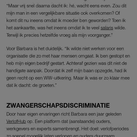
“Maar vrij snel daarna dacht ik: hé, wacht eens even. Zou dit
mijn man in een vergelijkbare situatie ook overkomen? Of
komt dit nu ineens omdat ik moeder ben geworden? Toen ik
het aankaartte, was het ineens omdat ik te veel
salaris
wilde.
Terwijl ik precies hetzelfde vroeg als mijn voorganger.”
Voor Barbara is het duidelijk. “Ik wilde niet werken voor een
organisatie die zo met haar mensen omgaat. Ik ben gestopt en
heb mijn eigen bedrijf gestart. Achteraf gezien was dit niet de
handigste aanpak. Doordat ik zelf mijn baan opzegde, had ik
geen recht op een WW-uitkering. Maar ik was er zo klaar mee
dat ik dacht: de groeten.”
ZWANGERSCHAPSDISCRIMINATIE
Door haar eigen ervaringen richt Barbara een jaar geleden
VerlofHub
op. Een platform dat (aanstaande) ouders,
werkgevers en experts samenbrengt. Het doel: verlofperiodes
zo soepel mogelijk laten verlopen en ouders duurzaam