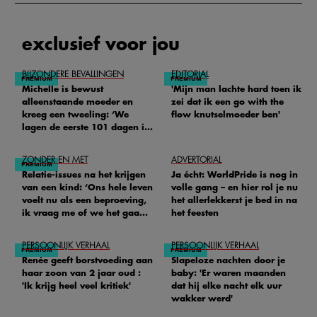
exclusief voor jou
BIJZONDERE BEVALLINGEN
EDITORIAL
Michelle is bewust
'Mijn man lachte hard toen ik
alleenstaande moeder en
zei dat ik een go with the
kreeg een tweeling: ‘We
flow knutselmoeder ben'
lagen de eerste 101 dagen in
het ziekenhuis’
ZONDER EN MET
ADVERTORIAL
Relatie-issues na het krijgen
Ja écht: WorldPride is nog in
van een kind: ‘Ons hele leven
volle gang – en hier rol je nu
voelt nu als een beproeving,
het allerlekkerst je bed in na
ik vraag me of we het gaan
het feesten
redden'
PERSOONLIJK VERHAAL
PERSOONLIJK VERHAAL
Renée geeft borstvoeding aan
Slapeloze nachten door je
haar zoon van 2 jaar oud :
baby: 'Er waren maanden
'Ik krijg heel veel kritiek'
dat hij elke nacht elk uur
wakker werd'