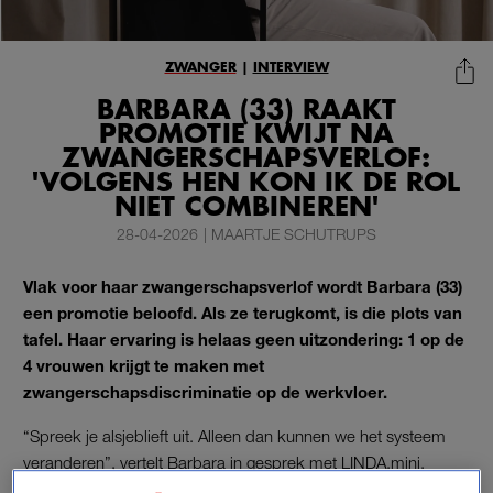
ZWANGER
|
INTERVIEW
BARBARA (33) RAAKT
PROMOTIE KWIJT NA
ZWANGERSCHAPSVERLOF:
'VOLGENS HEN KON IK DE ROL
NIET COMBINEREN'
28-04-2026
|
MAARTJE SCHUTRUPS
Vlak voor haar zwangerschapsverlof wordt Barbara (33)
een promotie beloofd. Als ze terugkomt, is die plots van
tafel. Haar ervaring is helaas geen uitzondering: 1 op de
4 vrouwen krijgt te maken met
zwangerschapsdiscriminatie op de werkvloer.
“Spreek je alsjeblieft uit. Alleen dan kunnen we het systeem
veranderen”, vertelt Barbara in gesprek met LINDA.mini.