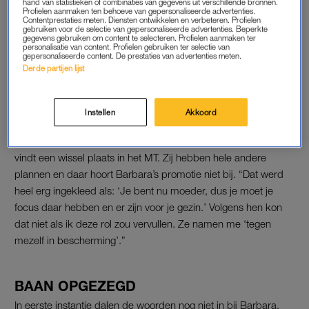
hand van statistieken of combinaties van gegevens uit verschillende bronnen.
Profielen aanmaken ten behoeve van gepersonaliseerde advertenties.
Contentprestaties meten. Diensten ontwikkelen en verbeteren. Profielen
FNV opent meldpunt voor
gebruiken voor de selectie van gepersonaliseerde advertenties. Beperkte
zwangere vrouwen die te
gegevens gebruiken om content te selecteren. Profielen aanmaken ter
maken hebben met
personalisatie van content. Profielen gebruiken ter selectie van
gepersonaliseerde content. De prestaties van advertenties meten.
discriminatie
Derde partijen lijst
LEES OOK
Instellen
Akkoord
Maar in haar vier maanden afwezigheid verandert er veel
binnen het bedrijf. Er wordt een nieuwe CEO aangesteld en er
vindt een wissel plaats in het MT. Zij hebben hele andere
plannen en daar hoort Barbara’s promotie niet bij. “Dat werd
heel erg ingekleed als: ‘Je bent nu moeder, dus je moet je
focus daar hebben en er zijn voor je gezin.’ Volgens hen kon
dat niet als ik deze rol zou vervullen. Ze namen me ‘tegen
mezelf in bescherming’.”
BAAN OPGEZEGD
In eerste instantie dalen de woorden nog niet in bij Barbara.