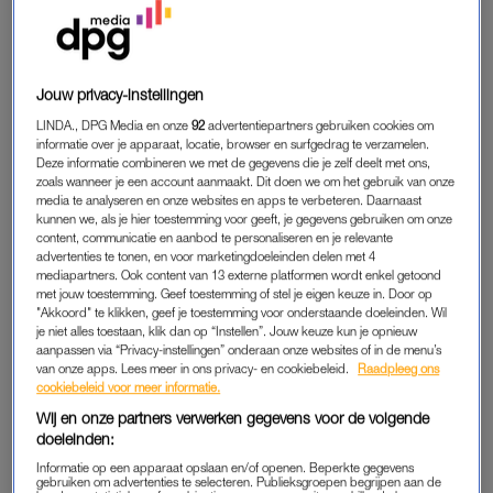
PROMOTIE VOOR
ZWANGERSCHAPSVERLOF
Jouw privacy-instellingen
Ongeveer twee jaar geleden staat Barbara aan het begin van
haar
zwangerschapsverlof
. Nog voor haar vertrek wordt haar
LINDA., DPG Media en onze
92
advertentiepartners gebruiken cookies om
informatie over je apparaat, locatie, browser en surfgedrag te verzamelen.
een promotie beloofd. Haar leidinggevende destijds heeft er
Deze informatie combineren we met de gegevens die je zelf deelt met ons,
vertrouwen in dat ze daar klaar voor is. Er vinden zelfs
zoals wanneer je een account aanmaakt. Dit doen we om het gebruik van onze
serieuze gesprekken plaats met het MT. “Tijdens mijn
media te analyseren en onze websites en apps te verbeteren. Daarnaast
kunnen we, als je hier toestemming voor geeft, je gegevens gebruiken om onze
zwangerschap werd voorgelegd dat ze me, als ik terug zou
content, communicatie en aanbod te personaliseren en je relevante
komen in augustus, binnen vier maanden wilden klaarstomen.
advertenties te tonen, en voor marketingdoeleinden delen met 4
mediapartners. Ook content van 13 externe platformen wordt enkel getoond
Dan zou ik per 1 januari kunnen beginnen in een nieuwe
met jouw toestemming. Geef toestemming of stel je eigen keuze in. Door op
functie.”
"Akkoord" te klikken, geef je toestemming voor onderstaande doeleinden. Wil
je niet alles toestaan, klik dan op “Instellen”. Jouw keuze kun je opnieuw
aanpassen via “Privacy-instellingen” onderaan onze websites of in de menu’s
“Ik voelde me gevleid en heel erg gezien. Ik had niets op
van onze apps. Lees meer in ons privacy- en cookiebeleid.
Raadpleeg ons
papier laten vastleggen. Het feit dat ze hier zélf mee kwamen,
cookiebeleid voor meer informatie.
gaf mij genoeg vertrouwen dat het goed zat”, vertelt Barbara.
Wij en onze partners verwerken gegevens voor de volgende
Positief gestemd gaat ze haar verlof in. “Ik kon niet wachten
doeleinden:
om weer aan het werk te gaan.”
Informatie op een apparaat opslaan en/of openen. Beperkte gegevens
gebruiken om advertenties te selecteren. Publieksgroepen begrijpen aan de