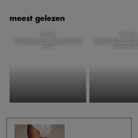
meest gelezen
GOEIE TIP
INTERVIEW
Met je baby in de zon? Dít virale product
Een kijkje in het kleurrijke
van Kruidvat beschermt de hoofdhuid van
Sabine Zarr-Vermeij: 'De 
je kind
echte feestkame