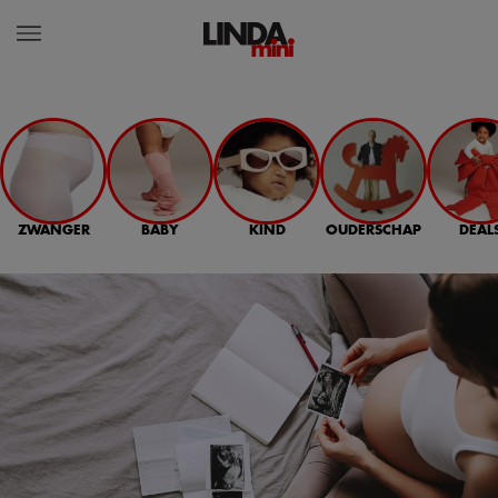
ZWANGER
BABY
KIND
OUDERSCHAP
DEAL