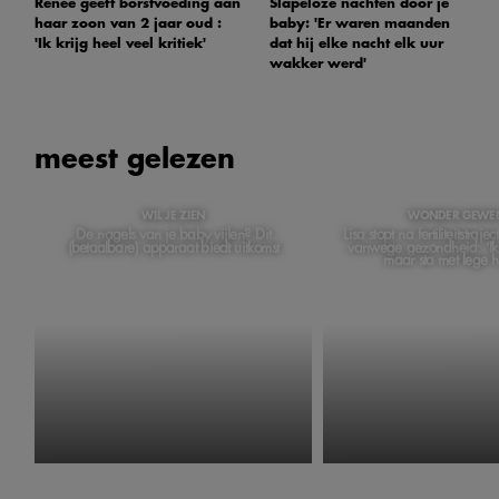
Renée geeft borstvoeding aan
Slapeloze nachten door je
haar zoon van 2 jaar oud :
baby: 'Er waren maanden
'Ik krijg heel veel kritiek'
dat hij elke nacht elk uur
wakker werd'
meest gelezen
WIL JE ZIEN
WONDER GEWE
De nagels van je baby vijlen? Dit
Lisa stopt na fertiliteitstraj
(betaalbare) apparaat biedt uitkomst
vanwege gezondheid: ‘Ik
maar sta met lege 