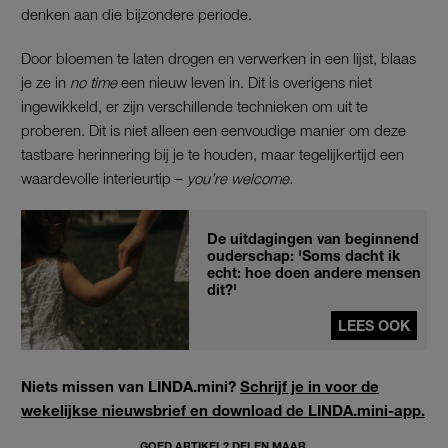
denken aan die bijzondere periode.
Door bloemen te laten drogen en verwerken in een lijst, blaas
je ze in
no time
een nieuw leven in. Dit is overigens niet
ingewikkeld, er zijn verschillende technieken om uit te
proberen. Dit is niet alleen een eenvoudige manier om deze
tastbare herinnering bij je te houden, maar tegelijkertijd een
waardevolle interieurtip –
you’re welcome.
De uitdagingen van beginnend
ouderschap: 'Soms dacht ik
echt: hoe doen andere mensen
dit?'
LEES OOK
Niets missen van LINDA.mini?
Schrijf je in voor de
wekelijkse nieuwsbrief en download de LINDA.mini-app.
GOED ARTIKEL? DELEN MAAR.