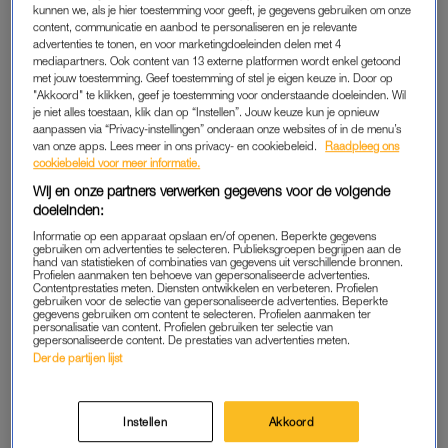
kunnen we, als je hier toestemming voor geeft, je gegevens gebruiken om onze
content, communicatie en aanbod te personaliseren en je relevante
TASTBAAR AANDENKEN
advertenties te tonen, en voor marketingdoeleinden delen met 4
mediapartners. Ook content van 13 externe platformen wordt enkel getoond
Je staat er misschien niet altijd bij stil, maar we weten het
met jouw toestemming. Geef toestemming of stel je eigen keuze in. Door op
allemaal: niets gaat zo snel als de kindertijd. Het worden niet
"Akkoord" te klikken, geef je toestemming voor onderstaande doeleinden. Wil
alleen méér herinneringen met de jaren, ze worden ook steeds
je niet alles toestaan, klik dan op “Instellen”. Jouw keuze kun je opnieuw
aanpassen via “Privacy-instellingen” onderaan onze websites of in de menu’s
betekenisvoller. Er zijn nogal wat tastbare aandenkens die je
van onze apps. Lees meer in ons privacy- en cookiebeleid.
Raadpleeg ons
overhoudt aan deze bijzondere tijd.
cookiebeleid voor meer informatie.
Wij en onze partners verwerken gegevens voor de volgende
Neem het geboortekaartje bijvoorbeeld. Het is een mooie
doeleinden:
Nederlandse traditie: zodra je baby er is, stuur je het kaartje
Informatie op een apparaat opslaan en/of openen. Beperkte gegevens
gebruiken om advertenties te selecteren. Publieksgroepen begrijpen aan de
vol enthousiasme de wereld in. Maar je eigen exemplaar? Tja,
hand van statistieken of combinaties van gegevens uit verschillende bronnen.
Profielen aanmaken ten behoeve van gepersonaliseerde advertenties.
dat belandt toch vaak ergens onder in een la. Niet gek dat je
Contentprestaties meten. Diensten ontwikkelen en verbeteren. Profielen
daar eigenlijk – ook als de kleine al lang en breed is geboren –
gebruiken voor de selectie van gepersonaliseerde advertenties. Beperkte
gegevens gebruiken om content te selecteren. Profielen aanmaken ter
zo nu en dan nog van wil kunnen genieten.
personalisatie van content. Profielen gebruiken ter selectie van
gepersonaliseerde content. De prestaties van advertenties meten.
Derde partijen lijst
Zó maak je van herinneringen iets blijvends.
Instellen
Akkoord
AAN DE MUUR