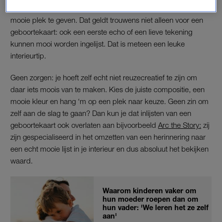
Het inlijsten ervan is dan een slimme manier om het toch een
mooie plek te geven. Dat geldt trouwens niet alleen voor een
geboortekaart: ook een eerste echo of een lieve tekening
kunnen mooi worden ingelijst. Dat is meteen een leuke
interieurtip.
Geen zorgen: je hoeft zelf echt niet reuzecreatief te zijn om
daar iets moois van te maken.
Kies de juiste compositie, een
mooie kleur en hang ‘m op een plek naar keuze.
G
een zin om
zelf aan de slag te gaan? Dan kun je dat inlijsten van een
geboortekaart ook overlaten aan bijvoorbeeld
Arc the Story:
zij
zijn gespecialiseerd in het omzetten van een herinnering naar
een echt mooie lijst in je interieur en dus absoluut het bekijken
waard.
Waarom kinderen vaker om
hun moeder roepen dan om
hun vader: 'We leren het ze zelf
aan'