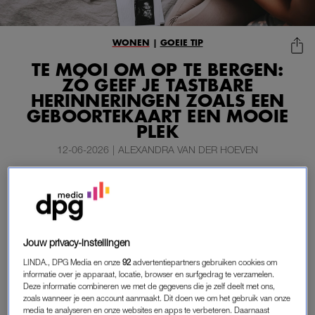
WONEN
|
GOEIE TIP
TE MOOI OM OP TE BERGEN:
ZÓ GEEF JE TASTBARE
HERINNERINGEN ZOALS EEN
GEBOORTEKAART EEN MOOIE
PLEK
12-06-2026
|
ALEXANDRA VAN DER HOEVEN
Van geboortekaarten tot de eerste melktanden en van
een mooi boeket tot de eerste tekening: als ouder
bewaar je nogal wat tastbare aandenkens aan de
kindertijd. Toch belanden veel van deze herinneringen
Jouw privacy-instellingen
op zolder. Zonde. Sommige aandenkens verdienen toch
LINDA., DPG Media en onze
92
advertentiepartners gebruiken cookies om
wel een mooiere plek?
informatie over je apparaat, locatie, browser en surfgedrag te verzamelen.
Deze informatie combineren we met de gegevens die je zelf deelt met ons,
En nee, daar hoef je geen knutselwonder voor te zijn.
zoals wanneer je een account aanmaakt. Dit doen we om het gebruik van onze
media te analyseren en onze websites en apps te verbeteren. Daarnaast