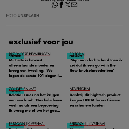
FOTO
UNSPLASH
exclusief voor jou
BIJZONDERE BEVALLINGEN
EDITORIAL
Michelle is bewust
'Mijn man lachte hard toen ik
alleenstaande moeder en
zei dat ik een go with the
kreeg een tweeling: ‘We
flow knutselmoeder ben'
lagen de eerste 101 dagen in
het ziekenhuis’
ZONDER EN MET
ADVERTORIAL
Relatie-issues na het krijgen
Dankzij dit hightech product
van een kind: ‘Ons hele leven
kregen LINDA.lezers frissere
voelt nu als een beproeving,
en schonere tanden
ik vraag me of we het gaan
redden'
PERSOONLIJK VERHAAL
PERSOONLIJK VERHAAL