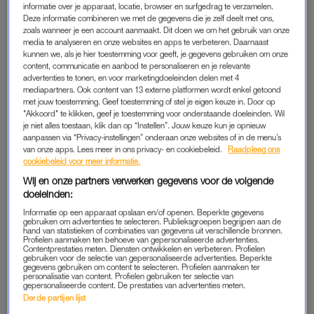
informatie over je apparaat, locatie, browser en surfgedrag te verzamelen.
Deze informatie combineren we met de gegevens die je zelf deelt met ons,
zoals wanneer je een account aanmaakt. Dit doen we om het gebruik van onze
media te analyseren en onze websites en apps te verbeteren. Daarnaast
kunnen we, als je hier toestemming voor geeft, je gegevens gebruiken om onze
content, communicatie en aanbod te personaliseren en je relevante
MONEY ISSUES
advertenties te tonen, en voor marketingdoeleinden delen met 4
NIET INLEVEREN OP FUN, MAAR WÉL EEN
mediapartners. Ook content van 13 externe platformen wordt enkel getoond
EXTRA BEDRAG OP JE SPAARREKENING: ZO
met jouw toestemming. Geef toestemming of stel je eigen keuze in. Door op
KOM JIJ DE ZOMER RIJKER UIT
"Akkoord" te klikken, geef je toestemming voor onderstaande doeleinden. Wil
je niet alles toestaan, klik dan op “Instellen”. Jouw keuze kun je opnieuw
aanpassen via “Privacy-instellingen” onderaan onze websites of in de menu’s
PINNEN GRAAG
PINNEN GRAAG: VACAY SPECIAL
van onze apps. Lees meer in ons privacy- en cookiebeleid.
Raadpleeg ons
Vrachtwagenchauffeur
Elise (25) gaf ruim 4k uit
cookiebeleid voor meer informatie.
Melisa (26) heeft al 10K
aan elf dagen Curaçao: 'Let
Wij en onze partners verwerken gegevens voor de volgende
gespaard: ’Blij met wat ik
tijdens vakantie niet op geld'
doeleinden:
voor twee dagen werken
verdien’
Informatie op een apparaat opslaan en/of openen. Beperkte gegevens
gebruiken om advertenties te selecteren. Publieksgroepen begrijpen aan de
ADVERTORIAL
MEIDEN AAN DE MACHT
hand van statistieken of combinaties van gegevens uit verschillende bronnen.
Profielen aanmaken ten behoeve van gepersonaliseerde advertenties.
Praten, lachen én bewegen:
Zara (31) is wereldkampioen
Contentprestaties meten. Diensten ontwikkelen en verbeteren. Profielen
dit event doorbreekt het
kitesurfen: ‘Begon pas op
gebruiken voor de selectie van gepersonaliseerde advertenties. Beperkte
gegevens gebruiken om content te selecteren. Profielen aanmaken ter
taboe rondom urineverlies –
m'n 23e'
personalisatie van content. Profielen gebruiken ter selectie van
en jij kunt daarbij zijn
gepersonaliseerde content. De prestaties van advertenties meten.
Derde partijen lijst