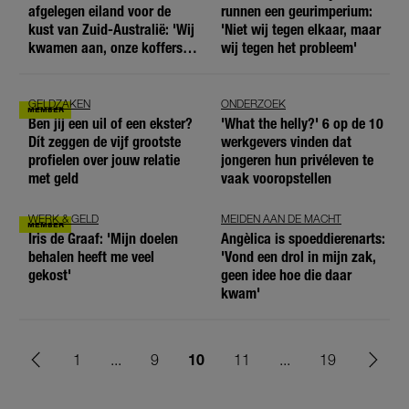
afgelegen eiland voor de
runnen een geurimperium:
kust van Zuid-Australië: 'Wij
'Niet wij tegen elkaar, maar
kwamen aan, onze koffers
wij tegen het probleem'
niet'
GELDZAKEN
ONDERZOEK
Ben jij een uil of een ekster?
'What the helly?' 6 op de 10
Dít zeggen de vijf grootste
werkgevers vinden dat
profielen over jouw relatie
jongeren hun privéleven te
met geld
vaak vooropstellen
WERK & GELD
MEIDEN AAN DE MACHT
Iris de Graaf: 'Mijn doelen
Angèlica is spoeddierenarts:
behalen heeft me veel
'Vond een drol in mijn zak,
gekost'
geen idee hoe die daar
kwam'
10
1
...
9
11
...
19