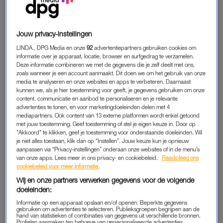
koude kleren gaan zitten. Zij door de gestegen kosten van
onder andere apparatuur en personeel genoodzaakt om hun
ticketprijzen te verhogen. En daar is de bezoeker de dupe
Jouw privacy-instellingen
van. Daarom vragen 3FM en 3Vraagt aan het jongerenpanel
LINDA., DPG Media en onze
92
advertentiepartners gebruiken cookies om
van het EenVandaag Opiniepanel wat zij merken van de
informatie over je apparaat, locatie, browser en surfgedrag te verzamelen.
gestegen festival prijzen.
Deze informatie combineren we met de gegevens die je zelf deelt met ons,
zoals wanneer je een account aanmaakt. Dit doen we om het gebruik van onze
media te analyseren en onze websites en apps te verbeteren. Daarnaast
Hieruit blijkt dat de gevolgen voor veel jongeren merkbaar zijn.
kunnen we, als je hier toestemming voor geeft, je gegevens gebruiken om onze
Zo geeft 37 procent van de jonge festivalgangers aan dat ze
content, communicatie en aanbod te personaliseren en je relevante
advertenties te tonen, en voor marketingdoeleinden delen met 4
één of meerdere festivals overslaan vanwege de gestegen
mediapartners. Ook content van 13 externe platformen wordt enkel getoond
prijzen. Het festival dat het vaakst wordt overgeslagen, is
met jouw toestemming. Geef toestemming of stel je eigen keuze in. Door op
"Akkoord" te klikken, geef je toestemming voor onderstaande doeleinden. Wil
Lowlands: zij verhoogden dit jaar de prijs voor een ticket van
je niet alles toestaan, klik dan op “Instellen”. Jouw keuze kun je opnieuw
255 naar 300 euro. Nooit eerder kostte een kaartje zo veel.
aanpassen via “Privacy-instellingen” onderaan onze websites of in de menu’s
Ook Pinkpop, Defqon, Awakenings en Down The Rabbit Hole
van onze apps. Lees meer in ons privacy- en cookiebeleid.
Raadpleeg ons
cookiebeleid voor meer informatie.
zijn volgens veel mensen te duur geworden.
Wij en onze partners verwerken gegevens voor de volgende
doeleinden:
DRUGSGEBRUIK
Informatie op een apparaat opslaan en/of openen. Beperkte gegevens
gebruiken om advertenties te selecteren. Publieksgroepen begrijpen aan de
hand van statistieken of combinaties van gegevens uit verschillende bronnen.
Festivalgangers die wel genoeg geld hebben voor een kaartje,
Profielen aanmaken ten behoeve van gepersonaliseerde advertenties.