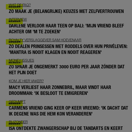
WAT DE FAQ?
ZO MAAK JE (BELANGRIJKE) KEUZES MET ZELFVERTROUWEN
INTERVIEW
DARLENE VERLOOR HAAR TEEN OP BALI: 'MIJN VRIEND BLEEF
ACHTER OM 'M TE ZOEKEN'
ROYALTY VERSLAGGEVER SAM HOEVENAAR
ZO DEALEN PRINSESSEN MET RODDELS OVER HUN PRIVÉLEVEN:
'MANTRA IS NOOIT KLAGEN EN NOOIT REAGEREN'
MONEY ISSUES
ZO SPAAR JE ONGEMERKT 3000 EURO PER JAAR ZÓNDER DAT
HET PIJN DOET
KOM JE HIER VAKER?
MACY VERLIEST HAAR ZONNEBRIL, MAAR VINDT HAAR
DROOMMAN: 'IK BESLOOT TE EMIGREREN'
GEDUMPT
CARMENS VRIEND GING KEER OP KEER VREEMD: 'IK DACHT DAT
IK DEGENE WAS DIE HEM KON VERANDEREN'
BIJZONDER
ISA ONTDEKTE ZWANGERSCHAP BIJ DE TANDARTS EN KEERT