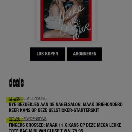
LOS KOPEN
ABONNEREN
deals
DIT-WIL-JE WOENSDAG
BYE BEZOEKJES AAN DE NAGELSALON: MAAK DRIEHONDERD
KEER KANS OP DEZE GELSTICKER-STARTERSKIT
DIT-WIL-JE WOENSDAG
FINGERS CROSSED: MAAK 11 X KANS OP DEZE MEGA LEUKE
TOTE BAG MINI VAN CLUSE T.W.V. 79,95