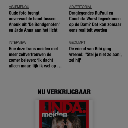
ASJEMENOU
ADVERTORIAL
Oude foto brengt
Draglegendes RuPaul en
onverwachte band tussen
Conchita Wurst tegenkomen
Anouk uit 'De Bondgenoten'
op de Dam? Dat kan zomaar
en Jade Anna aan het licht
eens realiteit worden
INTERVIEW
GEDUMPT
Hoe deze trans meiden met
De vriend van Bibi ging
meer zelfvertrouwen de
vreemd: ''Stel je niet zo aan',
zomer beleven: ‘Ik dacht
zei hij'
alleen maar: lijk ik wel op de
andere meiden?’
NU VERKRIJGBAAR