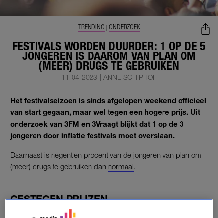
TRENDING
ONDERZOEK
|
FESTIVALS WORDEN DUURDER: 1 OP DE 5
JONGEREN IS DAAROM VAN PLAN OM
(MEER) DRUGS TE GEBRUIKEN
11-04-2023
|
ANNE SCHIPHOF
Het festivalseizoen is sinds afgelopen weekend officieel
van start gegaan, maar wel tegen een hogere prijs. Uit
onderzoek van 3FM en 3Vraagt blijkt dat 1 op de 3
jongeren door inflatie festivals moet overslaan.
Daarnaast is negentien procent van de jongeren van plan om
(meer) drugs te gebruiken dan
normaal
.
GESTEGEN PRIJZEN
De inflatie is ook bij de organisatoren van festivals niet in de