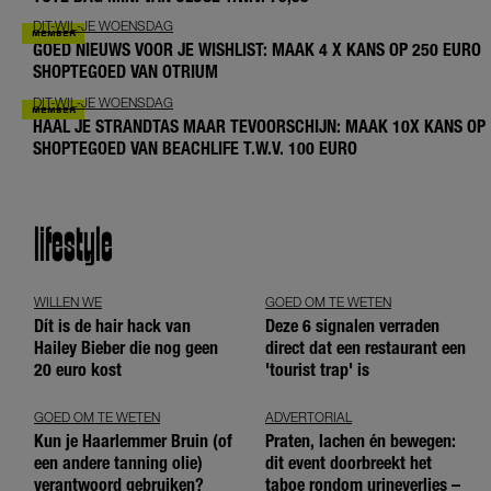
DIT-WIL-JE WOENSDAG
GOED NIEUWS VOOR JE WISHLIST: MAAK 4 X KANS OP 250 EURO
SHOPTEGOED VAN OTRIUM
DIT-WIL-JE WOENSDAG
HAAL JE STRANDTAS MAAR TEVOORSCHIJN: MAAK 10X KANS OP
SHOPTEGOED VAN BEACHLIFE T.W.V. 100 EURO
lifestyle
WILLEN WE
GOED OM TE WETEN
Dít is de hair hack van
Deze 6 signalen verraden
Hailey Bieber die nog geen
direct dat een restaurant een
20 euro kost
'tourist trap' is
GOED OM TE WETEN
ADVERTORIAL
Kun je Haarlemmer Bruin (of
Praten, lachen én bewegen:
een andere tanning olie)
dit event doorbreekt het
verantwoord gebruiken?
taboe rondom urineverlies –