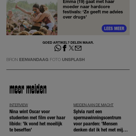
Emma (19) gaat met haar
moeder naar hardcore
festivals: ‘Ze geeft me advies
over drugs’
LEES MEER
GOED ARTIKEL? DELEN MAAR.
BRON
EENVANDAAG
FOTO
UNSPLASH
meer meiden
INTERVIEW
MEIDEN AAN DE MACHT
Nina wint Oscar voor
Sylvia runt een
studenten met film over haar
spermawinningscentrum
libido: 'Ik vond het moeilijk
voor paarden: 'Mensen
te beseffen'
denken dat ik het met mijn
blote handen doe'