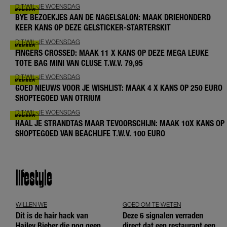
DIT-WIL-JE WOENSDAG
BYE BEZOEKJES AAN DE NAGELSALON: MAAK DRIEHONDERD
KEER KANS OP DEZE GELSTICKER-STARTERSKIT
DIT-WIL-JE WOENSDAG
FINGERS CROSSED: MAAK 11 X KANS OP DEZE MEGA LEUKE
TOTE BAG MINI VAN CLUSE T.W.V. 79,95
DIT-WIL-JE WOENSDAG
GOED NIEUWS VOOR JE WISHLIST: MAAK 4 X KANS OP 250 EURO
SHOPTEGOED VAN OTRIUM
DIT-WIL-JE WOENSDAG
HAAL JE STRANDTAS MAAR TEVOORSCHIJN: MAAK 10X KANS OP
SHOPTEGOED VAN BEACHLIFE T.W.V. 100 EURO
lifestyle
WILLEN WE
GOED OM TE WETEN
Dít is de hair hack van
Deze 6 signalen verraden
Hailey Bieber die nog geen
direct dat een restaurant een