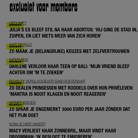
exclusief voor members
GEDUMPT
JULIA’S EX BLEEF STIL NA HAAR ABORTUS: ‘HIJ GING DE STAD IN,
ZUIPEN, EN LIET NIETS MEER VAN ZICH HOREN’
WAT DE FAQ?
ZO MAAK JE (BELANGRIJKE) KEUZES MET ZELFVERTROUWEN
INTERVIEW
DARLENE VERLOOR HAAR TEEN OP BALI: 'MIJN VRIEND BLEEF
ACHTER OM 'M TE ZOEKEN'
ROYALTY VERSLAGGEVER SAM HOEVENAAR
ZO DEALEN PRINSESSEN MET RODDELS OVER HUN PRIVÉLEVEN:
'MANTRA IS NOOIT KLAGEN EN NOOIT REAGEREN'
MONEY ISSUES
ZO SPAAR JE ONGEMERKT 3000 EURO PER JAAR ZÓNDER DAT
HET PIJN DOET
KOM JE HIER VAKER?
MACY VERLIEST HAAR ZONNEBRIL, MAAR VINDT HAAR
DROOMMAN: 'IK BESLOOT TE EMIGREREN'