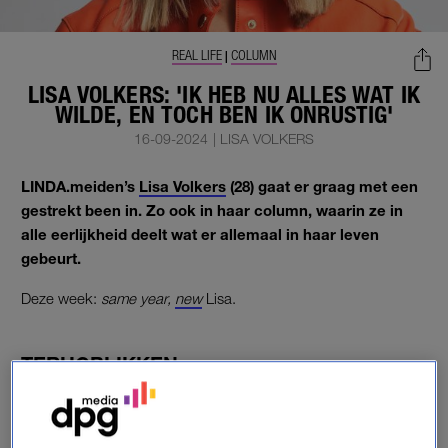
REAL LIFE
COLUMN
|
LISA VOLKERS: 'IK HEB NU ALLES WAT IK
WILDE, EN TOCH BEN IK ONRUSTIG'
16-09-2024
|
LISA VOLKERS
LINDA.meiden’s
Lisa Volkers
(28) gaat er graag met een
gestrekt been in. Zo ook in haar column, waarin ze in
alle eerlijkheid deelt wat er allemaal in haar leven
gebeurt.
Deze week:
same year,
new
Lisa.
TERUGBLIKKEN
Het is september en deze maand geeft mij altijd kriebels.
Positieve kriebels. Wanneer de blaadjes van de bomen vallen
heb ik zin om mijn huis op te ruimen, de dikke deken uit de