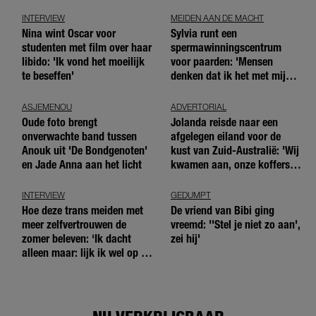
INTERVIEW
MEIDEN AAN DE MACHT
Nina wint Oscar voor
Sylvia runt een
studenten met film over haar
spermawinningscentrum
libido: 'Ik vond het moeilijk
voor paarden: 'Mensen
te beseffen'
denken dat ik het met mijn
blote handen doe'
ASJEMENOU
ADVERTORIAL
Oude foto brengt
Jolanda reisde naar een
onverwachte band tussen
afgelegen eiland voor de
Anouk uit 'De Bondgenoten'
kust van Zuid-Australië: 'Wij
en Jade Anna aan het licht
kwamen aan, onze koffers
niet'
INTERVIEW
GEDUMPT
Hoe deze trans meiden met
De vriend van Bibi ging
meer zelfvertrouwen de
vreemd: ''Stel je niet zo aan',
zomer beleven: ‘Ik dacht
zei hij'
alleen maar: lijk ik wel op de
andere meiden?’