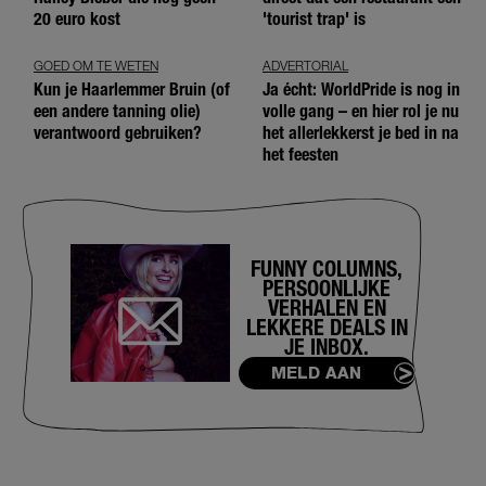
20 euro kost
'tourist trap' is
GOED OM TE WETEN
ADVERTORIAL
Kun je Haarlemmer Bruin (of
Ja écht: WorldPride is nog in
een andere tanning olie)
volle gang – en hier rol je nu
verantwoord gebruiken?
het allerlekkerst je bed in na
het feesten
FUNNY COLUMNS,
PERSOONLIJKE
VERHALEN EN
LEKKERE DEALS IN
JE INBOX.
MELD AAN