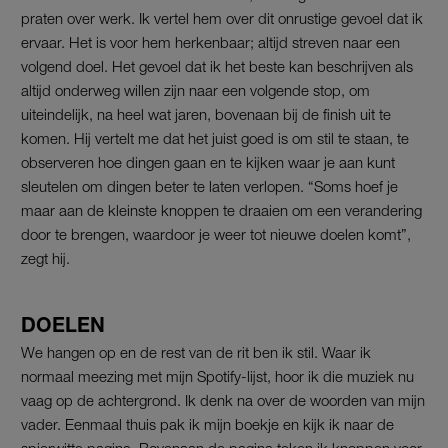
praten over werk. Ik vertel hem over dit onrustige gevoel dat ik
ervaar. Het is voor hem herkenbaar; altijd streven naar een
volgend doel. Het gevoel dat ik het beste kan beschrijven als
altijd onderweg willen zijn naar een volgende stop, om
uiteindelijk, na heel wat jaren, bovenaan bij de finish uit te
komen. Hij vertelt me dat het juist goed is om stil te staan, te
observeren hoe dingen gaan en te kijken waar je aan kunt
sleutelen om dingen beter te laten verlopen. “Soms hoef je
maar aan de kleinste knoppen te draaien om een verandering
door te brengen, waardoor je weer tot nieuwe doelen komt”,
zegt hij.
DOELEN
We hangen op en de rest van de rit ben ik stil. Waar ik
normaal meezing met mijn Spotify-lijst, hoor ik die muziek nu
vaag op de achtergrond. Ik denk na over de woorden van mijn
vader. Eenmaal thuis pak ik mijn boekje en kijk ik naar de
spierwitte pagina. Bovenaan de pagina teken ik knoppen voor