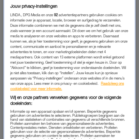
kast te pakken, mijn kledingkast te vullen met wollen truien en
Jouw privacy-instellingen
sokken, kaarsjes aan te steken en op de bank te ploffen.
LINDA., DPG Media en onze
92
advertentiepartners gebruiken cookies om
September voelt voor mij ook als een soort mini nieuw jaar,
informatie over je apparaat, locatie, browser en surfgedrag te verzamelen.
Deze informatie combineren we met de gegevens die je zelf deelt met ons,
een moment om nieuwe doelen voor mijzelf te stellen. Een
zoals wanneer je een account aanmaakt. Dit doen we om het gebruik van onze
moment dat ik aan een volgende pagina kan beginnen. Een
media te analyseren en onze websites en apps te verbeteren. Daarnaast
pagina die nog spierwit is, zonder doorgekraste woorden,
kunnen we, als je hier toestemming voor geeft, je gegevens gebruiken om onze
content, communicatie en aanbod te personaliseren en je relevante
bulletpoints, komma’s, uitroeptekens of punten. Ik kan
advertenties te tonen, en voor marketingdoeleinden delen met 4
opnieuw beginnen, met welke kleur pen ik maar wil.
mediapartners. Ook content van 13 externe platformen wordt enkel getoond
met jouw toestemming. Geef toestemming of stel je eigen keuze in. Door op
"Akkoord" te klikken, geef je toestemming voor onderstaande doeleinden. Wil
Terugblikkend op het afgelopen halfjaar heb ik alles behaald
je niet alles toestaan, klik dan op “Instellen”. Jouw keuze kun je opnieuw
wat ik wilde behalen. Trapte het jaar af met een reis van drie
aanpassen via “Privacy-instellingen” onderaan onze websites of in de menu’s
van onze apps. Lees meer in ons privacy- en cookiebeleid.
Raadpleeg ons
maanden met mijn beste vriendin, kreeg promotie op mijn
cookiebeleid voor meer informatie.
werk, ben samen met het LINDA.meiden team
keihard aan het
Wij en onze partners verwerken gegevens voor de volgende
knallen
en als kers op de taart
ontmoette ik mijn lover for life
.
doeleinden:
Dus daar zat ik dan met een spierwitte pagina. Hoe kan ik dit
Informatie op een apparaat opslaan en/of openen. Beperkte gegevens
overtreffen? Of moet ik het niet overtreffen? Moet het iedere
gebruiken om advertenties te selecteren. Publieksgroepen begrijpen aan de
hand van statistieken of combinaties van gegevens uit verschillende bronnen.
keer beter worden en meer? Of is het voldoende om een tijdje
Profielen aanmaken ten behoeve van gepersonaliseerde advertenties.
Contentprestaties meten. Diensten ontwikkelen en verbeteren. Profielen
op dezelfde golf te surfen?
gebruiken voor de selectie van gepersonaliseerde advertenties. Beperkte
gegevens gebruiken om content te selecteren. Profielen aanmaken ter