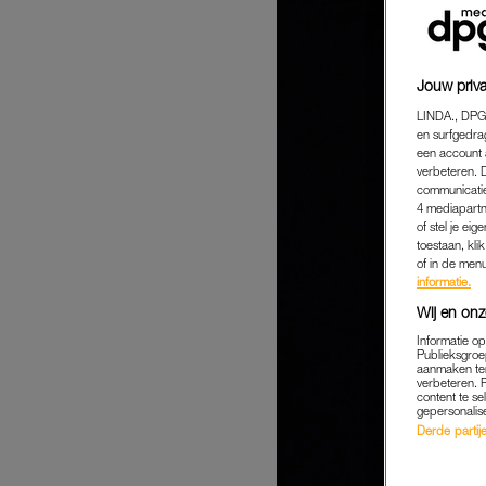
Jouw priva
LINDA., DPG
en surfgedra
een account 
verbeteren. 
communicatie
4 mediapartn
of stel je ei
toestaan, kli
of in de men
informatie.
Wij en onz
Informatie o
Publieksgroe
aanmaken ten
verbeteren. 
content te se
gepersonalis
Derde partijen