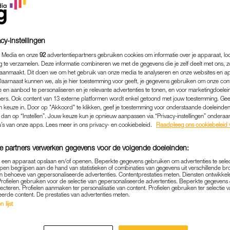
cy-instellingen
 Media en onze
92
advertentiepartners gebruiken cookies om informatie over je apparaat, lo
g te verzamelen. Deze informatie combineren we met de gegevens die je zelf deelt met ons, z
aanmaakt. Dit doen we om het gebruik van onze media te analyseren en onze websites en a
Daarnaast kunnen we, als je hier toestemming voor geeft, je gegevens gebruiken om onze con
 en aanbod te personaliseren en je relevante advertenties te tonen, en voor marketingdoele
ers. Ook content van 13 externe platformen wordt enkel getoond met jouw toestemming. Ge
gen keuze in. Door op "Akkoord" te klikken, geef je toestemming voor onderstaande doeleinden. 
k dan op “Instellen”. Jouw keuze kun je opnieuw aanpassen via “Privacy-instellingen” ondera
u’s van onze apps. Lees meer in ons privacy- en cookiebeleid.
Raadpleeg ons cookiebeleid 
e partners verwerken gegevens voor de volgende doeleinden:
p een apparaat opslaan en/of openen. Beperkte gegevens gebruiken om advertenties te sele
pen begrijpen aan de hand van statistieken of combinaties van gegevens uit verschillende br
 behoeve van gepersonaliseerde advertenties. Contentprestaties meten. Diensten ontwikkel
Profielen gebruiken voor de selectie van gepersonaliseerde advertenties. Beperkte gegeven
lecteren. Profielen aanmaken ter personalisatie van content. Profielen gebruiken ter selectie 
eerde content. De prestaties van advertenties meten.
 lijst