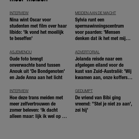
INTERVIEW
MEIDEN AAN DE MACHT
Nina wint Oscar voor
Sylvia runt een
studenten met film over haar
spermawinningscentrum
libido: 'Ik vond het moeilijk
voor paarden: 'Mensen
te beseffen'
denken dat ik het met mijn
blote handen doe'
ASJEMENOU
ADVERTORIAL
Oude foto brengt
Jolanda reisde naar een
onverwachte band tussen
afgelegen eiland voor de
Anouk uit 'De Bondgenoten'
kust van Zuid-Australië: 'Wij
en Jade Anna aan het licht
kwamen aan, onze koffers
niet'
INTERVIEW
GEDUMPT
Hoe deze trans meiden met
De vriend van Bibi ging
meer zelfvertrouwen de
vreemd: ''Stel je niet zo aan',
zomer beleven: ‘Ik dacht
zei hij'
alleen maar: lijk ik wel op de
andere meiden?’