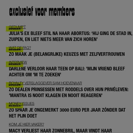
exclusief voor members
GEDUMPT
JULIA’S EX BLEEF STIL NA HAAR ABORTUS: ‘HIJ GING DE STAD IN,
ZUIPEN, EN LIET NIETS MEER VAN ZICH HOREN’
WAT DE FAQ?
ZO MAAK JE (BELANGRIJKE) KEUZES MET ZELFVERTROUWEN
INTERVIEW
DARLENE VERLOOR HAAR TEEN OP BALI: 'MIJN VRIEND BLEEF
ACHTER OM 'M TE ZOEKEN'
ROYALTY VERSLAGGEVER SAM HOEVENAAR
ZO DEALEN PRINSESSEN MET RODDELS OVER HUN PRIVÉLEVEN:
'MANTRA IS NOOIT KLAGEN EN NOOIT REAGEREN'
MONEY ISSUES
ZO SPAAR JE ONGEMERKT 3000 EURO PER JAAR ZÓNDER DAT
HET PIJN DOET
KOM JE HIER VAKER?
MACY VERLIEST HAAR ZONNEBRIL, MAAR VINDT HAAR