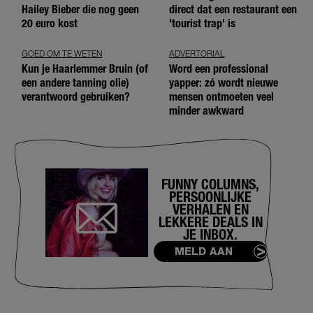
Hailey Bieber die nog geen
direct dat een restaurant een
20 euro kost
'tourist trap' is
GOED OM TE WETEN
ADVERTORIAL
Kun je Haarlemmer Bruin (of
Word een professional
een andere tanning olie)
yapper: zó wordt nieuwe
verantwoord gebruiken?
mensen ontmoeten veel
minder awkward
FUNNY COLUMNS,
PERSOONLIJKE
VERHALEN EN
LEKKERE DEALS IN
JE INBOX.
MELD AAN