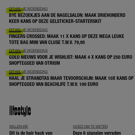
DIT-WIL-JE WOENSDAG
BYE BEZOEKJES AAN DE NAGELSALON: MAAK DRIEHONDERD
KEER KANS OP DEZE GELSTICKER-STARTERSKIT
DIT-WIL-JE WOENSDAG
FINGERS CROSSED: MAAK 11 X KANS OP DEZE MEGA LEUKE
TOTE BAG MINI VAN CLUSE T.W.V. 79,95
DIT-WIL-JE WOENSDAG
GOED NIEUWS VOOR JE WISHLIST: MAAK 4 X KANS OP 250 EURO
SHOPTEGOED VAN OTRIUM
DIT-WIL-JE WOENSDAG
HAAL JE STRANDTAS MAAR TEVOORSCHIJN: MAAK 10X KANS OP
SHOPTEGOED VAN BEACHLIFE T.W.V. 100 EURO
lifestyle
WILLEN WE
GOED OM TE WETEN
Dít is de hair hack van
Deze 6 signalen verraden