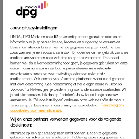
Mauds carrière als drager begon bij een Facebook
advertentie. “Ik zocht een bijbaantje, maar vond de horeca
helemaal niets. En dan blijft er nog weinig over”, vertelt ze
wanneer we haar opbellen. “In een advertentie op Facebook
Jouw privacy-instellingen
zag ik toevallig een foto van zes meiden in mooie pakken die
LINDA., DPG Media en onze
92
advertentiepartners gebruiken cookies om
een kist op hun schouders droegen.” Ze klikte, stuitte op een
informatie over je apparaat, locatie, browser en surfgedrag te verzamelen.
Deze informatie combineren we met de gegevens die je zelf deelt met ons,
vacature, solliciteerde en ging aan de slag.
zoals wanneer je een account aanmaakt. Dit doen we om het gebruik van onze
media te analyseren en onze websites en apps te verbeteren. Daarnaast
kunnen we, als je hier toestemming voor geeft, je gegevens gebruiken om onze
DRAAGLIJK
content, communicatie en aanbod te personaliseren en je relevante
advertenties te tonen, en voor marketingdoeleinden delen met 4
De eerste uitvaart is haar altijd bijgebleven. “Het was een stille
mediapartners. Ook content van 13 externe platformen wordt enkel getoond
met jouw toestemming. Geef toestemming of stel je eigen keuze in. Door op
uitvaart. Dan is er geen dienst en zijn er geen of weinig
"Akkoord" te klikken, geef je toestemming voor onderstaande doeleinden. Wil
nabestaanden aanwezig. Dat kan de wens van de overledene
je niet alles toestaan, klik dan op “Instellen”. Jouw keuze kun je opnieuw
zijn óf er zijn simpelweg geen nabestaanden.” De taak van
aanpassen via “Privacy-instellingen” onderaan onze websites of in de menu’s
van onze apps. Lees meer in ons privacy- en cookiebeleid.
Raadpleeg ons
Maud en haar collega’s is om de overledene op een nette en
cookiebeleid voor meer informatie.
eervolle manier naar de laatste rustplaats te brengen. “Die
Wij en onze partners verwerken gegevens voor de volgende
uitvaart maakte veel indruk op mij. Niet alleen omdat het de
doeleinden:
eerste was, ook omdat ik merkte dat dit werk wel eens iets
Informatie op een apparaat opslaan en/of openen. Beperkte gegevens
voor mij kon zijn.”
gebruiken om advertenties te selecteren. Publieksgroepen begrijpen aan de