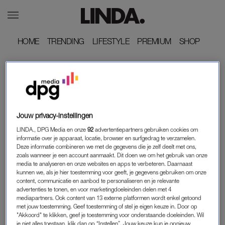
HOME
HOME
TRENDING
TRENDING
LIFESTYLE
LIFESTYLE
PREMIUM
PREMIUM
SHOP
SHOP
NU VERKRIJGBAAR
Bestel
hier
de nieuwste LINDA. (gratis thuisbezorgd)
Oude nummers
Jouw privacy-instellingen
Je kunt nummers van LINDA. en de LINDA. specials tot
maximaal een jaar na verschijningsdatum nabestellen.
LINDA., DPG Media en onze
92
advertentiepartners gebruiken cookies om
informatie over je apparaat, locatie, browser en surfgedrag te verzamelen.
Deze informatie combineren we met de gegevens die je zelf deelt met ons,
Je kunt ook contact opnemen met de LINDA.
zoals wanneer je een account aanmaakt. Dit doen we om het gebruik van onze
klantenservice via:
media te analyseren en onze websites en apps te verbeteren. Daarnaast
kunnen we, als je hier toestemming voor geeft, je gegevens gebruiken om onze
020 – 808 87 24 (maandag-vrijdag tussen 09.00 en 18.00).
content, communicatie en aanbod te personaliseren en je relevante
advertenties te tonen, en voor marketingdoeleinden delen met 4
Nog dieper graven in het archief?
mediapartners. Ook content van 13 externe platformen wordt enkel getoond
met jouw toestemming. Geef toestemming of stel je eigen keuze in. Door op
"Akkoord" te klikken, geef je toestemming voor onderstaande doeleinden. Wil
Nummers die ouder dan een jaar zijn kan je nabestellen
je niet alles toestaan, klik dan op “Instellen”. Jouw keuze kun je opnieuw