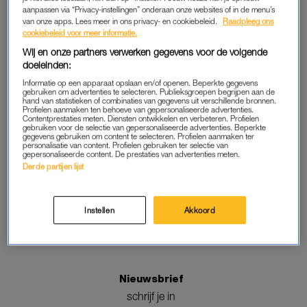
door contact op te nemen met
marketingservice@linda.nl
aanpassen via “Privacy-instellingen” onderaan onze websites of in de menu’s
van onze apps. Lees meer in ons privacy- en cookiebeleid.
Raadpleeg ons
cookiebeleid voor meer informatie.
Deze service geldt zolang de voorraad strekt.
Wij en onze partners verwerken gegevens voor de volgende
doeleinden:
Informatie op een apparaat opslaan en/of openen. Beperkte gegevens
gebruiken om advertenties te selecteren. Publieksgroepen begrijpen aan de
hand van statistieken of combinaties van gegevens uit verschillende bronnen.
Profielen aanmaken ten behoeve van gepersonaliseerde advertenties.
Contentprestaties meten. Diensten ontwikkelen en verbeteren. Profielen
Volg ons
gebruiken voor de selectie van gepersonaliseerde advertenties. Beperkte
gegevens gebruiken om content te selecteren. Profielen aanmaken ter
personalisatie van content. Profielen gebruiken ter selectie van
gepersonaliseerde content. De prestaties van advertenties meten.
Derde partijen lijst
Instellen
Akkoord
Adverteren
mogelijkheden
Nieuwsbrief
schrijf je in