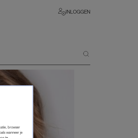
INLOGGEN
catie, browser
oals wanneer je
pps te