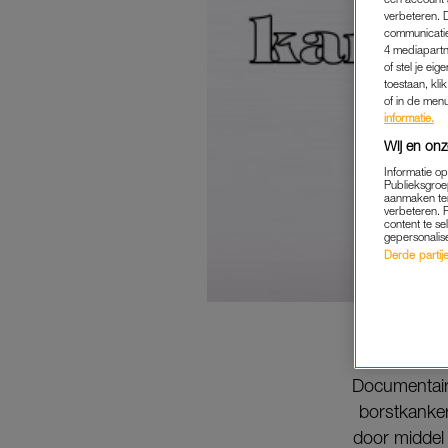
verbeteren. 
communicatie
4 mediapartn
of stel je ei
toestaan, kli
of in de men
informatie.
Wij en onz
Informatie o
Publieksgroe
aanmaken ten
verbeteren. 
content te se
gepersonalis
Derde partijen
Documentair
borstkanker
door middel