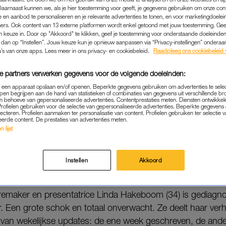
Daarnaast kunnen we, als je hier toestemming voor geeft, je gegevens gebruiken om onze con
 en aanbod te personaliseren en je relevante advertenties te tonen, en voor marketingdoele
ers. Ook content van 13 externe platformen wordt enkel getoond met jouw toestemming. Ge
gen keuze in. Door op "Akkoord" te klikken, geef je toestemming voor onderstaande doeleinden. 
k dan op “Instellen”. Jouw keuze kun je opnieuw aanpassen via “Privacy-instellingen” ondera
u’s van onze apps. Lees meer in ons privacy- en cookiebeleid.
Raadpleeg ons cookiebeleid 
e partners verwerken gegevens voor de volgende doeleinden:
p een apparaat opslaan en/of openen. Beperkte gegevens gebruiken om advertenties te sele
pen begrijpen aan de hand van statistieken of combinaties van gegevens uit verschillende br
 behoeve van gepersonaliseerde advertenties. Contentprestaties meten. Diensten ontwikkel
Profielen gebruiken voor de selectie van gepersonaliseerde advertenties. Beperkte gegeven
lecteren. Profielen aanmaken ter personalisatie van content. Profielen gebruiken ter selectie 
eerde content. De prestaties van advertenties meten.
 lijst
Instellen
Akkoord
LINDA’S KANKERVERHAAL
emaker en presentatrice Linda Hakeboom (34) is gediagno
. Een grote schok en totaal onverwacht. Ze deelt haar ver
 van wekelijkse updates: de ene week geschreven, de and