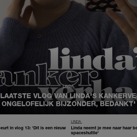
LINDA.
 LAATSTE VLOG VAN LINDA'S KANKERVE
ONGELOFELIJK BIJZONDER, BEDANKT'
LINDA.
urt in vlog 13: 'Dit is een nieuw
Linda neemt je mee naar haar bes
spaceshuttle'