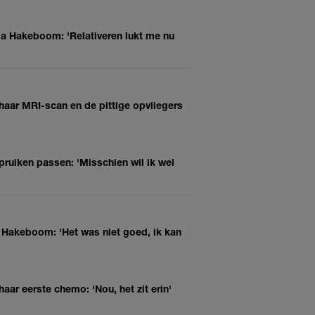
da Hakeboom: 'Relativeren lukt me nu
haar MRI-scan en de pittige opvliegers
ruiken passen: 'Misschien wil ik wel
a Hakeboom: 'Het was niet goed, ik kan
aar eerste chemo: 'Nou, het zit erin'