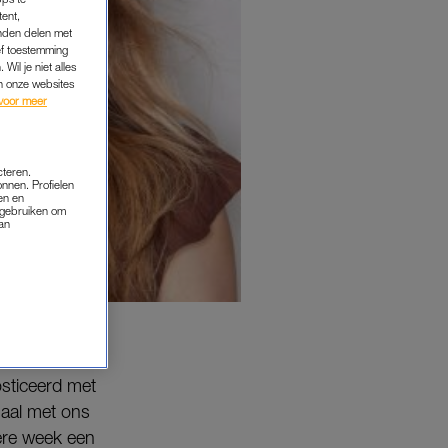
tent,
inden delen met
ef toestemming
Wil je niet alles
an onze websites
voor meer
cteren.
onnen. Profielen
en en
s gebruiken om
van
sticeerd met
haal met ons
ere week een