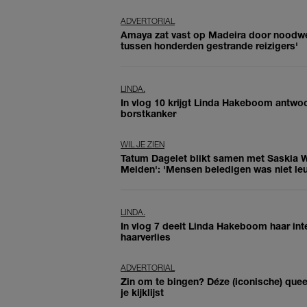
ADVERTORIAL
Amaya zat vast op Madeira door noodwe
tussen honderden gestrande reizigers'
LINDA.
In vlog 10 krijgt Linda Hakeboom antwoo
borstkanker
WIL JE ZIEN
Tatum Dagelet blikt samen met Saskia W
Meiden': 'Mensen beledigen was niet le
LINDA.
In vlog 7 deelt Linda Hakeboom haar in
haarverlies
ADVERTORIAL
Zin om te bingen? Déze (iconische) quee
je kijklijst