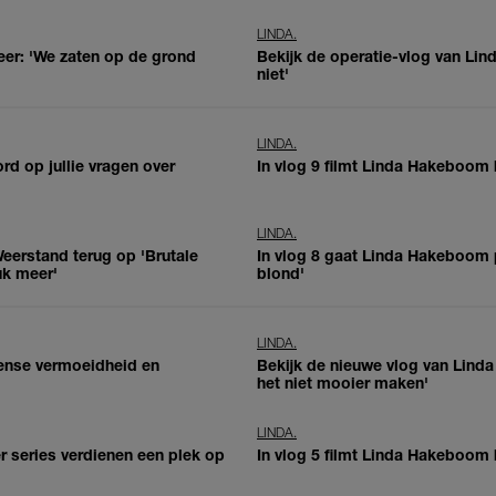
LINDA.
er: 'We zaten op de grond
Bekijk de operatie-vlog van Lin
niet'
LINDA.
rd op jullie vragen over
In vlog 9 filmt Linda Hakeboom 
LINDA.
eerstand terug op 'Brutale
In vlog 8 gaat Linda Hakeboom p
uk meer'
blond'
LINDA.
tense vermoeidheid en
Bekijk de nieuwe vlog van Lind
het niet mooier maken'
LINDA.
r series verdienen een plek op
In vlog 5 filmt Linda Hakeboom h