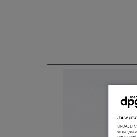
Jouw priva
LINDA., DPG
en surfgedra
een account 