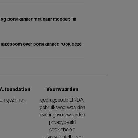
og borstkanker met haar moeder: 'Ik
a Hakeboom over borstkanker: 'Ook deze
A.foundation
Voorwaarden
eun gezinnen
gedragscode LINDA.
gebruiksvoorwaarden
leveringsvoorwaarden
privacybeleid
cookiebeleid
privacy-instellingen