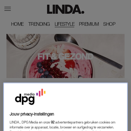
HOME
HOME
TRENDING
TRENDING
LIFESTYLE
PREMIUM
PREMIUM
SHOP
SHOP
Jouw privacy-instellingen
LINDA., DPG Media en onze
92
advertentiepartners gebruiken cookies om
informatie over je apparaat, locatie, browser en surfgedrag te verzamelen.