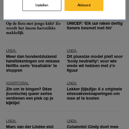
model
Instellen
Akkoord
ADVERTORIAL
LINDA.
Op de fiets met jonge kids? Zo
UNICEF: ‘Elk uur raken dertig
wordt het ineens hartstikke
tieners besmet met hiv’
makkelijk
LINDA.
LINDA.
Meer dan honderdduizend
Dit plussize model pleit voor
handtekeningen om release
'body neutrality': voor wie
Netflix-serie 'Insatiable' te
vrede wil hebben met z'n
stoppen
figuur
ADVERTORIAL
LINDA.
Zin om te bingen? Déze
Lekker (l)ijs(t)je: 6 x originele
(iconische) queer series
vriesvakversnaperingen om
verdienen een plek op je
mee af te koelen
kijklijst
LINDA.
LINDA.
Marc van der Linden eist
Columnist Cindy doet mee