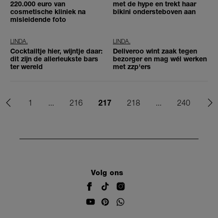
220.000 euro van
met de hype en trekt haar
cosmetische kliniek na
bikini ondersteboven aan
misleidende foto
LINDA.
LINDA.
Cocktailtje hier, wijntje daar:
Deliveroo wint zaak tegen
dit zijn de allerleukste bars
bezorger en mag wél werken
ter wereld
met zzp'ers
217
1
...
216
218
...
240
Volg ons