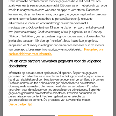
Deze informatie combineren we met de gegevens die je zelf deelt met ons,
zoals wanneer je een account aanmaakt. Dit doen we om het gebruik van onze
LINDA.
media te analyseren en onze websites en apps te verbeteren. Daarnaast
kunnen we, als je hier toestemming voor geeft, je gegevens gebruiken om onze
NETFLIX REAGEERT OP PETITIE TEGEN
content, communicatie en aanbod te personaliseren en je relevante
NIEUWE SERIE DIE FATSHAMING ZOU
advertenties te tonen, en voor marketingdoeleinden delen met 4
PROMOTEN
mediapartners. Ook content van 13 externe platformen wordt enkel getoond
met jouw toestemming. Geef toestemming of stel je eigen keuze in. Door op
"Akkoord" te klikken, geef je toestemming voor onderstaande doeleinden. Wil
LINDA.
LINDA.
je niet alles toestaan, klik dan op “Instellen”. Jouw keuze kun je opnieuw
Trimbos Instituut: lachgas
Waarom we ondanks de
aanpassen via “Privacy-instellingen” onderaan onze websites of in de menu’s
lang niet zo schadelijk als
risico's medicijnen wel
van onze apps. Lees meer in ons privacy- en cookiebeleid.
Raadpleeg ons
vaak wordt gedacht
moeten blijven testen op
cookiebeleid voor meer informatie.
zwangere vrouwen
Wij en onze partners verwerken gegevens voor de volgende
doeleinden:
ADVERTORIAL
LINDA.
Informatie op een apparaat opslaan en/of openen. Beperkte gegevens
Word een professional yapper:
Minder (n)ice: ijstekort in
gebruiken om advertenties te selecteren. Publieksgroepen begrijpen aan de
zó wordt nieuwe mensen
Nederland door de hitte
hand van statistieken of combinaties van gegevens uit verschillende bronnen.
ontmoeten veel minder
Profielen aanmaken ten behoeve van gepersonaliseerde advertenties.
awkward
Contentprestaties meten. Diensten ontwikkelen en verbeteren. Profielen
gebruiken voor de selectie van gepersonaliseerde advertenties. Beperkte
gegevens gebruiken om content te selecteren. Profielen aanmaken ter
personalisatie van content. Profielen gebruiken ter selectie van
gepersonaliseerde content. De prestaties van advertenties meten.
LINDA.
LINDA.
Derde partijen lijst
Marie-josee kreeg na haar
Joanna (21) gaat vanwege
gastric bypass een infectie
haar overgewicht jarenlang
en werd chronisch ziek
door een hel, maar is nu