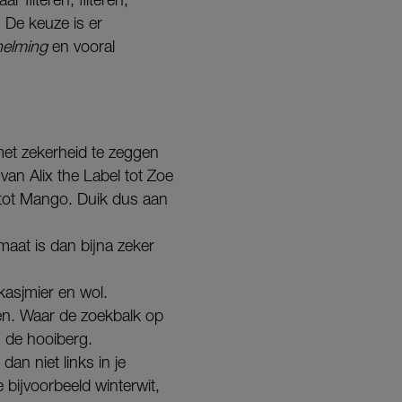
 De keuze is er
elming
en vooral
 met zekerheid te zeggen
 van Alix the Label tot Zoe
y tot Mango. Duik dus aan
maat is dan bijna zeker
 kasjmier en wol.
nden. Waar de zoekbalk op
n de hooiberg.
an niet links in je
 bijvoorbeeld winterwit,