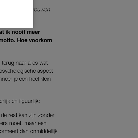
veel mogelijk vrouwen
t ik nooit meer
 motto. Hoe voorkom
 terug naar alles wat
et psychologische aspect
nneer je een heel klein
lijk en figuurlijk:
de rest kan zijn zonder
eigers moet, maar een
formeert dan onmiddellijk