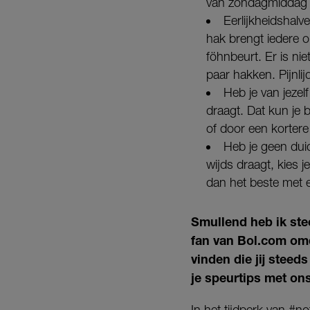
van zondagmiddag b
Eerlijkheidshalv
hak brengt iedere ou
föhnbeurt. Er is ni
paar hakken. Pijnlij
Heb je van jezelf
draagt. Dat kun je 
of door een kortere 
Heb je geen duid
wijds draagt, kies 
dan het beste met ee
Smullend heb ik stee
fan van Bol.com omda
vinden die jij steed
je speurtips met on
In het tijdperk van #no