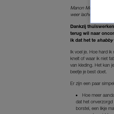
Manon Meijers schreef
weer lachend voor hun 
Dankzij thuiswerken
terug wil naar onco
ik dat het te
shabby
Ik voel je. Hoe hard ik
knelt of waar ik niet f
van kleding. Het kan je
beetje je best doet.
Er zijn een paar simpele
Hoe meer aandac
dat het onverzorgd 
borstel, een likje 