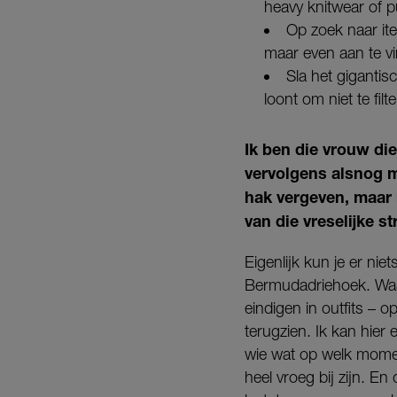
heavy knitwear of p
Op zoek naar ite
maar even aan te v
Sla het gigantis
loont om niet te fil
Ik ben die vrouw di
vervolgens alsnog m
hak vergeven, maar 
van die vreselijke s
Eigenlijk kun je er ni
Bermudadriehoek. Waar
eindigen in outfits – o
terugzien. Ik kan hie
wie wat op welk momen
heel vroeg bij zijn. En