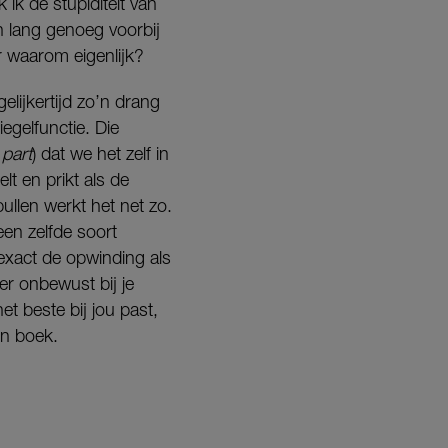
ik de stupiditeit van
n lang genoeg voorbij
r waarom eigenlijk?
gelijkertijd zo’n drang
iegelfunctie. Die
 part
) dat we het zelf in
lt en prikt als de
pullen werkt het net zo.
een zelfde soort
exact de opwinding als
er onbewust bij je
et beste bij jou past,
’n boek.