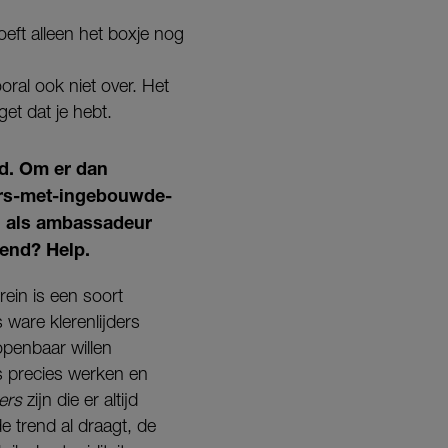
oeft alleen het boxje nog
ral ook niet over. Het
get dat je hebt.
nd. Om er dan
kers-met-ingebouwde-
ig als ambassadeur
rend? Help.
rein is een soort
ware klerenlijders
 openbaar willen
s precies werken en
ers
zijn die er altijd
de trend al draagt, de