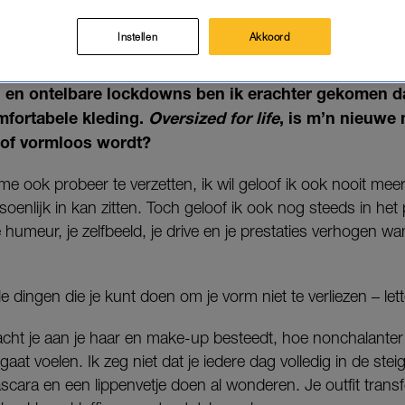
 de bestseller
Kleed Jezelf Gelukkig
. Haar missie is om zo
Instellen
Akkoord
spiegel en kast te krijgen.
 en ontelbare lockdowns ben ik erachter gekomen da
mfortabele kleding.
Oversized for life
, is m’n nieuwe
of vormloos wordt?
 me ook probeer te verzetten, ik wil geloof ik ook nooit meer
atsoenlijk in kan zitten. Toch geloof ik ook nog steeds in h
 humeur, je zelfbeeld, je drive en je prestaties verhogen wa
 dingen die je kunt doen om je vorm niet te verliezen – letter
ht je aan je haar en make-up besteedt, hoe nonchalanter 
gaat voelen. Ik zeg niet dat je iedere dag volledig in de st
mascara en een lippenvetje doen al wonderen. Je outfit trans