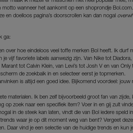
mijn motto wanneer het aankomt op een shoprondje Bol.com.
ze en doelloos pagina’s doorscrollen kan dan nogal
overwh
.
rk ga:
zen over hoe eindeloos veel toffe merken Bol heeft. Ik durf
 je vijf favoriete labels aanwezig zijn. Van Nike tot Diadora,
 Marant tot Calvin Klein, van Levi’s tot Josh V en van Onl
e scherm de zoekbalk in en selecteer eerst je topmerken.
vinken is altijd een goed idee. Bijkomend voordeel: jouw 
riete materialen. Ik ben zelf bijvoorbeeld groot fan van zijde,
ang op zoek naar een specifiek item? Voer in en gij zult vi
gal in de steek kan laten, vindt die van Bol iedere speld i
 trends waar je op dit moment weg van bent? Vergeet deze d
n. Daar vind je een selectie van de huidige trends en kun je