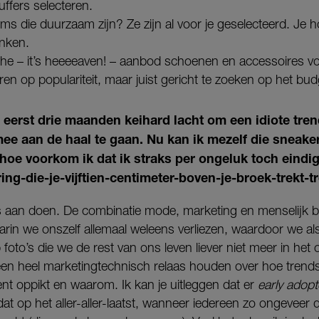
uffers selecteren.
ms die duurzaam zijn? Ze zijn al voor je geselecteerd. Je h
inken.
che – it’s heeeeaven! – aanbod schoenen en accessoires voo
teren op populariteit, maar juist gericht te zoeken op het bud
e eerst drie maanden keihard lacht om een idiote tre
ee aan de haal te gaan. Nu kan ik mezelf die snea
hoe voorkom ik dat ik straks per ongeluk toch eind
tring-die-je-vijftien-centimeter-boven-je-broek-trekt-t
ets aan doen. De combinatie mode, marketing en menselijk b
in we onszelf allemaal weleens verliezen, waardoor we als 
p foto’s die we de rest van ons leven liever niet meer in het
r een heel marketingtechnisch relaas houden over hoe trend
t oppikt en waarom. Ik kan je uitleggen dat er
early adopt
 dat op het aller-aller-laatst, wanneer iedereen zo ongeveer 