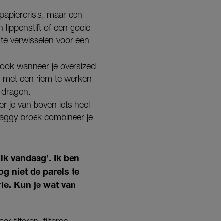
tpapiercrisis, maar een
 lippenstift of een goeie
 te verwisselen voor een
en, ook wanneer je oversized
or met een riem te werken
e dragen.
r je van boven iets heel
 baggy broek combineer je
ik vandaag’. Ik ben
g niet de parels te
rie. Kun je wat van
 filteren, filteren,