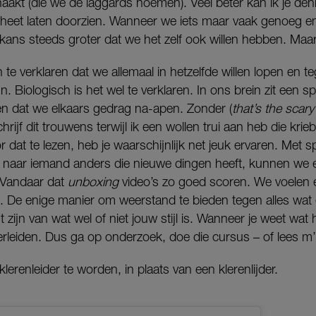
aakt (die we de laggards noemen). Veel beter kan ik je denk 
e heet laten doorzien. Wanneer we iets maar vaak genoeg e
kans steeds groter dat we het zelf ook willen hebben. Maa
h te verklaren dat we allemaal in hetzelfde willen lopen en te
. Biologisch is het wel te verklaren. In ons brein zit een sp
n dat we elkaars gedrag na-apen. Zonder (
that’s the scary
rijf dit trouwens terwijl ik een wollen trui aan heb die kriebe
r dat te lezen, heb je waarschijnlijk net jeuk ervaren. Met s
en naar iemand anders die nieuwe dingen heeft, kunnen we 
 Vandaar dat
unboxing
video’s zo goed scoren. We voelen 
. De enige manier om weerstand te bieden tegen alles wat 
 zijn van wat wel of niet jouw stijl is. Wanneer je weet wat h
 verleiden. Dus ga op onderzoek, doe die cursus – of lees m
lerenleider te worden, in plaats van een klerenlijder.