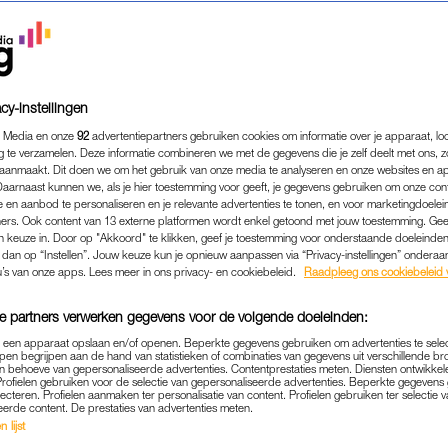
cy-instellingen
 Media en onze
92
advertentiepartners gebruiken cookies om informatie over je apparaat, lo
g te verzamelen. Deze informatie combineren we met de gegevens die je zelf deelt met ons, z
aanmaakt. Dit doen we om het gebruik van onze media te analyseren en onze websites en a
Daarnaast kunnen we, als je hier toestemming voor geeft, je gegevens gebruiken om onze con
 en aanbod te personaliseren en je relevante advertenties te tonen, en voor marketingdoele
ers. Ook content van 13 externe platformen wordt enkel getoond met jouw toestemming. Ge
gen keuze in. Door op "Akkoord" te klikken, geef je toestemming voor onderstaande doeleinden. 
k dan op “Instellen”. Jouw keuze kun je opnieuw aanpassen via “Privacy-instellingen” ondera
COLUMN
|
LINDA.
u’s van onze apps. Lees meer in ons privacy- en cookiebeleid.
Raadpleeg ons cookiebeleid 
DT TIJD OM EEN KLEREN
e partners verwerken gegevens voor de volgende doeleinden:
IN PLAATS VAN EEN KLER
p een apparaat opslaan en/of openen. Beperkte gegevens gebruiken om advertenties te sele
pen begrijpen aan de hand van statistieken of combinaties van gegevens uit verschillende br
19-01-2022
|
MANON MEIJERS
 behoeve van gepersonaliseerde advertenties. Contentprestaties meten. Diensten ontwikkel
Profielen gebruiken voor de selectie van gepersonaliseerde advertenties. Beperkte gegeven
lecteren. Profielen aanmaken ter personalisatie van content. Profielen gebruiken ter selectie 
ink’ Meijers adviseert lezers op stijlgebied in deze r
eerde content. De prestaties van advertenties meten.
 lijst
r door.