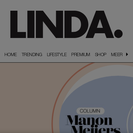
HOME
HOME
TRENDING
TRENDING
LIFESTYLE
LIFESTYLE
PREMIUM
PREMIUM
SHOP
SHOP
MEER
MEER