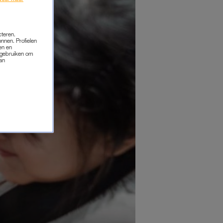
cteren.
onnen. Profielen
en en
s gebruiken om
van