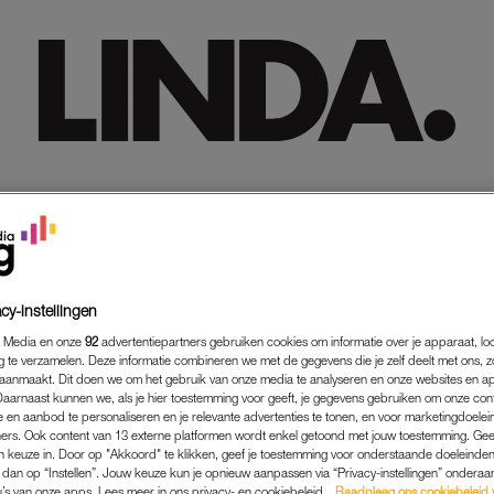
HOME
HOME
TRENDING
TRENDING
LIFESTYLE
LIFESTYLE
PREMIUM
PREMIUM
SHOP
SHOP
MEER
MEER
VERENA
VERHOEVEN
cy-instellingen
 Media en onze
92
advertentiepartners gebruiken cookies om informatie over je apparaat, lo
g te verzamelen. Deze informatie combineren we met de gegevens die je zelf deelt met ons, z
aanmaakt. Dit doen we om het gebruik van onze media te analyseren en onze websites en a
Daarnaast kunnen we, als je hier toestemming voor geeft, je gegevens gebruiken om onze con
 en aanbod te personaliseren en je relevante advertenties te tonen, en voor marketingdoele
ers. Ook content van 13 externe platformen wordt enkel getoond met jouw toestemming. Ge
gen keuze in. Door op "Akkoord" te klikken, geef je toestemming voor onderstaande doeleinden. 
k dan op “Instellen”. Jouw keuze kun je opnieuw aanpassen via “Privacy-instellingen” ondera
u’s van onze apps. Lees meer in ons privacy- en cookiebeleid.
Raadpleeg ons cookiebeleid 