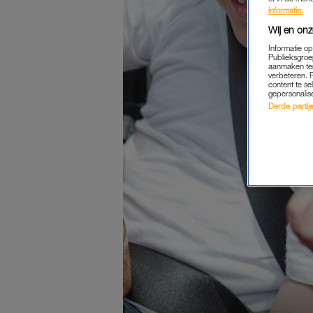
informatie.
Wij en onz
Informatie o
Publieksgroe
aanmaken ten
verbeteren. 
content te se
gepersonalis
Derde partijen