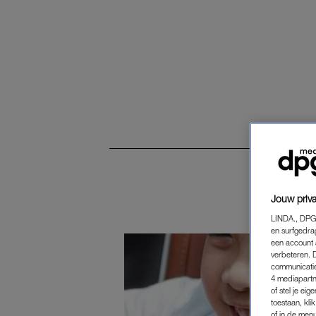
Jouw priva
LINDA., DPG
en surfgedra
een account 
verbeteren. 
communicatie
4 mediapartn
of stel je ei
toestaan, kli
of in de men