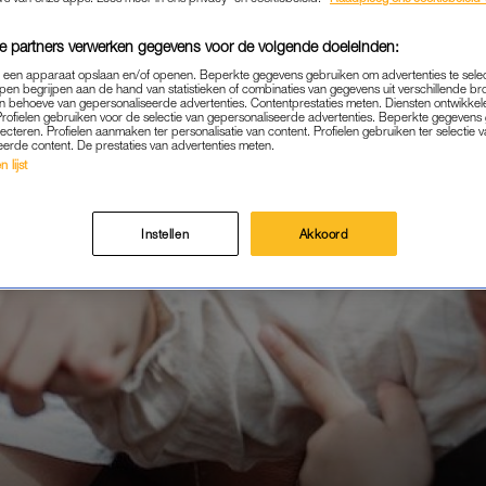
e partners verwerken gegevens voor de volgende doeleinden:
p een apparaat opslaan en/of openen. Beperkte gegevens gebruiken om advertenties te sele
pen begrijpen aan de hand van statistieken of combinaties van gegevens uit verschillende br
 behoeve van gepersonaliseerde advertenties. Contentprestaties meten. Diensten ontwikkel
Profielen gebruiken voor de selectie van gepersonaliseerde advertenties. Beperkte gegeven
lecteren. Profielen aanmaken ter personalisatie van content. Profielen gebruiken ter selectie 
eerde content. De prestaties van advertenties meten.
 lijst
Instellen
Akkoord