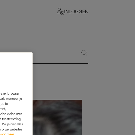
INLOGGEN
catie, browser
oals wanneer je
pps te
tent,
inden delen met
ef toestemming
Wil je niet alles
an onze websites
voor meer