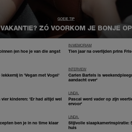
GOEIE TIP
 VAKANTIE? ZÓ VOORKOM JE BONJE O
IN MEMORIAM
innen (en hoe je van die angst
Tien jaar na overlijden prins Fris
INTERVIEW
ekkernij in 'Vegan met Vogel'
Carien Bartels is weekendpleegmo
aandacht over'
LINDA.
er kinderen: 'Er had altijd wel
Pascal werd vader op zijn veerti
ervoor'
LINDA.
epten ben je in no time klaar
Stijlvolle slaapkamerinspiratie: 
huis