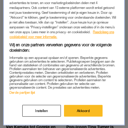
MH17: 'OOK AL IS ZE ER NIET MEER, ZE IS ER
advertenties te tonen, en voor marketingdoeleinden delen met 4
ALTIJD'
mediapartners. Ook content van 13 externe platformen wordt enkel getoond
met jouw toestemming. Geef toestemming of stel je eigen keuze in. Door op
"Akkoord" te klikken, geef je toestemming voor onderstaande doeleinden. Wil
je niet alles toestaan, klik dan op “Instellen”. Jouw keuze kun je opnieuw
LINDA.
LINDA.
aanpassen via “Privacy-instellingen” onderaan onze websites of in de menu’s
Even praktisch nu: met deze
Nooit vergeten: hoe de
van onze apps. Lees meer in ons privacy- en cookiebeleid.
Raadpleeg ons
tips draag je zelf een
Stonewall-rellen de basis
cookiebeleid voor meer informatie.
steentje bij aan een beter
legden voor Pride wereldwijd
klimaat
Wij en onze partners verwerken gegevens voor de volgende
doeleinden:
QUIZ
QUIZ
Informatie op een apparaat opslaan en/of openen. Beperkte gegevens
gebruiken om advertenties te selecteren. Publieksgroepen begrijpen aan de
Nieuws een beetje gevolgd
Deze BN’ers zijn twee meter
hand van statistieken of combinaties van gegevens uit verschillende bronnen.
in maart? Speel onze quiz en
lang (en meer weetjes
Profielen aanmaken ten behoeve van gepersonaliseerde advertenties.
test je kennis
waarvan we hopen dat je ze
Contentprestaties meten. Diensten ontwikkelen en verbeteren. Profielen
kent)
gebruiken voor de selectie van gepersonaliseerde advertenties. Beperkte
gegevens gebruiken om content te selecteren. Profielen aanmaken ter
personalisatie van content. Profielen gebruiken ter selectie van
gepersonaliseerde content. De prestaties van advertenties meten.
LINDA.
INTERVIEW
Derde partijen lijst
Pandemie, protesten,
Een homogenezer probeerde
presidentsverkiezingen:
Jacques te bekeren: 'Ik bleef
speel de grote
lamgeslagen achter'
LINDA.nieuwsquiz 2020
Instellen
Akkoord
LINDA.
LINDA.
Van Kamala tot Connie en
Pop-icoon Tina Turner is