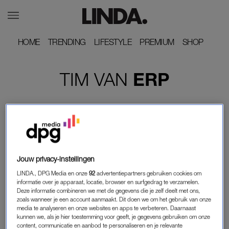
HOME
HOME
TRENDING
TRENDING
LIFESTYLE
LIFESTYLE
PREMIUM
PREMIUM
SHOP
SHOP
TIM
VAN
ERP
Jouw privacy-instellingen
LINDA., DPG Media en onze
92
advertentiepartners gebruiken cookies om
informatie over je apparaat, locatie, browser en surfgedrag te verzamelen.
Deze informatie combineren we met de gegevens die je zelf deelt met ons,
zoals wanneer je een account aanmaakt. Dit doen we om het gebruik van onze
media te analyseren en onze websites en apps te verbeteren. Daarnaast
INTERVIEW
kunnen we, als je hier toestemming voor geeft, je gegevens gebruiken om onze
HANS VERLOOR DOCHTER ELSEMIEK (17) BIJ
content, communicatie en aanbod te personaliseren en je relevante