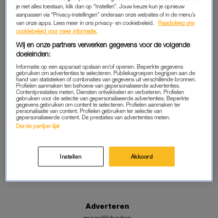
HAAR LEVEN OPNIEUW OPBOUWEN: 'IK HEB
je niet alles toestaan, klik dan op “Instellen”. Jouw keuze kun je opnieuw
NOOIT ECHT KIND KUNNEN ZIJN'
aanpassen via “Privacy-instellingen” onderaan onze websites of in de menu’s
van onze apps. Lees meer in ons privacy- en cookiebeleid.
Raadpleeg ons
cookiebeleid voor meer informatie.
INTERVIEW
Wij en onze partners verwerken gegevens voor de volgende
Naomi is forensisch
doeleinden:
psycholoog: 'Als iemand toch
weer het verkeerde pad op
Informatie op een apparaat opslaan en/of openen. Beperkte gegevens
gaat, kan ik me schuldig
gebruiken om advertenties te selecteren. Publieksgroepen begrijpen aan de
hand van statistieken of combinaties van gegevens uit verschillende bronnen.
voelen'
Profielen aanmaken ten behoeve van gepersonaliseerde advertenties.
Contentprestaties meten. Diensten ontwikkelen en verbeteren. Profielen
gebruiken voor de selectie van gepersonaliseerde advertenties. Beperkte
gegevens gebruiken om content te selecteren. Profielen aanmaken ter
personalisatie van content. Profielen gebruiken ter selectie van
gepersonaliseerde content. De prestaties van advertenties meten.
Derde partijen lijst
Volg ons
Instellen
Akkoord
Adverteren