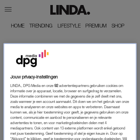
HOME
HOME
TRENDING
TRENDING
LIFESTYLE
LIFESTYLE
PREMIUM
PREMIUM
SHOP
SHOP
JOYCE
KAFFA
Jouw privacy-instellingen
LINDA., DPG Media en onze
92
advertentiepartners gebruiken cookies om
informatie over je apparaat, locatie, browser en surfgedrag te verzamelen.
Deze informatie combineren we met de gegevens die je zelf deelt met ons,
zoals wanneer je een account aanmaakt. Dit doen we om het gebruik van onze
media te analyseren en onze websites en apps te verbeteren. Daarnaast
kunnen we, als je hier toestemming voor geeft, je gegevens gebruiken om onze
content, communicatie en aanbod te personaliseren en je relevante
advertenties te tonen, en voor marketingdoeleinden delen met 4
mediapartners. Ook content van 13 externe platformen wordt enkel getoond
INTERVIEW
met jouw toestemming. Geef toestemming of stel je eigen keuze in. Door op
KAWSA VLUCHTTE UIT SOMALIË EN MOEST
"Akkoord" te klikken, geef je toestemming voor onderstaande doeleinden. Wil