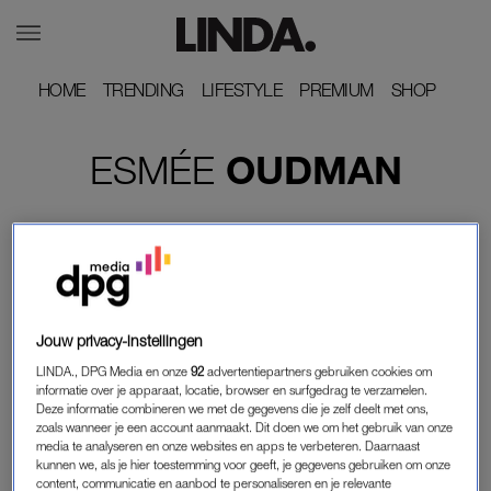
HOME
HOME
TRENDING
TRENDING
LIFESTYLE
LIFESTYLE
PREMIUM
PREMIUM
SHOP
SHOP
ESMÉE
OUDMAN
Jouw privacy-instellingen
LINDA., DPG Media en onze
92
advertentiepartners gebruiken cookies om
informatie over je apparaat, locatie, browser en surfgedrag te verzamelen.
Deze informatie combineren we met de gegevens die je zelf deelt met ons,
zoals wanneer je een account aanmaakt. Dit doen we om het gebruik van onze
media te analyseren en onze websites en apps te verbeteren. Daarnaast
LINDA.
kunnen we, als je hier toestemming voor geeft, je gegevens gebruiken om onze
LEKKER (L)IJS(T)JE: 6 X ORIGINELE
content, communicatie en aanbod te personaliseren en je relevante