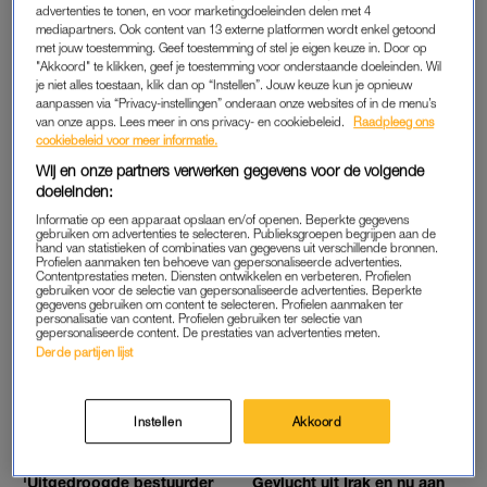
VRIESVAKVERSNAPERINGEN OM MEE AF TE
advertenties te tonen, en voor marketingdoeleinden delen met 4
KOELEN
mediapartners. Ook content van 13 externe platformen wordt enkel getoond
met jouw toestemming. Geef toestemming of stel je eigen keuze in. Door op
"Akkoord" te klikken, geef je toestemming voor onderstaande doeleinden. Wil
je niet alles toestaan, klik dan op “Instellen”. Jouw keuze kun je opnieuw
LINDA.
LINDA.
aanpassen via “Privacy-instellingen” onderaan onze websites of in de menu’s
Wasbeer komt vast te zitten
Nooit meer eindeloos
van onze apps. Lees meer in ons privacy- en cookiebeleid.
Raadpleeg ons
in pindakaaspot en wordt
zoeken: vind je vrienden
cookiebeleid voor meer informatie.
gered door Amerikaanse
terug op een festival met
agent
deze plattegronden
Wij en onze partners verwerken gegevens voor de volgende
doeleinden:
LINDA.
LINDA.
Informatie op een apparaat opslaan en/of openen. Beperkte gegevens
gebruiken om advertenties te selecteren. Publieksgroepen begrijpen aan de
7 x waarom je nú een
Voor het eerst in dertig jaar
hand van statistieken of combinaties van gegevens uit verschillende bronnen.
strandvakantie naar het
witte haai gespot aan
Profielen aanmaken ten behoeve van gepersonaliseerde advertenties.
Braziliaanse Cumbuco wil
Spaanse kust
Contentprestaties meten. Diensten ontwikkelen en verbeteren. Profielen
boeken
gebruiken voor de selectie van gepersonaliseerde advertenties. Beperkte
gegevens gebruiken om content te selecteren. Profielen aanmaken ter
personalisatie van content. Profielen gebruiken ter selectie van
gepersonaliseerde content. De prestaties van advertenties meten.
LINDA.
LINDA.
Derde partijen lijst
Deze 'mobiele airbag' redt je
Vliegverkeer op Bali weer op
telefoon als-ie valt (en
gang na tijdelijke sluiting
bespaart jou een
door vulkaanas
hartverzakking)
Instellen
Akkoord
LINDA.
LINDA.
'Uitgedroogde bestuurder
Gevlucht uit Irak en nu aan