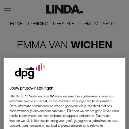
HOME
HOME
TRENDING
TRENDING
LIFESTYLE
LIFESTYLE
PREMIUM
PREMIUM
SHOP
SHOP
EMMA
VAN
WICHEN
Jouw privacy-instellingen
LINDA., DPG Media en onze
92
advertentiepartners gebruiken cookies om
informatie over je apparaat, locatie, browser en surfgedrag te verzamelen.
Deze informatie combineren we met de gegevens die je zelf deelt met ons,
zoals wanneer je een account aanmaakt. Dit doen we om het gebruik van onze
media te analyseren en onze websites en apps te verbeteren. Daarnaast
WAT GOÉÉÉÉD
kunnen we, als je hier toestemming voor geeft, je gegevens gebruiken om onze
content, communicatie en aanbod te personaliseren en je relevante
MAKELAAR TIM (59) GAAT ZELFS NAAKT OM