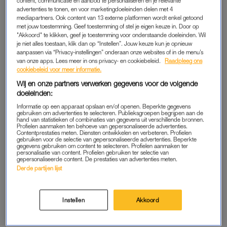
content, communicatie en aanbod te personaliseren en je relevante
advertenties te tonen, en voor marketingdoeleinden delen met 4
‘ZOEK ELKAAR OP EN PRAAT OVER JE
mediapartners. Ook content van 13 externe platformen wordt enkel getoond
VERDRIET, PAS DAN KAN DE DONKERE GROT
met jouw toestemming. Geef toestemming of stel je eigen keuze in. Door op
EEN TUNNEL WORDEN'
"Akkoord" te klikken, geef je toestemming voor onderstaande doeleinden. Wil
je niet alles toestaan, klik dan op “Instellen”. Jouw keuze kun je opnieuw
aanpassen via “Privacy-instellingen” onderaan onze websites of in de menu’s
LINDA.
LINDA.
van onze apps. Lees meer in ons privacy- en cookiebeleid.
Raadpleeg ons
cookiebeleid voor meer informatie.
‘Ik wil niet die vrouw worden
'Twee jaar na Jobs overlijden
naast wie niemand nog wil
komt zijn pop ineens tot
Wij en onze partners verwerken gegevens voor de volgende
zitten op een verjaardag'
leven, met open mond gaap
doeleinden:
ik ernaar'
Informatie op een apparaat opslaan en/of openen. Beperkte gegevens
gebruiken om advertenties te selecteren. Publieksgroepen begrijpen aan de
LINDA.
LINDA.
hand van statistieken of combinaties van gegevens uit verschillende bronnen.
Profielen aanmaken ten behoeve van gepersonaliseerde advertenties.
'We willen verder maar ook
‘Het idee dat ons gezin
Contentprestaties meten. Diensten ontwikkelen en verbeteren. Profielen
stil blijven staan, de
voltooid verleden tijd is,
gebruiken voor de selectie van gepersonaliseerde advertenties. Beperkte
herinneringen aan Job zijn
bezorgt me telkens weer een
gegevens gebruiken om content te selecteren. Profielen aanmaken ter
alles wat we nog hebben'
misselijk gevoel’
personalisatie van content. Profielen gebruiken ter selectie van
gepersonaliseerde content. De prestaties van advertenties meten.
Derde partijen lijst
LINDA.
LINDA.
'De begraafplaats van Job is
'Kerst is, sinds het verlies
een verlengde van mijn huis
van Job, onze achilleshiel:
Instellen
Akkoord
geworden, de achtertuin die
het is zo pijnlijk en
we niet hebben'
confronterend'