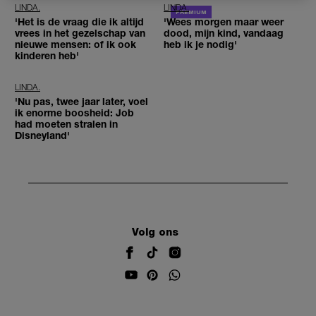
LINDA.
LINDA.
'Het is de vraag die ik altijd
'Wees morgen maar weer
vrees in het gezelschap van
dood, mijn kind, vandaag
nieuwe mensen: of ik ook
heb ik je nodig'
kinderen heb'
LINDA.
'Nu pas, twee jaar later, voel
ik enorme boosheid: Job
had moeten stralen in
Disneyland'
Volg ons