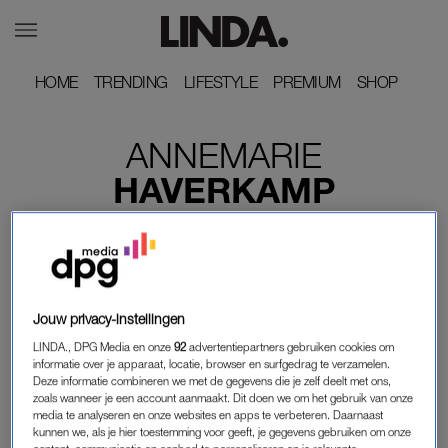
HOME
HOME
TRENDING
TRENDING
LIFESTYLE
LIFESTYLE
PREMIUM
PREMIUM
SHOP
SHOP
ANNEMARIE
HAVERKAMP
Jouw privacy-instellingen
LINDA., DPG Media en onze
92
advertentiepartners gebruiken cookies om
informatie over je apparaat, locatie, browser en surfgedrag te verzamelen.
Deze informatie combineren we met de gegevens die je zelf deelt met ons,
zoals wanneer je een account aanmaakt. Dit doen we om het gebruik van onze
media te analyseren en onze websites en apps te verbeteren. Daarnaast
kunnen we, als je hier toestemming voor geeft, je gegevens gebruiken om onze
LINDA.