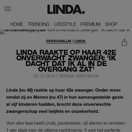
HOME
HOME
TRENDING
TRENDING
LIFESTYLE
LIFESTYLE
PREMIUM
PREMIUM
SHOP
SHOP
PERSOONLIJK
|
LINDA.
LINDA RAAKTE OP HAAR 42E
ONVERWACHT ZWANGER: 'IK
DACHT DAT IK AL IN DE
OVERGANG ZAT'
28-12-2018
|
VERENA VERHOEVEN
Linda (nu 46) raakte op haar 42e zwanger. Onder meer
omdat zij en Menno (nu 47) in hun samengestelde gezin
al vijf kinderen hadden, bracht deze onverwachte
zwangerschap veel twijfels en onzekerheid.
Voor elke fase heeft Linda, peuterleider, vijf sterren te verdelen:
1 ster staat voor de ultieme nachtmerrie, 5 voor het perfecte