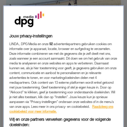
Jouw privacy-instellingen
LINDA., DPG Media en onze
92
advertentiepartners gebruiken cookies om
informatie over je apparaat, locatie, browser en surfgedrag te verzamelen.
Deze informatie combineren we met de gegevens die je zelf deelt met ons,
zoals wanneer je een account aanmaakt. Dit doen we om het gebruik van onze
media te analyseren en onze websites en apps te verbeteren. Daarnaast
kunnen we, als je hier toestemming voor geeft, je gegevens gebruiken om onze
content, communicatie en aanbod te personaliseren en je relevante
advertenties te tonen, en voor marketingdoeleinden delen met 4
mediapartners. Ook content van 13 externe platformen wordt enkel getoond
met jouw toestemming. Geef toestemming of stel je eigen keuze in. Door op
"Akkoord" te klikken, geef je toestemming voor onderstaande doeleinden. Wil
je niet alles toestaan, klik dan op “Instellen”. Jouw keuze kun je opnieuw
aanpassen via “Privacy-instellingen” onderaan onze websites of in de menu’s
van onze apps. Lees meer in ons privacy- en cookiebeleid.
Raadpleeg ons
cookiebeleid voor meer informatie.
Wij en onze partners verwerken gegevens voor de volgende
doeleinden: