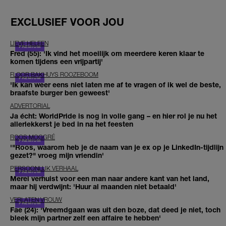
EXCLUSIEF VOOR JOU
LIEVE HELEEN
Fred (55): 'Ik vind het moeilijk om meerdere keren klaar te
komen tijdens een vrijpartij'
FLOOR BAKHUYS ROOZEBOOM
'Ik kan weer eens niet laten me af te vragen of ik wel de beste,
braafste burger ben geweest'
ADVERTORIAL
Ja écht: WorldPride is nog in volle gang – en hier rol je nu het
allerlekkerst je bed in na het feesten
ROOS MOGGRÉ
'"Roos, waarom heb je de naam van je ex op je LinkedIn-tijdlijn
gezet?" vroeg mijn vriendin'
PERSOONLIJK VERHAAL
Merel verhuist voor een man naar andere kant van het land,
maar hij verdwijnt: 'Huur al maanden niet betaald'
VERLATEN VROUW
Fae (24): 'Vreemdgaan was uit den boze, dat deed je niet, toch
bleek mijn partner zelf een affaire te hebben'