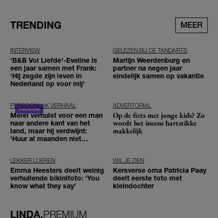
TRENDING
MEER
INTERVIEW
GELEZEN BIJ DE TANDARTS
'B&B Vol Liefde'-Eveline is
Marlijn Weerdenburg en
een jaar samen met Frank:
partner na negen jaar
'Hij zegde zijn leven in
eindelijk samen op vakantie
Nederland op voor mij'
PERSOONLIJK VERHAAL
ADVERTORIAL
Op de fiets met jonge kids? Zo
Merel verhuist voor een man
wordt het ineens hartstikke
naar andere kant van het
makkelijk
land, maar hij verdwijnt:
'Huur al maanden niet
betaald'
LEKKER LOEREN
WIL JE ZIEN
Emma Heesters deelt weinig
Kersverse oma Patricia Paay
verhullende bikinifoto: 'You
deelt eerste foto met
know what they say'
kleindochter
LINDA.
PREMIUM