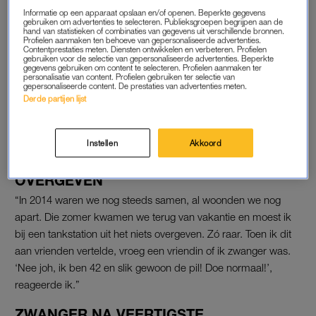
Informatie op een apparaat opslaan en/of openen. Beperkte gegevens
gebruiken om advertenties te selecteren. Publieksgroepen begrijpen aan de
hand van statistieken of combinaties van gegevens uit verschillende bronnen.
Profielen aanmaken ten behoeve van gepersonaliseerde advertenties.
Contentprestaties meten. Diensten ontwikkelen en verbeteren. Profielen
gebruiken voor de selectie van gepersonaliseerde advertenties. Beperkte
gegevens gebruiken om content te selecteren. Profielen aanmaken ter
personalisatie van content. Profielen gebruiken ter selectie van
Lees ook
gepersonaliseerde content. De prestaties van advertenties meten.
Stiefmoeders over hun leven in een samengesteld
Derde partijen lijst
gezin: ‘Ik had afstand moeten bewaren’
Instellen
Akkoord
DE ZWANGERSCHAP: ****
OVERGEVEN
“In 2014 waren we nog steeds samen, al woonden we nog
apart. Die zomer kwamen we terug van vakantie en moest ik
bij een tankstation uit het niets overgeven. Zó raar. Toen ik dit
aan vrienden vertelde, vroeg een vriendin of ik zwanger was.
‘Nee joh, ik ben 42 en slik gewoon de pil! Doe normaal!’,
reageerde ik.”
ZWANGER NA VEERTIGSTE