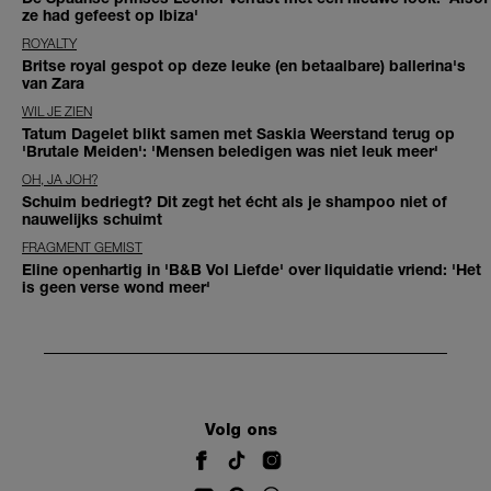
ze had gefeest op Ibiza'
ROYALTY
Britse royal gespot op deze leuke (en betaalbare) ballerina's
van Zara
WIL JE ZIEN
Tatum Dagelet blikt samen met Saskia Weerstand terug op
'Brutale Meiden': 'Mensen beledigen was niet leuk meer'
OH, JA JOH?
Schuim bedriegt? Dit zegt het écht als je shampoo niet of
nauwelijks schuimt
FRAGMENT GEMIST
Eline openhartig in 'B&B Vol Liefde' over liquidatie vriend: 'Het
is geen verse wond meer'
Volg ons