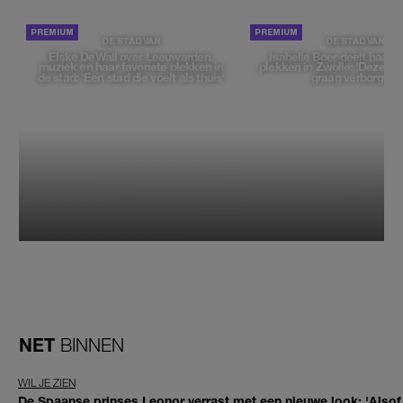
DE STAD VAN
DE STAD VAN
Elske DeWall over Leeuwarden,
Isabelle Boer deelt haar f
muziek en haar favoriete plekken in
plekken in Zwolle: 'Deze pl
de stad: 'Een stad die voelt als thuis'
graag verborgen'
NET
BINNEN
WIL JE ZIEN
De Spaanse prinses Leonor verrast met een nieuwe look: 'Alsof