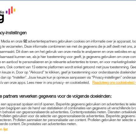
cy-instellingen
 Media en onze
92
advertentiepartners gebruiken cookies om informatie over je apparaat, lo
g te verzamelen. Deze informatie combineren we met de gegevens die je zelf deelt met ons, z
aanmaakt. Dit doen we om het gebruik van onze media te analyseren en onze websites en a
Daarnaast kunnen we, als je hier toestemming voor geeft, je gegevens gebruiken om onze con
 en aanbod te personaliseren en je relevante advertenties te tonen, en voor marketingdoele
ers. Ook content van 13 externe platformen wordt enkel getoond met jouw toestemming. Ge
gen keuze in. Door op "Akkoord" te klikken, geef je toestemming voor onderstaande doeleinden. 
k dan op “Instellen”. Jouw keuze kun je opnieuw aanpassen via “Privacy-instellingen” ondera
PERSOONLIJK
|
LINDA.
u’s van onze apps. Lees meer in ons privacy- en cookiebeleid.
Raadpleeg ons cookiebeleid 
UIT 'IK VERTREK' OVER P
e partners verwerken gegevens voor de volgende doeleinden:
'BEETJE BIZARRE WERKW
p een apparaat opslaan en/of openen. Beperkte gegevens gebruiken om advertenties te sele
IK BEN HAPPY'
pen begrijpen aan de hand van statistieken of combinaties van gegevens uit verschillende br
 behoeve van gepersonaliseerde advertenties. Contentprestaties meten. Diensten ontwikkel
Profielen gebruiken voor de selectie van gepersonaliseerde advertenties. Beperkte gegeven
06-01-2021
|
ELLEN HENSBERGEN
lecteren. Profielen aanmaken ter personalisatie van content. Profielen gebruiken ter selectie 
eerde content. De prestaties van advertenties meten.
 lijst
zagen de nieuwste aflevering van ‘Ik Vertrek’, waar