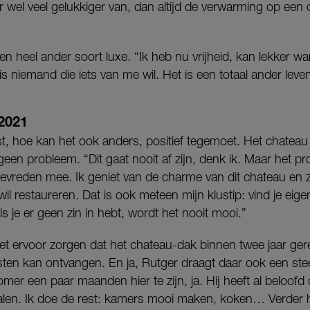
 wel veel gelukkiger van, dan altijd de verwarming op een
 heel ander soort luxe. “Ik heb nu vrijheid, kan lekker w
s niemand die iets van me wil. Het is een totaal ander leve
2021
 hoe kan het ook anders, positief tegemoet. Het chateau i
geen probleem. “Dit gaat nooit af zijn, denk ik. Maar het 
 tevreden mee. Ik geniet van de charme van dit chateau en 
il restaureren. Dat is ook meteen mijn klustip: vind je eige
Als je er geen zin in hebt, wordt het nooit mooi.”
t ervoor zorgen dat het chateau-dak binnen twee jaar ge
ten kan ontvangen. En ja, Rutger draagt daar ook een ste
omer een paar maanden hier te zijn, ja. Hij heeft al beloofd d
alen. Ik doe de rest: kamers mooi maken, koken… Verder 