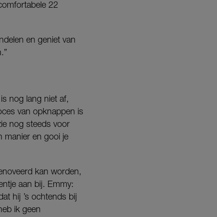
 comfortabele 22
andelen en geniet van
n.”
s nog lang niet af,
proces van opknappen is
zie nog steeds voor
n manier en gooi je
renoveerd kan worden,
entje aan bij. Emmy:
at hij ’s ochtends bij
heb ik geen