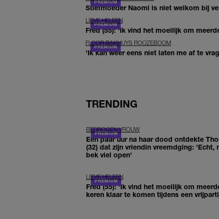
Stiefmoeder Naomi is niet welkom bij ver
LIEVE HELEEN
Fred (55): 'Ik vind het moeilijk om meerde
FLOOR BAKHUYS ROOZEBOOM
'Ik kan weer eens niet laten me af te vr
TRENDING
BEDROGEN VROUW
Een paar uur na haar dood ontdekte Th
(32) dat zijn vriendin vreemdging: 'Echt, 
bek viel open'
LIEVE HELEEN
Fred (55): 'Ik vind het moeilijk om meerd
keren klaar te komen tijdens een vrijparti