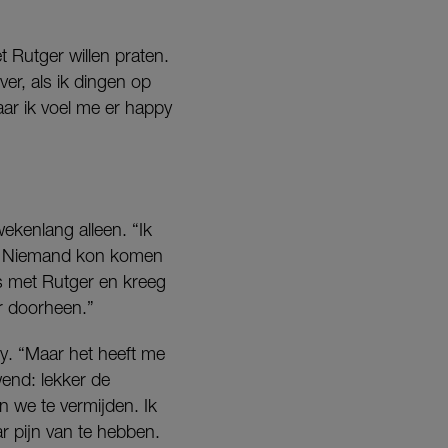
 Rutger willen praten.
ver, als ik dingen op
aar ik voel me er happy
ekenlang alleen. “Ik
t. Niemand kon komen
ks met Rutger en kreeg
er doorheen.”
my. “Maar het heeft me
wend: lekker de
n we te vermijden. Ik
r pijn van te hebben.