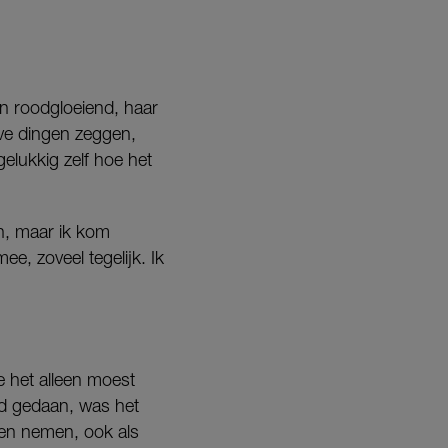
on roodgloeiend, haar
eve dingen zeggen,
gelukkig zelf hoe het
en, maar ik kom
e, zoveel tegelijk. Ik
e het alleen moest
 had gedaan, was het
nnen nemen, ook als