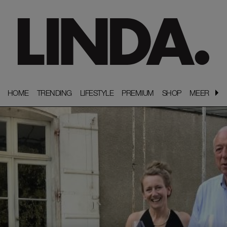
HOME
HOME
TRENDING
TRENDING
LIFESTYLE
LIFESTYLE
PREMIUM
PREMIUM
SHOP
SHOP
MEER
MEER