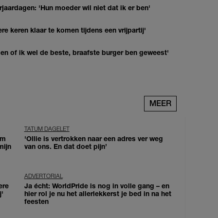
jaardagen: 'Hun moeder wil niet dat ik er ben'
re keren klaar te komen tijdens een vrijpartij'
agen of ik wel de beste, braafste burger ben geweest'
MEER
TATUM DAGELET
om
'Ollie is vertrokken naar een adres ver weg
mijn
van ons. En dat doet pijn’
ADVERTORIAL
ere
Ja écht: WorldPride is nog in volle gang – en
j'
hier rol je nu het allerlekkerst je bed in na het
feesten