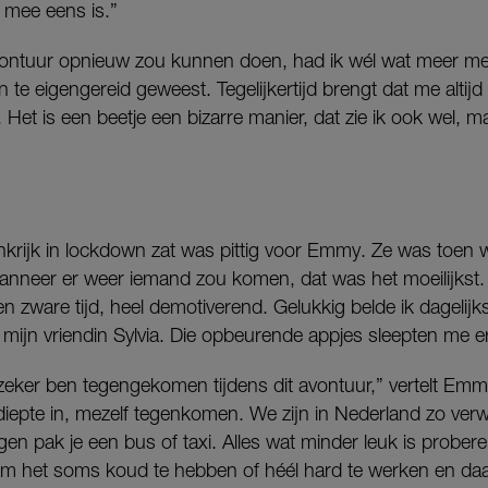
 mee eens is.”
avontuur opnieuw zou kunnen doen, had ik wél wat meer met
 te eigengereid geweest. Tegelijkertijd brengt dat me altijd 
 Het is een beetje een bizarre manier, dat zie ik ook wel, m
krijk in lockdown zat was pittig voor Emmy. Ze was toen w
wanneer er weer iemand zou komen, dat was het moeilijks
n zware tijd, heel demotiverend. Gelukkig belde ik dagelij
an mijn vriendin Sylvia. Die opbeurende appjes sleepten me 
 zeker ben tegengekomen tijdens dit avontuur,” vertelt Em
 diepte in, mezelf tegenkomen. We zijn in Nederland zo ver
gen pak je een bus of taxi. Alles wat minder leuk is probere
om het soms koud te hebben of héél hard te werken en daa