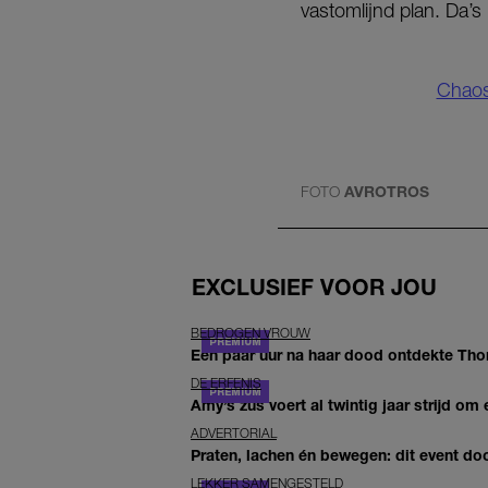
vastomlijnd plan. Da’s
Chaos 
FOTO
AVROTROS
EXCLUSIEF VOOR JOU
BEDROGEN VROUW
Een paar uur na haar dood ontdekte Thom 
DE ERFENIS
Amy’s zus voert al twintig jaar strijd om 
ADVERTORIAL
Praten, lachen én bewegen: dit event door
LEKKER SAMENGESTELD