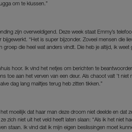
rugga om te klussen.”
zending zijn overweldigend. Deze week staat Emmy’s telefo
r bijgewerkt. “Het is super bijzonder. Zoveel mensen die li
 groep die heel wat anders vindt. Die heb je altijd, ik weet 
nhuis hoor. Ik vind het netjes om berichten te beantwoord
 toe aan het verven van een deur. Als chaoot valt ’t niet me
lve dag lang mailtjes terug heb zitten tikken.”
het moeilijk dat haar man deze droom niet deelde en dat z
 ze zich niet uit het veld heeft laten slaan: “Als ik het niet
lijven staan. Ik vind dat ik mijn eigen beslissingen moet ku