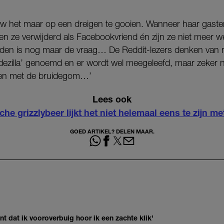
uw het maar op een dreigen te gooien. Wanneer haar gasten
 ze verwijderd als Facebookvriend én zijn ze niet meer we
vinden is nog maar de vraag… De Reddit-lezers denken van 
dezilla’ genoemd en er wordt wel meegeleefd, maar zeker ni
jden met de bruidegom…’
Lees ook
he grizzlybeer lijkt het niet helemaal eens te zijn met
GOED ARTIKEL? DELEN MAAR.
 dat ik vooroverbuig hoor ik een zachte klik’