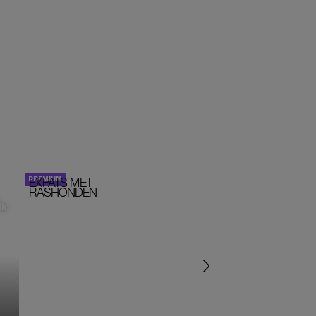
EXPATS MET
STOM!
PORTRETTEN
RASHONDEN
ik
‘IK ZAT IN EEN SEKTE’
‘HET DRAAIT ALLEMA