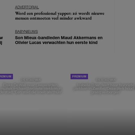
ADVERTORIAL
Word een professional yapper: zó wordt nieuwe
mensen ontmoeten veel minder awkward
BABYNIEUWS
uw
Son Mieux-bandleden Maud Akkermans en
j
Olivier Lucas verwachten hun eerste kind
DE STAD VAN
DE STAD VAN
Elske DeWall over Leeuwarden,
Isabelle Boer deelt haar favoriete
muziek en haar favoriete plekken in
plekken in Zwolle: 'Deze plek houd 
de stad: 'Een stad die voelt als thuis'
graag verborgen'