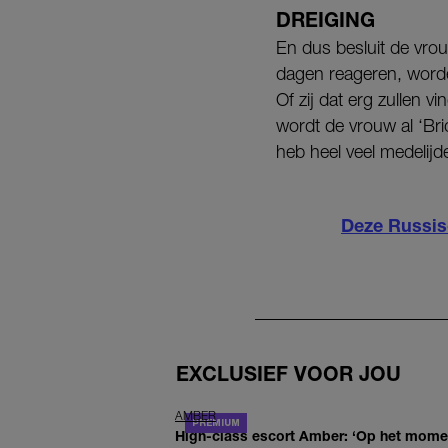
DREIGING
En dus besluit de vro
dagen reageren, worden
Of zij dat erg zullen 
wordt de vrouw al ‘Bri
heb heel veel medeli
Deze Russisc
EXCLUSIEF VOOR JOU
AMBER
High-class escort Amber: ‘Op het moment