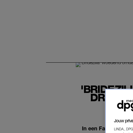
'BRIDEZI
DRIEDU
Jouw priva
In een Facebookpo
LINDA., DPG