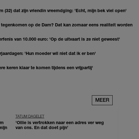
(32) dat zijn vriendin vreemdging: 'Echt, mijn bek viel open'
 tegenkomen op de Dam? Dat kan zomaar eens realiteit worden
erfenis van 10.000 euro: 'Op de uitvaart is ze niet geweest'
jaardagen: 'Hun moeder wil niet dat ik er ben'
re keren klaar te komen tijdens een vrijpartij'
MEER
TATUM DAGELET
om
'Ollie is vertrokken naar een adres ver weg
mijn
van ons. En dat doet pijn’