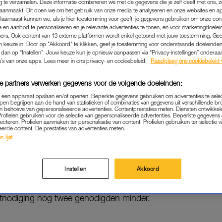
g te verzamelen. Deze informatie combineren we met de gegevens die je zelf deelt met ons, z
Die hebben namelijk geen drieduizend dollar over vo
aanmaakt. Dit doen we om het gebruik van onze media te analyseren en onze websites en a
Daarnaast kunnen we, als je hier toestemming voor geeft, je gegevens gebruiken om onze con
 en aanbod te personaliseren en je relevante advertenties te tonen, en voor marketingdoele
ers. Ook content van 13 externe platformen wordt enkel getoond met jouw toestemming. Ge
st zijn net zo verontwaardigd als haar eigen reactie.
gen keuze in. Door op "Akkoord" te klikken, geef je toestemming voor onderstaande doeleinden. 
k dan op “Instellen”. Jouw keuze kun je opnieuw aanpassen via “Privacy-instellingen” ondera
u’s van onze apps. Lees meer in ons privacy- en cookiebeleid.
Raadpleeg ons cookiebeleid 
e partners verwerken gegevens voor de volgende doeleinden:
 genodigden waren van plan een vlucht te boeken naar het
p een apparaat opslaan en/of openen. Beperkte gegevens gebruiken om advertenties te sele
e bruid maar moeilijk accepteren. ‘Oké, ik begrijp het, drie
pen begrijpen aan de hand van statistieken of combinaties van gegevens uit verschillende br
 behoeve van gepersonaliseerde advertenties. Contentprestaties meten. Diensten ontwikkel
g te zijn is te veel voor sommigen van jullie. Ik zou voor die
Profielen gebruiken voor de selectie van gepersonaliseerde advertenties. Beperkte gegeven
lecteren. Profielen aanmaken ter personalisatie van content. Profielen gebruiken ter selectie 
jft de vrouw – die anoniem is gelaten – sarcastisch.
eerde content. De prestaties van advertenties meten.
 lijst
Instellen
Akkoord
 maar haar feestwensen aan te passen. Dit wil niet zeggen 
werd dit keer de bestemming, kostenplaatje: tweeduizend d
tnodiging nog twee genodigden minder.