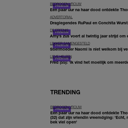
BEDROGEN VROUW
Een paar uur na haar dood ontdekte Thom 
ADVERTORIAL
Draglegendes RuPaul en Conchita Wurst
DE ERFENIS
Amy’s zus voert al twintig jaar strijd om 
LEKKER SAMENGESTELD
Stiefmoeder Naomi is niet welkom bij ver
LIEVE HELEEN
Fred (55): 'Ik vind het moeilijk om meerde
TRENDING
BEDROGEN VROUW
Een paar uur na haar dood ontdekte Th
(32) dat zijn vriendin vreemdging: 'Echt, 
bek viel open'