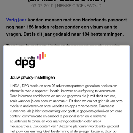
03-07-2019
|
NIENKE GROENEWOUD
Vorig jaar
konden mensen met een Nederlands paspoort
nog naar 186 landen reizen zonder een visum aan te
vragen. Dat is dit jaar gedaald naar 184 bestemmingen.
Toch kom je met een Nederlands paspoort een stuk verder
dan veel andere nationaliteiten.
ZONDER VISUM DE WERELD ROND
Jouw privacy-instellingen
De Henley Passport Index stelt elk jaar
een lijst
op. Er wordt
LINDA., DPG Media en onze
92
advertentiepartners gebruiken cookies om
gekeken hoeveel landen je kunt bereizen met een bepaald
informatie over je apparaat, locatie, browser en surfgedrag te verzamelen.
paspoort, zonder visumaanvraag. Net als vorig jaar staan
Deze informatie combineren we met de gegevens die je zelf deelt met ons,
zoals wanneer je een account aanmaakt. Dit doen we om het gebruik van onze
Aziatische landen bovenaan. Japan en Singapore zijn de
media te analyseren en onze websites en apps te verbeteren. Daarnaast
winnaars met 189 bestemmingen. Nederland is een plek
kunnen we, als je hier toestemming voor geeft, je gegevens gebruiken om onze
gezakt.
content, communicatie en aanbod te personaliseren en je relevante
advertenties te tonen, en voor marketingdoeleinden delen met 4
mediapartners. Ook content van 13 externe platformen wordt enkel getoond
Dit is de top 5:
met jouw toestemming. Geef toestemming of stel je eigen keuze in. Door op