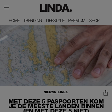
HOME
HOME
TRENDING
TRENDING
LIFESTYLE
LIFESTYLE
PREMIUM
PREMIUM
SHOP
SHOP
NIEUWS
|
LINDA.
MET DEZE 5 PASPOORTEN KOM
JE DE MEESTE LANDEN BINNEN
(EN MET DEZE 5 NIET)