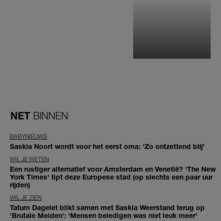
NET
BINNEN
BABYNIEUWS
Saskia Noort wordt voor het eerst oma: 'Zo ontzettend blij'
WIL JE WETEN
Een rustiger alternatief voor Amsterdam en Venetië? 'The New
York Times' tipt deze Europese stad (op slechts een paar uur
rijden)
WIL JE ZIEN
Tatum Dagelet blikt samen met Saskia Weerstand terug op
'Brutale Meiden': 'Mensen beledigen was niet leuk meer'