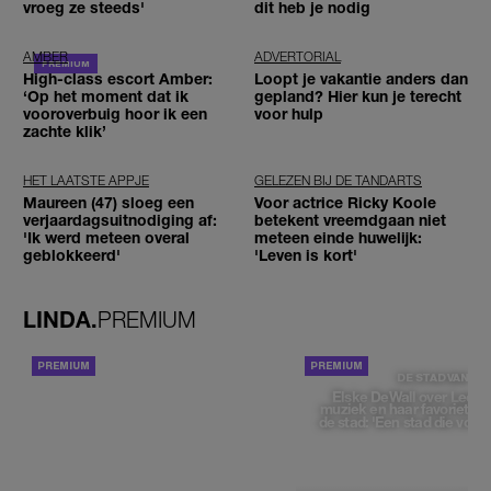
vroeg ze steeds'
dit heb je nodig
AMBER
ADVERTORIAL
High-class escort Amber:
Loopt je vakantie anders dan
‘Op het moment dat ik
gepland? Hier kun je terecht
vooroverbuig hoor ik een
voor hulp
zachte klik’
HET LAATSTE APPJE
GELEZEN BIJ DE TANDARTS
Maureen (47) sloeg een
Voor actrice Ricky Koole
verjaardagsuitnodiging af:
betekent vreemdgaan niet
'Ik werd meteen overal
meteen einde huwelijk:
geblokkeerd'
'Leven is kort'
LINDA.
PREMIUM
ACHTERGROND
DE STAD VAN
Elske DeWall over Leeu
muziek en haar favoriete p
de stad: 'Een stad die voelt 