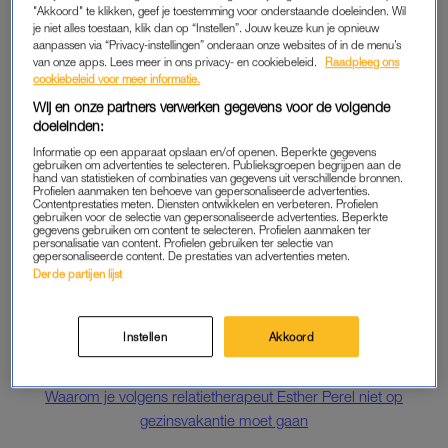
"Akkoord" te klikken, geef je toestemming voor onderstaande doeleinden. Wil
je niet alles toestaan, klik dan op “Instellen”. Jouw keuze kun je opnieuw
1. Japan en Singapore:
aanpassen via “Privacy-instellingen” onderaan onze websites of in de menu’s
189 landen
van onze apps. Lees meer in ons privacy- en cookiebeleid.
Raadpleeg ons
cookiebeleid voor meer informatie.
2. Finland, Duitsland en Zuid-Korea:
Wij en onze partners verwerken gegevens voor de volgende
187 landen
doeleinden:
Informatie op een apparaat opslaan en/of openen. Beperkte gegevens
gebruiken om advertenties te selecteren. Publieksgroepen begrijpen aan de
3. Denemarken, Italië en Luxemburg:
hand van statistieken of combinaties van gegevens uit verschillende bronnen.
186 landen
Profielen aanmaken ten behoeve van gepersonaliseerde advertenties.
Contentprestaties meten. Diensten ontwikkelen en verbeteren. Profielen
gebruiken voor de selectie van gepersonaliseerde advertenties. Beperkte
gegevens gebruiken om content te selecteren. Profielen aanmaken ter
4. Frankrijk, Spanje en Zweden:
personalisatie van content. Profielen gebruiken ter selectie van
gepersonaliseerde content. De prestaties van advertenties meten.
185 landen
Derde partijen lijst
5. Oostenrijk, Nederland, Portugal en Zwitserland:
184 landen
Instellen
Akkoord
Lees ook
Waarom je volgens relatietherapeut Esther Perel niet op
gezinsvakantie moet gaan