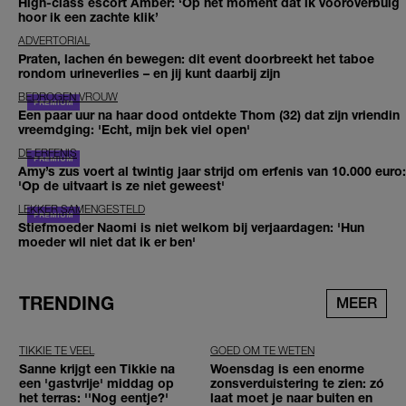
High-class escort Amber: ‘Op het moment dat ik vooroverbuig
hoor ik een zachte klik’
ADVERTORIAL
Praten, lachen én bewegen: dit event doorbreekt het taboe
rondom urineverlies – en jij kunt daarbij zijn
BEDROGEN VROUW
Een paar uur na haar dood ontdekte Thom (32) dat zijn vriendin
vreemdging: 'Echt, mijn bek viel open'
DE ERFENIS
Amy’s zus voert al twintig jaar strijd om erfenis van 10.000 euro:
'Op de uitvaart is ze niet geweest'
LEKKER SAMENGESTELD
Stiefmoeder Naomi is niet welkom bij verjaardagen: 'Hun
moeder wil niet dat ik er ben'
TRENDING
MEER
TIKKIE TE VEEL
GOED OM TE WETEN
Sanne krijgt een Tikkie na
Woensdag is een enorme
een 'gastvrije' middag op
zonsverduistering te zien: zó
het terras: ''Nog eentje?'
laat moet je naar buiten en