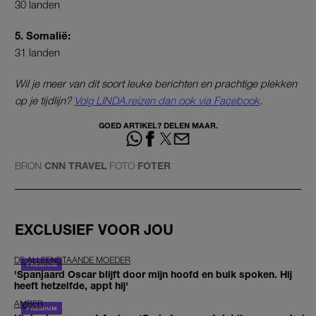
30 landen
5. Somalië:
31 landen
Wil je meer van dit soort leuke berichten en prachtige plekken
op je tijdlijn?
Volg LINDA.reizen dan ook via Facebook
.
GOED ARTIKEL? DELEN MAAR.
BRON
CNN TRAVEL
FOTO
FOTER
EXCLUSIEF VOOR JOU
DE ALLEENSTAANDE MOEDER
'Spanjaard Oscar blijft door mijn hoofd en buik spoken. Hij
heeft hetzelfde, appt hij'
AMBER