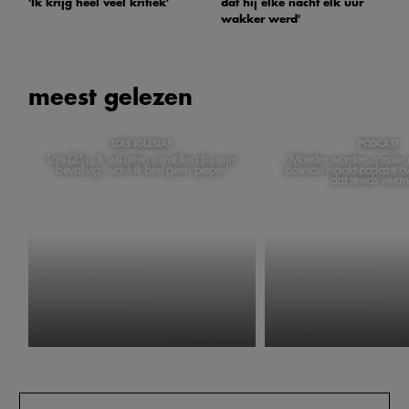
'Ik krijg heel veel kritiek'
dat hij elke nacht elk uur
wakker werd'
meest gelezen
LOÏS IGLESIAS
PODCAST
Loïs (25): 'Ik wil geen pijnstilling bij mijn
'Moeder worden zonder m
bevalling, want ik ben geen pieper'
Bosman maakt podcast ov
dat steeds veran