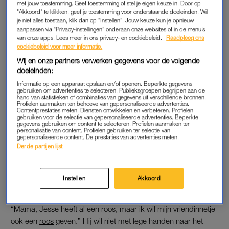
met jouw toestemming. Geef toestemming of stel je eigen keuze in. Door op
"Akkoord" te klikken, geef je toestemming voor onderstaande doeleinden. Wil
je niet alles toestaan, klik dan op “Instellen”. Jouw keuze kun je opnieuw
VALENTIJNSDAG
aanpassen via “Privacy-instellingen” onderaan onze websites of in de menu’s
van onze apps. Lees meer in ons privacy- en cookiebeleid.
Raadpleeg ons
Het is 13 februari als de zoons van Ilona, Senna (groep 4) en
cookiebeleid voor meer informatie.
Jesse uit groep 7 zich voorbereiden op de belangrijke dag
Wij en onze partners verwerken gegevens voor de volgende
morgen: Valentijnsdag. Beide jongens zijn op die leeftijd al
doeleinden:
voorzien van een vriendin. En met Valentijnsdag in het
Informatie op een apparaat opslaan en/of openen. Beperkte gegevens
vooruitzicht is een cadeau ook op zijn plaats.
gebruiken om advertenties te selecteren. Publieksgroepen begrijpen aan de
hand van statistieken of combinaties van gegevens uit verschillende bronnen.
Profielen aanmaken ten behoeve van gepersonaliseerde advertenties.
De oudste is dan 11 jaar en is van het plannen. Hij heeft het
Contentprestaties meten. Diensten ontwikkelen en verbeteren. Profielen
gebruiken voor de selectie van gepersonaliseerde advertenties. Beperkte
cadeau voor zijn vriendin dan al lang en breed geregeld,
gegevens gebruiken om content te selecteren. Profielen aanmaken ter
personalisatie van content. Profielen gebruiken ter selectie van
namelijk een roos en een knuffeltje. Maar de jongste van 8 jaar
gepersonaliseerde content. De prestaties van advertenties meten.
Derde partijen lijst
oud is er nog helemaal niet mee bezig. Op het laatste moment
komt het dus op
mama
aan.
Instellen
Akkoord
ROOS
“Mama, Jesse heeft al een roos, maar ik wil mijn vriendinnetje
ook een
roos
geven.” Hij wil niet met lege handen naar het