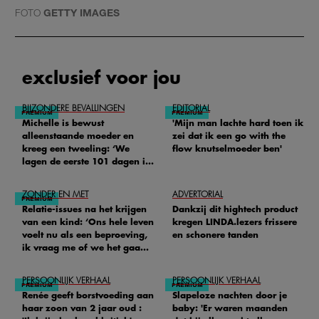
FOTO
GETTY IMAGES
exclusief voor jou
BIJZONDERE BEVALLINGEN
EDITORIAL
Michelle is bewust
'Mijn man lachte hard toen ik
alleenstaande moeder en
zei dat ik een go with the
kreeg een tweeling: ‘We
flow knutselmoeder ben'
lagen de eerste 101 dagen in
het ziekenhuis’
ZONDER EN MET
ADVERTORIAL
Relatie-issues na het krijgen
Dankzij dit hightech product
van een kind: ‘Ons hele leven
kregen LINDA.lezers frissere
voelt nu als een beproeving,
en schonere tanden
ik vraag me of we het gaan
redden'
PERSOONLIJK VERHAAL
PERSOONLIJK VERHAAL
Renée geeft borstvoeding aan
Slapeloze nachten door je
haar zoon van 2 jaar oud :
baby: 'Er waren maanden