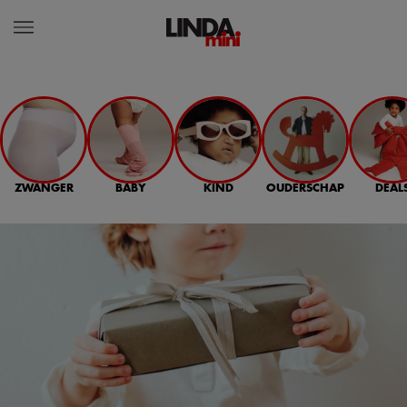
ZWANGER
BABY
KIND
OUDERSCHAP
DEAL