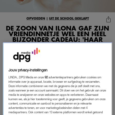
OPVOEDEN
|
UIT DE SCHOOL GEKLAPT
DE ZOON VAN ILONA GAF ZIJN
VRIENDINNETJE WEL EEN HEEL
BIJZONDER CADEAU: 'HAAR
OUDERS HEBBEN MIJ NOOIT
MEER AANGEKEKEN'
09-05-2026
|
DAPHNE KEISLAIR
Kinderen die met groen haar thuis komen, affaires,
Jouw privacy-instellingen
knutseltassen vol wc-rollen, haren vol luizen, friemelen
LINDA., DPG Media en onze
92
advertentiepartners gebruiken cookies om
of stiekem roken in het rokershok. Het schoolplein zit
informatie over je apparaat, locatie, browser en surfgedrag te verzamelen.
Deze informatie combineren we met de gegevens die je zelf deelt met ons,
vol gênante verhalen.
zoals wanneer je een account aanmaakt. Dit doen we om het gebruik van onze
media te analyseren en onze websites en apps te verbeteren. Daarnaast
In de rubriek ‘Uit de school geklapt’ spreken we deze keer
kunnen we, als je hier toestemming voor geeft, je gegevens gebruiken om onze
content, communicatie en aanbod te personaliseren en je relevante
met een moeder die het romantisch bedoelde
advertenties te tonen, en voor marketingdoeleinden delen met 4
valentijnscadeau voor haar zoon verknalde.
mediapartners. Ook content van 13 externe platformen wordt enkel getoond