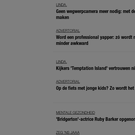
LINDA.
Geen wegwerpcamera meer nodig: met dez
maken
ADVERTORIAL
Word een professional yapper: zó wordt
minder awkward
LINDA.
Kijkers 'Temptation Island' vertrouwen n
ADVERTORIAL
Op de fiets met jonge kids? Zo wordt het
MENTALE GEZONDHEID
'Bridgerton'-actrice Ruby Barker opgen
ZEG 'NS JAAA