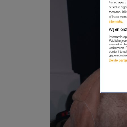
4 mediapartn
of stel je ei
toestaan, kli
of in de men
informatie.
Wij en onz
Informatie o
Publieksgroe
aanmaken ten
verbeteren. 
content te se
gepersonalis
Derde partijen