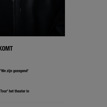
 KOMT
 'We zijn gezegend'
our' het theater in