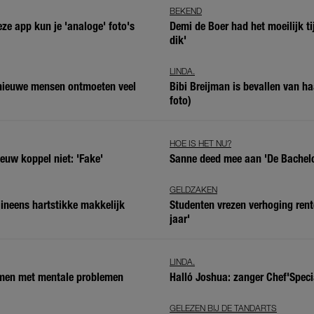
BEKEND
e app kun je 'analoge' foto's
Demi de Boer had het moeilijk t
dik'
LINDA.
 nieuwe mensen ontmoeten veel
Bibi Breijman is bevallen van ha
foto)
HOE IS HET NU?
ieuw koppel niet: 'Fake'
Sanne deed mee aan 'De Bachelor
GELDZAKEN
 ineens hartstikke makkelijk
Studenten vrezen verhoging rent
jaar'
LINDA.
omen met mentale problemen
Halló Joshua: zanger Chef'Speci
GELEZEN BIJ DE TANDARTS