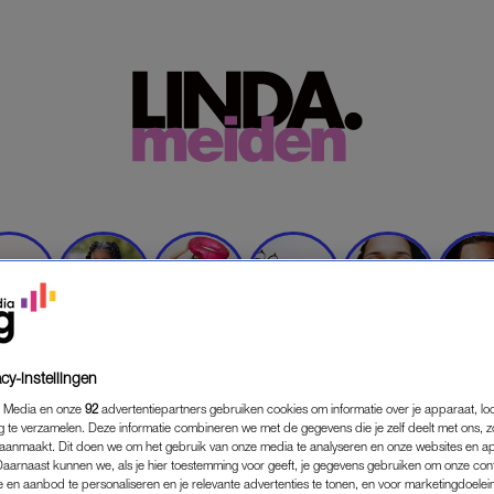
KS!!!
CELEBS
SHOP
DEALS
REAL LIFE
ETE
cy-instellingen
 Media en onze
92
advertentiepartners gebruiken cookies om informatie over je apparaat, lo
g te verzamelen. Deze informatie combineren we met de gegevens die je zelf deelt met ons, z
aanmaakt. Dit doen we om het gebruik van onze media te analyseren en onze websites en a
Daarnaast kunnen we, als je hier toestemming voor geeft, je gegevens gebruiken om onze con
 en aanbod te personaliseren en je relevante advertenties te tonen, en voor marketingdoele