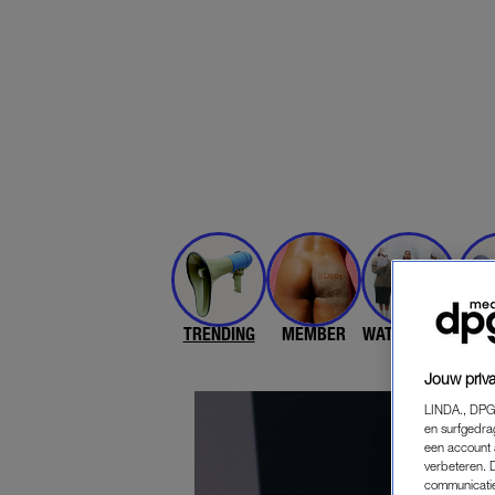
TRENDING
MEMBER
WAT DE FAQ?
SE
Jouw priva
LINDA., DPG
en surfgedra
een account 
verbeteren. 
communicatie