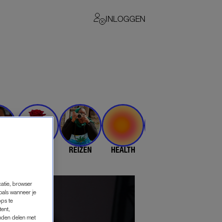
INLOGGEN
N
DATEN
REIZEN
HEALTH
$$$
💄 & 👗
catie, browser
oals wanneer je
pps te
tent,
inden delen met