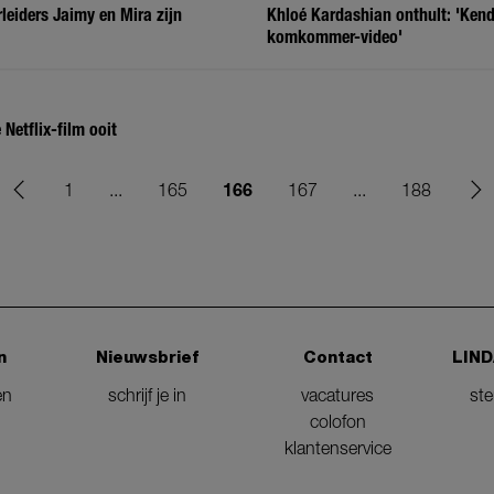
leiders Jaimy en Mira zijn
Khloé Kardashian onthult: 'Kendal
komkommer-video'
 Netflix-film ooit
166
1
...
165
167
...
188
n
Nieuwsbrief
Contact
LIND
en
schrijf je in
vacatures
st
colofon
klantenservice