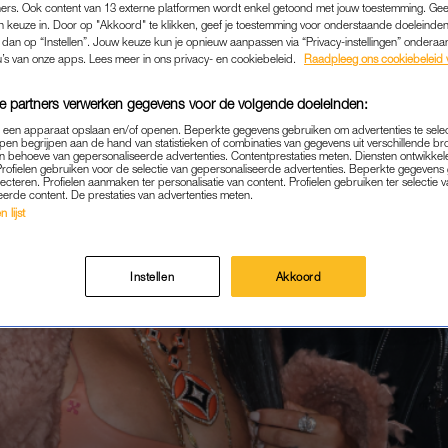
ers. Ook content van 13 externe platformen wordt enkel getoond met jouw toestemming. Ge
gen keuze in. Door op "Akkoord" te klikken, geef je toestemming voor onderstaande doeleinden. 
k dan op “Instellen”. Jouw keuze kun je opnieuw aanpassen via “Privacy-instellingen” ondera
u’s van onze apps. Lees meer in ons privacy- en cookiebeleid.
Raadpleeg ons cookiebeleid 
e partners verwerken gegevens voor de volgende doeleinden:
p een apparaat opslaan en/of openen. Beperkte gegevens gebruiken om advertenties te sele
pen begrijpen aan de hand van statistieken of combinaties van gegevens uit verschillende br
 behoeve van gepersonaliseerde advertenties. Contentprestaties meten. Diensten ontwikkel
Profielen gebruiken voor de selectie van gepersonaliseerde advertenties. Beperkte gegeven
lecteren. Profielen aanmaken ter personalisatie van content. Profielen gebruiken ter selectie 
eerde content. De prestaties van advertenties meten.
 lijst
Instellen
Akkoord