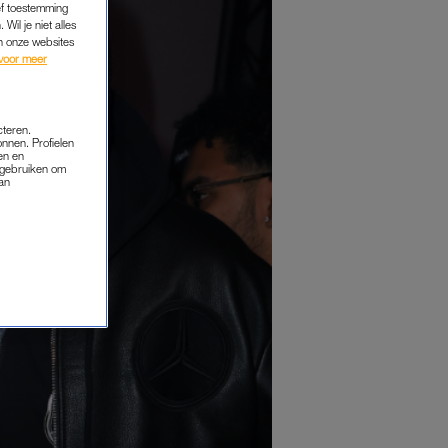
ef toestemming
Wil je niet alles
an onze websites
voor meer
cteren.
onnen. Profielen
en en
s gebruiken om
van