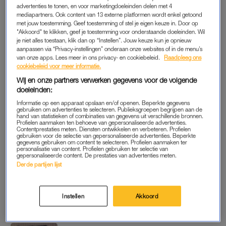
aanvulling op onze online dossiers.
advertenties te tonen, en voor marketingdoeleinden delen met 4
mediapartners. Ook content van 13 externe platformen wordt enkel getoond
Deze keer is Floor Dubbeling aangeschoven om het te
met jouw toestemming. Geef toestemming of stel je eigen keuze in. Door op
"Akkoord" te klikken, geef je toestemming voor onderstaande doeleinden. Wil
hebben over seksueel geweld en wat je kunt doen als dit je
je niet alles toestaan, klik dan op “Instellen”. Jouw keuze kun je opnieuw
overkomt. Gaby en Floor behandelen verschillende
aanpassen via “Privacy-instellingen” onderaan onze websites of in de menu’s
van onze apps. Lees meer in ons privacy- en cookiebeleid.
Raadpleeg ons
ingestuurde verhalen van lezers en geven advies over
cookiebeleid voor meer informatie.
vragen waar je zelf misschien niet bij iemand mee terecht
Wij en onze partners verwerken gegevens voor de volgende
kunt.
doeleinden:
Informatie op een apparaat opslaan en/of openen. Beperkte gegevens
gebruiken om advertenties te selecteren. Publieksgroepen begrijpen aan de
hand van statistieken of combinaties van gegevens uit verschillende bronnen.
Profielen aanmaken ten behoeve van gepersonaliseerde advertenties.
Contentprestaties meten. Diensten ontwikkelen en verbeteren. Profielen
gebruiken voor de selectie van gepersonaliseerde advertenties. Beperkte
gegevens gebruiken om content te selecteren. Profielen aanmaken ter
personalisatie van content. Profielen gebruiken ter selectie van
gepersonaliseerde content. De prestaties van advertenties meten.
Derde partijen lijst
Instellen
Akkoord