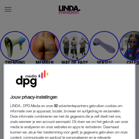
TRENDING
MEMBER
WAT DE FAQ?
SEKS!!!
CELE
Jouw privacy-instellingen
LINDA., DPG Media en onze
92
advertentiepartners gebruiken cookies om
informatie over je apparaat, locatie, browser en surfgedrag te verzamelen.
Deze informatie combineren we met de gegevens die je zelf deelt met ons,
zoals wanneer je een account aanmaakt. Dit doen we om het gebruik van onze
In Hey Expert gaat LINDA.meiden redacteur Gaby in
media te analyseren en onze websites en apps te verbeteren. Daarnaast
gesprek met experts vanuit verschillende vakgebieden, als
kunnen we, als je hier toestemming voor geeft, je gegevens gebruiken om onze
content, communicatie en aanbod te personaliseren en je relevante