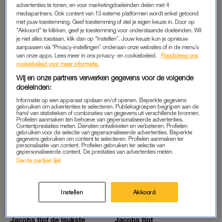
MOOISTE TAFELKLEDEN VOOR EEN
advertenties te tonen, en voor marketingdoeleinden delen met 4
GEZELLIG GEZINSHUIS
mediapartners. Ook content van 13 externe platformen wordt enkel getoond
met jouw toestemming. Geef toestemming of stel je eigen keuze in. Door op
"Akkoord" te klikken, geef je toestemming voor onderstaande doeleinden. Wil
je niet alles toestaan, klik dan op “Instellen”. Jouw keuze kun je opnieuw
WORD JE BLIJ VAN
WOONSPUL
aanpassen via “Privacy-instellingen” onderaan onze websites of in de menu’s
Volgens interieurstylist Elisah
Stylingtip van Elisah Jacobs:
van onze apps. Lees meer in ons privacy- en cookiebeleid.
Raadpleeg ons
Jacobs zijn dít zijn de mooiste
deze kleden wil je hebben
cookiebeleid voor meer informatie.
buitenkussens die tegen een
voor binnen en buiten
stootje kunnen
Wij en onze partners verwerken gegevens voor de volgende
doeleinden:
VOOR THUIS
WOONSPUL
Informatie op een apparaat opslaan en/of openen. Beperkte gegevens
gebruiken om advertenties te selecteren. Publieksgroepen begrijpen aan de
De leukste parasols volgens
Dit is het leukste strand- en
hand van statistieken of combinaties van gegevens uit verschillende bronnen.
Elisah Jacobs: voor het
waterspeelgoed volgens
Profielen aanmaken ten behoeve van gepersonaliseerde advertenties.
strand én je mini
Elisah Jacobs
Contentprestaties meten. Diensten ontwikkelen en verbeteren. Profielen
gebruiken voor de selectie van gepersonaliseerde advertenties. Beperkte
gegevens gebruiken om content te selecteren. Profielen aanmaken ter
personalisatie van content. Profielen gebruiken ter selectie van
VOOR THUIS
WOONSPUL
gepersonaliseerde content. De prestaties van advertenties meten.
Elisah Jacobs tipt het
Stijlvol buitenleven mét
Derde partijen lijst
leukste buitenspeelgoed
kinderen: Elisah Jacobs
voor deze zomer:
deelt haar favoriete
'Verrassend mooi in je
kidsproof tuinmeubilair
interieurproof tuin'
Instellen
Akkoord
KNAP SPUL
KNAP SPUL
Interieurexpert Elisah
Interieurexpert Elisah
Jacobs tipt de leukste
Jacobs tipt