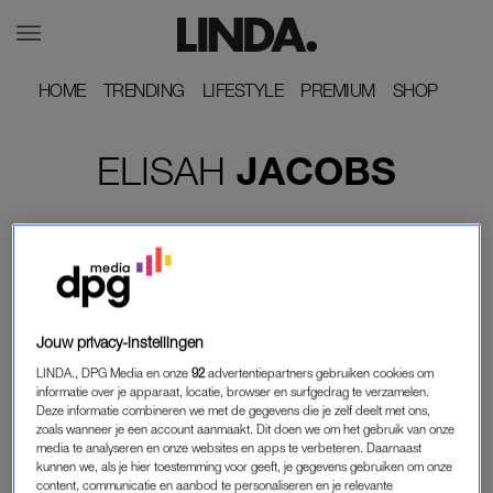
HOME
HOME
TRENDING
TRENDING
LIFESTYLE
LIFESTYLE
PREMIUM
PREMIUM
SHOP
SHOP
ELISAH
JACOBS
Jouw privacy-instellingen
LINDA., DPG Media en onze
92
advertentiepartners gebruiken cookies om
informatie over je apparaat, locatie, browser en surfgedrag te verzamelen.
Deze informatie combineren we met de gegevens die je zelf deelt met ons,
zoals wanneer je een account aanmaakt. Dit doen we om het gebruik van onze
media te analyseren en onze websites en apps te verbeteren. Daarnaast
WIL JE WETEN
kunnen we, als je hier toestemming voor geeft, je gegevens gebruiken om onze
INTERIEURSTYLIST ELISAH JACOBS TIPT DE
content, communicatie en aanbod te personaliseren en je relevante