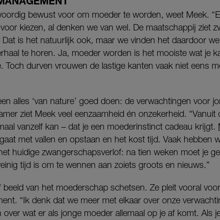
MANAGEMENT
nwoordig bewust voor om moeder te worden, weet Meek. “
 voor kiezen, al denken we van wel. De maatschappij ziet 
 Dat is het natuurlijk ook, maar we vinden het daardoor we
erhaal te horen. Ja, moeder worden is het mooiste wat je
e. Toch durven vrouwen de lastige kanten vaak niet eens m
en alles ‘van nature’ goed doen: de verwachtingen voor j
amer ziet Meek veel eenzaamheid én onzekerheid. “Vanuit
emaal vanzelf kan – dat je een moederinstinct cadeau krijgt.
 gaat met vallen en opstaan en het kost tijd. Vaak hebben w
 het huidige zwangerschapsverlof: na tien weken moet je 
 weinig tijd is om te wennen aan zoiets groots en nieuws.”
f beeld van het moederschap schetsen. Ze pleit vooral voor
nt. “Ik denk dat we meer met elkaar over onze verwacht
n over wat er als jonge moeder allemaal op je af komt. Als 