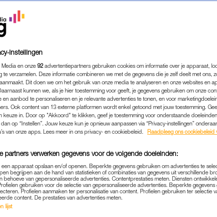
cy-instellingen
 Media en onze
92
advertentiepartners gebruiken cookies om informatie over je apparaat, lo
g te verzamelen. Deze informatie combineren we met de gegevens die je zelf deelt met ons, z
aanmaakt. Dit doen we om het gebruik van onze media te analyseren en onze websites en a
Daarnaast kunnen we, als je hier toestemming voor geeft, je gegevens gebruiken om onze con
 en aanbod te personaliseren en je relevante advertenties te tonen, en voor marketingdoele
ers. Ook content van 13 externe platformen wordt enkel getoond met jouw toestemming. Ge
gen keuze in. Door op "Akkoord" te klikken, geef je toestemming voor onderstaande doeleinden. 
k dan op “Instellen”. Jouw keuze kun je opnieuw aanpassen via “Privacy-instellingen” ondera
u’s van onze apps. Lees meer in ons privacy- en cookiebeleid.
Raadpleeg ons cookiebeleid 
e partners verwerken gegevens voor de volgende doeleinden:
p een apparaat opslaan en/of openen. Beperkte gegevens gebruiken om advertenties te sele
pen begrijpen aan de hand van statistieken of combinaties van gegevens uit verschillende br
 behoeve van gepersonaliseerde advertenties. Contentprestaties meten. Diensten ontwikkel
Profielen gebruiken voor de selectie van gepersonaliseerde advertenties. Beperkte gegeven
lecteren. Profielen aanmaken ter personalisatie van content. Profielen gebruiken ter selectie 
OUDERSCHAP
|
INTERVIEW
eerde content. De prestaties van advertenties meten.
 lijst