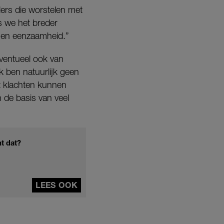
ers die worstelen met
ls we het breder
e en eenzaamheid.”
eventueel ook van
k ben natuurlijk geen
t klachten kunnen
n de basis van veel
t dat?
LEES OOK