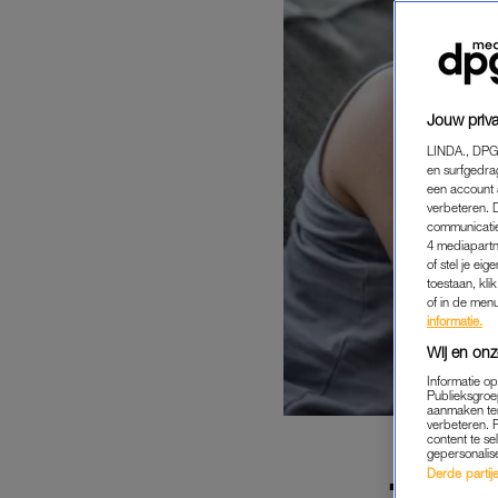
Jouw priva
LINDA., DPG
en surfgedra
een account 
verbeteren. 
communicatie
4 mediapartn
of stel je ei
toestaan, kli
of in de men
informatie.
Wij en onz
Informatie o
Publieksgroe
aanmaken ten
verbeteren. 
content te se
gepersonalis
Derde partijen