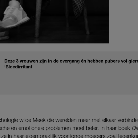
Deze 3 vrouwen zijn in de overgang én hebben pubers vol gie
'Bloedirritant'
chologie wilde Meek die werelden meer met elkaar verbinden
sche en emotionele problemen moet beter. In haar boek
De
t ze in haar eigen praktijk voor jonge moeders zoal tegenk