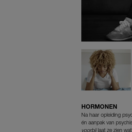
HORMONEN
Na haar opleiding psy
én aanpak van psychi
voorbij
laat ze zien wa