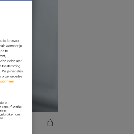
catie, browser
oals wanneer je
pps te
tent,
inden delen met
ef toestemming
Wil je niet alles
an onze websites
voor meer
cteren.
onnen. Profielen
en en
s gebruiken om
van