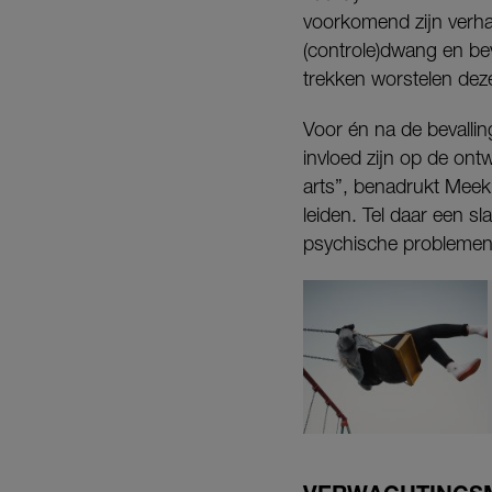
voorkomend zijn verha
(controle)dwang en bev
trekken worstelen dez
Voor én na de bevalli
invloed zijn op de ont
arts”, benadrukt Mee
leiden. Tel daar een s
psychische problemen