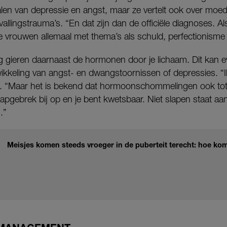
len van depressie en angst, maar ze vertelt ook over moed
allingstrauma’s. “En dat zijn dan de officiële diagnoses. A
e vrouwen allemaal met thema’s als schuld, perfectionism
ng gieren daarnaast de hormonen door je lichaam. Dit kan 
wikkeling van angst- en dwangstoornissen of depressies. “I
k. “Maar het is bekend dat hormoonschommelingen ook to
laapgebrek bij op en je bent kwetsbaar. Niet slapen staat aa
.”
Meisjes komen steeds vroeger in de puberteit terecht: hoe kom