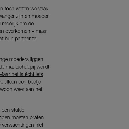
En tóch weten we vaak
zwanger zijn en moeder
l moeilijk om de
 kan overkomen – maar
et hun partner te
onge moeders liggen
 de maatschappij wordt
Maar het is écht iets
e alleen een beetje
gewoon weer aan het
 een stukje
ingen moeten praten
je verwachtingen niet