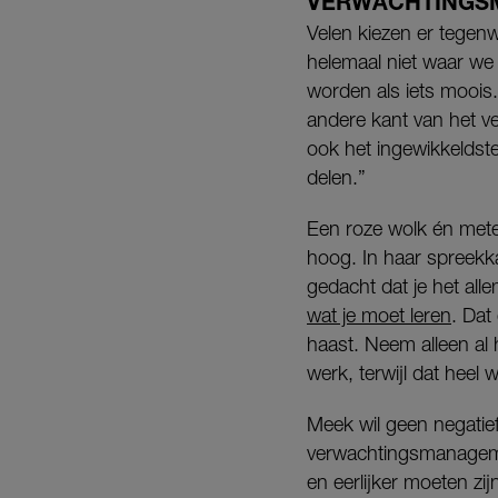
VERWACHTINGS
Velen kiezen er tege
helemaal niet waar we
worden als iets moois.
andere kant van het v
ook het ingewikkeldst
delen.”
Een roze wolk én mete
hoog. In haar spreekk
gedacht dat je het all
wat je moet leren
. Dat
haast. Neem alleen al
werk, terwijl dat heel
Meek wil geen negatie
verwachtingsmanageme
en eerlijker moeten zij