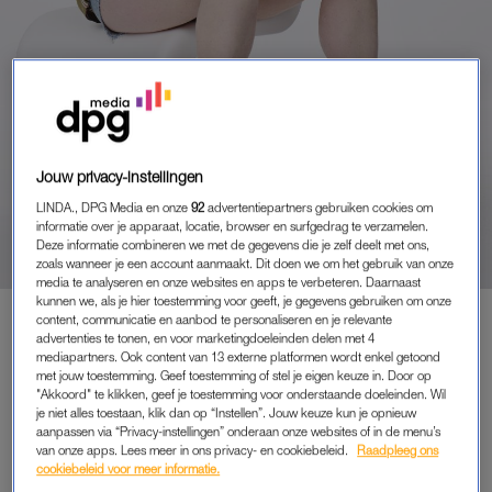
Jouw privacy-instellingen
PORTRETTEN
‘VISAGISTEN ZIJN LYRISCH
LINDA., DPG Media en onze
92
advertentiepartners gebruiken cookies om
OVER MIJN WITTE WIMPERS,
informatie over je apparaat, locatie, browser en surfgedrag te verzamelen.
WITTE WENKBRAUWEN EN
Deze informatie combineren we met de gegevens die je zelf deelt met ons,
zoals wanneer je een account aanmaakt. Dit doen we om het gebruik van onze
LICHTE TEINT’
media te analyseren en onze websites en apps te verbeteren. Daarnaast
kunnen we, als je hier toestemming voor geeft, je gegevens gebruiken om onze
content, communicatie en aanbod te personaliseren en je relevante
advertenties te tonen, en voor marketingdoeleinden delen met 4
mediapartners. Ook content van 13 externe platformen wordt enkel getoond
PREMIUM
met jouw toestemming. Geef toestemming of stel je eigen keuze in. Door op
"Akkoord" te klikken, geef je toestemming voor onderstaande doeleinden. Wil
LEES VERDER MET
je niet alles toestaan, klik dan op “Instellen”. Jouw keuze kun je opnieuw
aanpassen via “Privacy-instellingen” onderaan onze websites of in de menu’s
PREMIUM
van onze apps. Lees meer in ons privacy- en cookiebeleid.
Raadpleeg ons
cookiebeleid voor meer informatie.