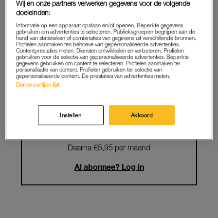
Wij en onze partners verwerken gegevens voor de volgende
Krijg onbeperkt toegang tot alle
doeleinden:
artikelen
Informatie op een apparaat opslaan en/of openen. Beperkte gegevens
gebruiken om advertenties te selecteren. Publieksgroepen begrijpen aan de
hand van statistieken of combinaties van gegevens uit verschillende bronnen.
Lees LINDA.magazine online
Profielen aanmaken ten behoeve van gepersonaliseerde advertenties.
Contentprestaties meten. Diensten ontwikkelen en verbeteren. Profielen
gebruiken voor de selectie van gepersonaliseerde advertenties. Beperkte
Geniet van te gekke winacties en
gegevens gebruiken om content te selecteren. Profielen aanmaken ter
personalisatie van content. Profielen gebruiken ter selectie van
lekkere puzzels
gepersonaliseerde content. De prestaties van advertenties meten.
Derde partijen lijst
Maandelijks opzegbaar
Instellen
Akkoord
START GRATIS MAAND
Daarna €5,95 per maand
Al abonnee? Log in