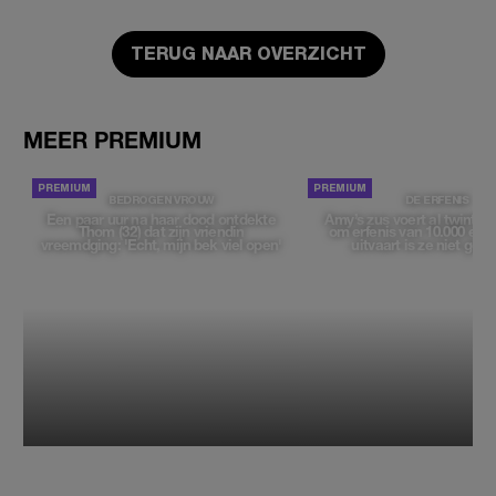
TERUG NAAR OVERZICHT
MEER PREMIUM
BEDROGEN VROUW
DE ERFENIS
Een paar uur na haar dood ontdekte
Amy’s zus voert al twintig ja
Thom (32) dat zijn vriendin
om erfenis van 10.000 euro
vreemdging: 'Echt, mijn bek viel open'
uitvaart is ze niet gew