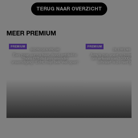
TERUG NAAR OVERZICHT
MEER PREMIUM
BEDROGEN VROUW
DE ERFENIS
Een paar uur na haar dood ontdekte
Amy’s zus voert al twintig ja
Thom (32) dat zijn vriendin
om erfenis van 10.000 euro
vreemdging: 'Echt, mijn bek viel open'
uitvaart is ze niet gew