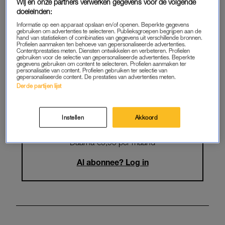
Krijg onbeperkt toegang tot alle
Wij en onze partners verwerken gegevens voor de volgende
doeleinden:
artikelen
Informatie op een apparaat opslaan en/of openen. Beperkte gegevens
gebruiken om advertenties te selecteren. Publieksgroepen begrijpen aan de
Lees LINDA.magazine online
hand van statistieken of combinaties van gegevens uit verschillende bronnen.
Profielen aanmaken ten behoeve van gepersonaliseerde advertenties.
Contentprestaties meten. Diensten ontwikkelen en verbeteren. Profielen
Geniet van te gekke winacties en
gebruiken voor de selectie van gepersonaliseerde advertenties. Beperkte
gegevens gebruiken om content te selecteren. Profielen aanmaken ter
lekkere puzzels
personalisatie van content. Profielen gebruiken ter selectie van
gepersonaliseerde content. De prestaties van advertenties meten.
Maandelijks opzegbaar
Derde partijen lijst
Instellen
Akkoord
START GRATIS MAAND
Daarna €5,95 per maand
Al abonnee? Log in