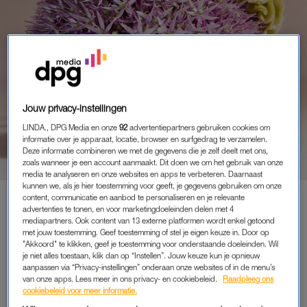
Jouw privacy-instellingen
FUNFACTS
LINDA., DPG Media en onze
92
advertentiepartners gebruiken cookies om
THEATER, EXPOSITIES EN
informatie over je apparaat, locatie, browser en surfgedrag te verzamelen.
HEBBEDINGEN
Deze informatie combineren we met de gegevens die je zelf deelt met ons,
zoals wanneer je een account aanmaakt. Dit doen we om het gebruik van onze
media te analyseren en onze websites en apps te verbeteren. Daarnaast
kunnen we, als je hier toestemming voor geeft, je gegevens gebruiken om onze
content, communicatie en aanbod te personaliseren en je relevante
advertenties te tonen, en voor marketingdoeleinden delen met 4
PREMIUM
mediapartners. Ook content van 13 externe platformen wordt enkel getoond
met jouw toestemming. Geef toestemming of stel je eigen keuze in. Door op
LEES VERDER MET
"Akkoord" te klikken, geef je toestemming voor onderstaande doeleinden. Wil
je niet alles toestaan, klik dan op “Instellen”. Jouw keuze kun je opnieuw
PREMIUM
aanpassen via “Privacy-instellingen” onderaan onze websites of in de menu’s
van onze apps. Lees meer in ons privacy- en cookiebeleid.
Raadpleeg ons
cookiebeleid voor meer informatie.