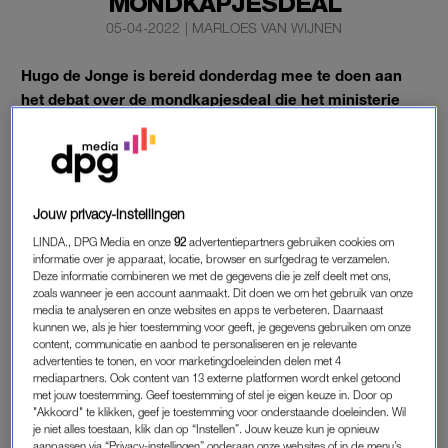
MONDKAPJESDEAL
05-04-2022
|
MARLOES VAN WIJNEN
Hugo de Jonge is bereid donderdag mee te doen aan
het debat over de mondkapjesdeal die het ministerie
van Volksgezondheid sloot met Sywert van Lienden. Dat
meldt de minister op Twitter.
De Jonge (inmiddels minister van Volkshuisvesting) stelt dat
het ‘staatsrechtelijk ongebruikelijk is’ om aan het debat mee te
Jouw privacy-instellingen
doen, aangezien hij geen minister van Volksgezondheid meer
LINDA., DPG Media en onze
92
advertentiepartners gebruiken cookies om
is.
informatie over je apparaat, locatie, browser en surfgedrag te verzamelen.
Deze informatie combineren we met de gegevens die je zelf deelt met ons,
zoals wanneer je een account aanmaakt. Dit doen we om het gebruik van onze
Maar hij ‘hecht er aan om de vragen die zijn opgekomen zelf
media te analyseren en onze websites en apps te verbeteren. Daarnaast
te beantwoorden en de context te kunnen toelichten’, zo
kunnen we, als je hier toestemming voor geeft, je gegevens gebruiken om onze
content, communicatie en aanbod te personaliseren en je relevante
schrijft hij.
advertenties te tonen, en voor marketingdoeleinden delen met 4
mediapartners. Ook content van 13 externe platformen wordt enkel getoond
Tekst gaat verder onder de tweet.
met jouw toestemming. Geef toestemming of stel je eigen keuze in. Door op
"Akkoord" te klikken, geef je toestemming voor onderstaande doeleinden. Wil
je niet alles toestaan, klik dan op “Instellen”. Jouw keuze kun je opnieuw
aanpassen via “Privacy-instellingen” onderaan onze websites of in de menu’s