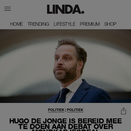
HOME
HOME
TRENDING
TRENDING
LIFESTYLE
LIFESTYLE
PREMIUM
PREMIUM
SHOP
SHOP
POLITIEK
|
POLITIEK
HUGO DE JONGE IS BEREID MEE
TE DOEN AAN DEBAT OVER