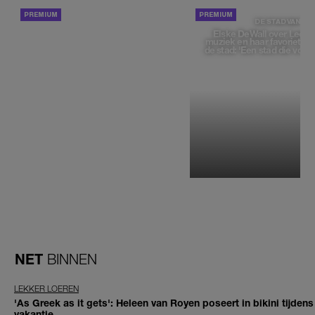
ACHTERGROND
DE STAD VAN
Elske DeWall over Leeu
muziek en haar favoriete p
de stad: 'Een stad die voelt 
NET
BINNEN
LEKKER LOEREN
'As Greek as it gets': Heleen van Royen poseert in bikini tijdens
vakantie