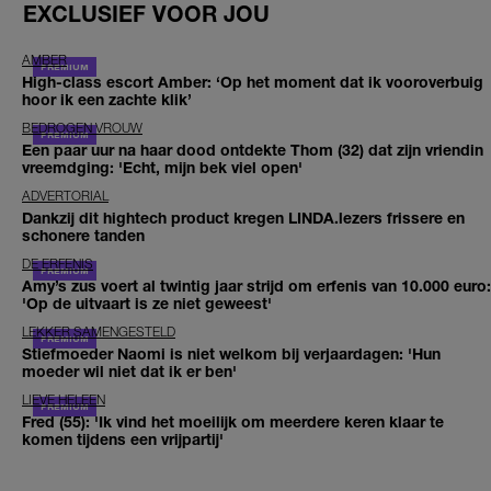
EXCLUSIEF VOOR JOU
AMBER
High-class escort Amber: ‘Op het moment dat ik vooroverbuig
hoor ik een zachte klik’
BEDROGEN VROUW
Een paar uur na haar dood ontdekte Thom (32) dat zijn vriendin
vreemdging: 'Echt, mijn bek viel open'
ADVERTORIAL
Dankzij dit hightech product kregen LINDA.lezers frissere en
schonere tanden
DE ERFENIS
Amy’s zus voert al twintig jaar strijd om erfenis van 10.000 euro:
'Op de uitvaart is ze niet geweest'
LEKKER SAMENGESTELD
Stiefmoeder Naomi is niet welkom bij verjaardagen: 'Hun
moeder wil niet dat ik er ben'
LIEVE HELEEN
Fred (55): 'Ik vind het moeilijk om meerdere keren klaar te
komen tijdens een vrijpartij'