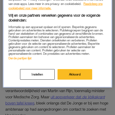
Zojuist heb ik de Kamervoorzitter laten
van onze apps. Lees meer in ons privacy- en cookiebeleid.
Raadpleeg ons
cookiebeleid voor meer informatie.
weten dat ik graag bereid ben om deel te
nemen aan het debat van donderdag.
Wij en onze partners verwerken gegevens voor de volgende
doeleinden:
Hoewel dat staatsrechtelijk ongebruikelijk is,
hecht ik er aan om de vragen die zijn
Informatie op een apparaat opslaan en/of openen. Beperkte gegevens
gebruiken om advertenties te selecteren. Publieksgroepen begrijpen aan de
opgekomen zelf te beantwoorden en de
hand van statistieken of combinaties van gegevens uit verschillende bronnen.
Profielen aanmaken ten behoeve van gepersonaliseerde advertenties.
context te kunnen toelichten.
Contentprestaties meten. Diensten ontwikkelen en verbeteren. Profielen
gebruiken voor de selectie van gepersonaliseerde advertenties. Beperkte
gegevens gebruiken om content te selecteren. Profielen aanmaken ter
— Hugo de Jonge (@hugodejonge)
April 5, 2022
personalisatie van content. Profielen gebruiken ter selectie van
gepersonaliseerde content. De prestaties van advertenties meten.
Derde partijen lijst
Instellen
Akkoord
DEBAT MONDKAPJESDEAL
De deal was in de vorige kabinetsperiode de
verantwoordelijkheid van Martin van Rijn, toenmalig minister
voor Medische Zorg. Maar
uit appverkeer dat
de Volkskrant
boven tafel kreeg
, bleek onlangs dat De Jonge er bij een hoge
ambtenaar op had aangedrongen om contact te zoeken met