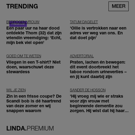
TRENDING
MEER
BEDROGEN VROUW
TATUM DAGELET
Een paar uur na haar dood
'Ollie is vertrokken naar een
ontdekte Thom (32) dat zijn
adres ver weg van ons. En
vriendin vreemdging: 'Echt,
dat doet pijn’
mijn bek viel open'
GOED OM TE WETEN
ADVERTORIAL
Vliegen in een T-shirt? Niet
Praten, lachen én bewegen:
doen, waarschuwt deze
dit event doorbreekt het
stewardess
taboe rondom urineverlies –
en jij kunt daarbij zijn
WIL JE ZIEN
SANDER DE HOSSON
Zin in een frisse coupe? De
'Hij vroeg mij wie er straks
Scandi bob is dé haartrend
voor zijn vrouw met
van deze zomer en wij
beginnende dementie zou
snappen waarom
zorgen. Hij wist dat hij haar
zou moeten loslaten'
LINDA.
PREMIUM