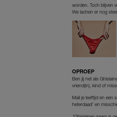
worden. Toch blijven 
We lachen er nog ste
OPROEP
Ben jij net als Ghislai
vriend(in), kind of mi
Mail je leeftijd en ee
heterdaad’ en misschi
*Ghislaines naam is ge