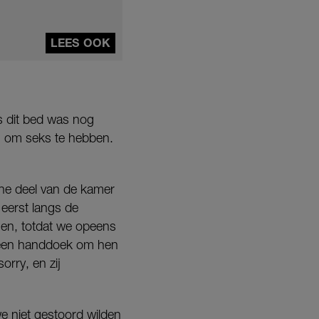
LEES OOK
s dit bed was nog
en om seks te hebben.
e deel van de kamer
 eerst langs de
en, totdat we opeens
 een handdoek om hen
rry, en zij
e niet gestoord wilden