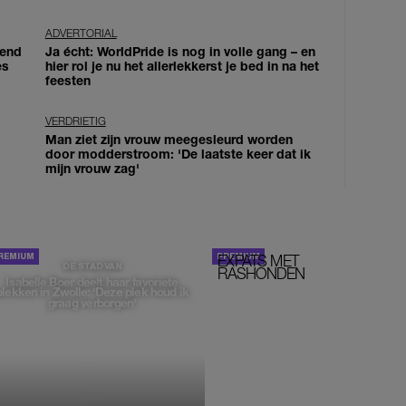
ADVERTORIAL
iend
Ja écht: WorldPride is nog in volle gang – en
es
hier rol je nu het allerlekkerst je bed in na het
feesten
VERDRIETIG
Man ziet zijn vrouw meegesleurd worden
door modderstroom: 'De laatste keer dat ik
mijn vrouw zag'
EXPATS MET
STOM!
DE STAD VAN
RASHONDEN
Isabelle Boer deelt haar favoriete
plekken in Zwolle: 'Deze plek houd ik
graag verborgen'