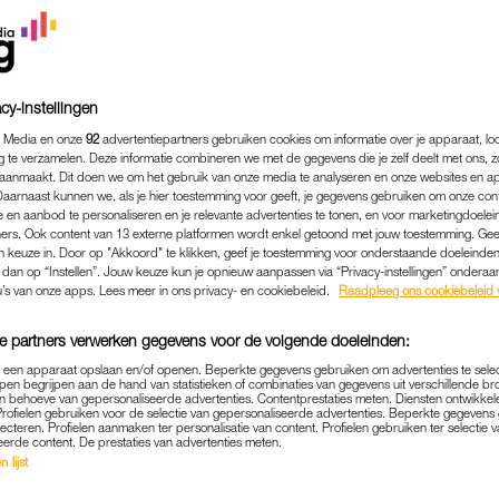
cy-instellingen
 Media en onze
92
advertentiepartners gebruiken cookies om informatie over je apparaat, lo
g te verzamelen. Deze informatie combineren we met de gegevens die je zelf deelt met ons, z
aanmaakt. Dit doen we om het gebruik van onze media te analyseren en onze websites en a
Daarnaast kunnen we, als je hier toestemming voor geeft, je gegevens gebruiken om onze con
 en aanbod te personaliseren en je relevante advertenties te tonen, en voor marketingdoele
ers. Ook content van 13 externe platformen wordt enkel getoond met jouw toestemming. Ge
gen keuze in. Door op "Akkoord" te klikken, geef je toestemming voor onderstaande doeleinden. 
SEX & RELATIES
|
OP HETERDAAD
k dan op “Instellen”. Jouw keuze kun je opnieuw aanpassen via “Privacy-instellingen” ondera
u’s van onze apps. Lees meer in ons privacy- en cookiebeleid.
Raadpleeg ons cookiebeleid 
SLAINE WERD BETRAPT 
ONMAKER VAN HOTEL: 'ZE 
e partners verwerken gegevens voor de volgende doeleinden:
BADKAMER GAAN BOENEN
p een apparaat opslaan en/of openen. Beperkte gegevens gebruiken om advertenties te sele
pen begrijpen aan de hand van statistieken of combinaties van gegevens uit verschillende br
 behoeve van gepersonaliseerde advertenties. Contentprestaties meten. Diensten ontwikkel
19-06-2025
|
NIVINE DE JONG
Profielen gebruiken voor de selectie van gepersonaliseerde advertenties. Beperkte gegeven
lecteren. Profielen aanmaken ter personalisatie van content. Profielen gebruiken ter selectie 
eerde content. De prestaties van advertenties meten.
et gaan, kijkt plots de glazenwasser door het raam. 
 lijst
. Of nog zoiets: je wordt betrapt door de schoonmake