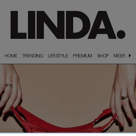
HOME
HOME
TRENDING
TRENDING
LIFESTYLE
LIFESTYLE
PREMIUM
PREMIUM
SHOP
SHOP
MEER
MEER