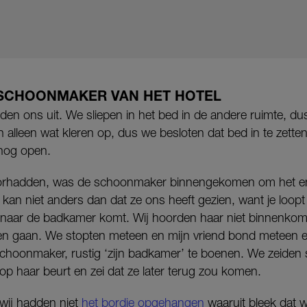
SCHOONMAKER VAN HET HOTEL
en ons uit. We sliepen in het bed in de andere ruimte, du
 alleen wat kleren op, dus we besloten dat bed in te zett
nog open.
orhadden, was de schoonmaker binnengekomen om het en
an niet anders dan dat ze ons heeft gezien, want je loopt
 naar de badkamer komt. Wij hoorden haar niet binnenkom
n gaan. We stopten meteen en mijn vriend bond meteen
choonmaker, rustig ‘zijn badkamer’ te boenen. We zeiden so
op haar beurt en zei dat ze later terug zou komen.
wij hadden niet
het bordje opgehangen
waaruit bleek dat w