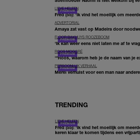
Stiefmoeder Naomi is niet welkom bij ver
LIEVE HELEEN
Fred (55): 'Ik vind het moeilijk om meerde
ADVERTORIAL
Amaya zat vast op Madeira door noodwee
FLOOR BAKHUYS ROOZEBOOM
'Ik kan weer eens niet laten me af te vr
ROOS MOGGRÉ
'"Roos, waarom heb je de naam van je ex 
PERSOONLIJK VERHAAL
Merel verhuist voor een man naar andere 
TRENDING
LIEVE HELEEN
Fred (55): 'Ik vind het moeilijk om meerd
keren klaar te komen tijdens een vrijparti