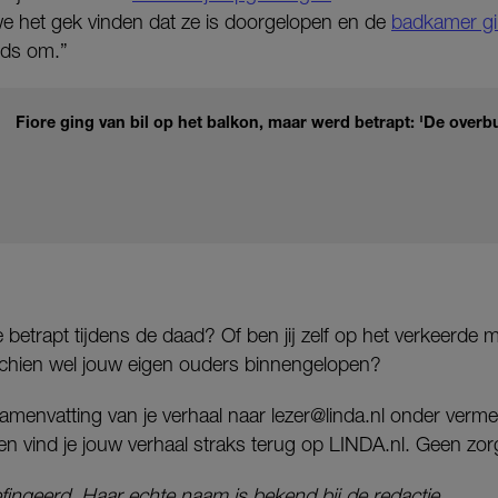
we het gek vinden dat ze is doorgelopen en de
badkamer gi
eds om.”
Fiore ging van bil op het balkon, maar werd betrapt: 'De over
ne betrapt tijdens de daad? Of ben jij zelf op het verkeerde
sschien wel jouw eigen ouders binnengelopen?
n samenvatting van je verhaal naar lezer@linda.nl onder verm
en vind je jouw verhaal straks terug op LINDA.nl. Geen zor
fingeerd. Haar echte naam is bekend bij de redactie.