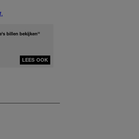
f.
s billen bekijken''
LEES OOK