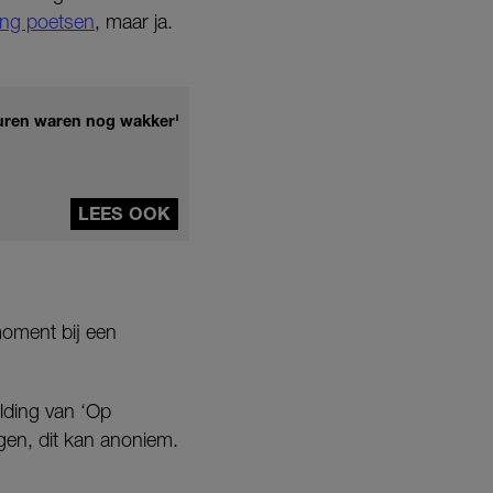
ng poetsen
, maar ja.
buren waren nog wakker'
LEES OOK
 moment bij een
elding van ‘Op
gen, dit kan anoniem.