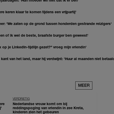
jaardagen: 'Hun moeder wil niet dat ik er ben'
re keren klaar te komen tijdens een vrijpartij'
r: 'We zaten op de grond tussen honderden gestrande reizigers'
agen of ik wel de beste, braafste burger ben geweest'
op je LinkedIn-tijdlijn gezet?" vroeg mijn vriendin'
kant van het land, maar hij verdwijnt: 'Huur al maanden niet betaal
MEER
VERDRIETIG
ere
Nederlandse vrouw komt om bij
j'
reddingspoging van vriendin in zee Kreta,
kinderen zien het gebeuren