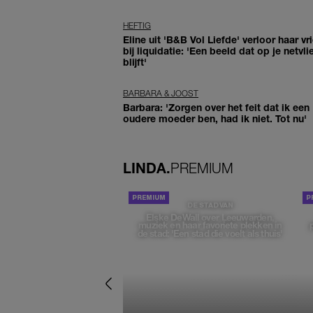
HEFTIG
Eline uit 'B&B Vol Liefde' verloor haar vr
bij liquidatie: 'Een beeld dat op je netvli
blijft'
BARBARA & JOOST
Barbara: 'Zorgen over het feit dat ik een
oudere moeder ben, had ik niet. Tot nu'
LINDA.
PREMIUM
DE STAD VAN
Elske DeWall over Leeuwarden,
muziek en haar favoriete plekken in
de stad: 'Een stad die voelt als thuis'