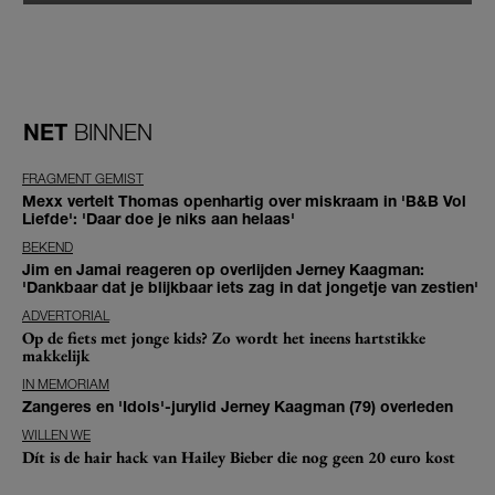
NET
BINNEN
FRAGMENT GEMIST
Mexx vertelt Thomas openhartig over miskraam in 'B&B Vol
Liefde': 'Daar doe je niks aan helaas'
BEKEND
Jim en Jamai reageren op overlijden Jerney Kaagman:
'Dankbaar dat je blijkbaar iets zag in dat jongetje van zestien'
ADVERTORIAL
Op de fiets met jonge kids? Zo wordt het ineens hartstikke
makkelijk
IN MEMORIAM
Zangeres en 'Idols'-jurylid Jerney Kaagman (79) overleden
WILLEN WE
Dít is de hair hack van Hailey Bieber die nog geen 20 euro kost