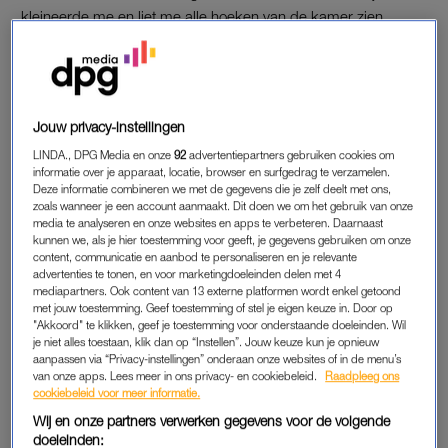
kleineerde me en liet me alle hoeken van de kamer zien.
Ondertussen wilde hij heel snel een kind verwekken, omdat hij
wilde bewijzen dat-ie vruchtbaar was. Toen ik niet snel genoeg
zwanger raakte lag het natuurlijk volledig aan mij, en toen het
wél lukte vond hij het ineens helemaal niet boeiend meer. In
Jouw privacy-instellingen
die periode kwam ik erachter dat hij ook drugs gebruikte,
LINDA., DPG Media en onze
92
advertentiepartners gebruiken cookies om
waardoor hij flink doorsloeg in zijn denken en doen. Alleen mijn
informatie over je apparaat, locatie, browser en surfgedrag te verzamelen.
ouders wisten af van onze thuissituatie, verder schaamde ik
Deze informatie combineren we met de gegevens die je zelf deelt met ons,
me te erg om het met anderen te delen.
zoals wanneer je een account aanmaakt. Dit doen we om het gebruik van onze
media te analyseren en onze websites en apps te verbeteren. Daarnaast
kunnen we, als je hier toestemming voor geeft, je gegevens gebruiken om onze
Roy was ook steeds langer weg van huis, zogenaamd omdat
content, communicatie en aanbod te personaliseren en je relevante
hij moest ‘overwerken omdat er nu een kind aan kwam’. Ik
advertenties te tonen, en voor marketingdoeleinden delen met 4
mediapartners. Ook content van 13 externe platformen wordt enkel getoond
voelde dat dit niet klopte en kaartte het ook aan, maar je snapt
met jouw toestemming. Geef toestemming of stel je eigen keuze in. Door op
dat hij daar natuurlijk geen antwoord op gaf. Sterker nog: we
"Akkoord" te klikken, geef je toestemming voor onderstaande doeleinden. Wil
je niet alles toestaan, klik dan op “Instellen”. Jouw keuze kun je opnieuw
kregen slaande ruzie als ik erover begon.”
aanpassen via “Privacy-instellingen” onderaan onze websites of in de menu’s
van onze apps. Lees meer in ons privacy- en cookiebeleid.
Raadpleeg ons
cookiebeleid voor meer informatie.
Ben jij ooit bedrogen door je
Wij en onze partners verwerken gegevens voor de volgende
(ex-)partner? Deel je verhaal
doeleinden:
anoniem bij LINDA.