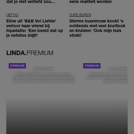
dat je niet verliefd zou
eens realiteit worden
worden'
HEFTIG
ZURE BUREN
Eline uit 'B&B Vol Liefde'
Sterres buurvrouw kookt 's
verloor haar vriend bij
ochtends met veel knoflook
liquidatie: 'Een beeld dat op
en kruiden: 'Ook mijn huis
je netvlies blijft'
stinkt'
LINDA.
PREMIUM
DE STAD VAN
DE STAD VAN
Elske DeWall over Leeuwarden,
Isabelle Boer deelt haar f
muziek en haar favoriete plekken in
plekken in Zwolle: 'Deze pl
de stad: 'Een stad die voelt als thuis'
graag verborgen'