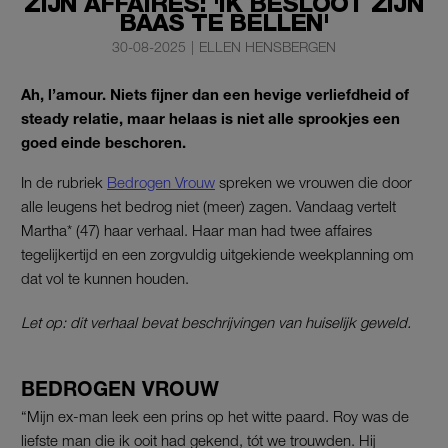
ZIJN AFFAIRES: 'IK BESLOOT ZIJN
BAAS TE BELLEN'
30-08-2025
|
ELLEN HENSBERGEN
Ah, l’amour. Niets fijner dan een hevige verliefdheid of
steady relatie, maar helaas is niet alle sprookjes een
goed einde beschoren.
In de rubriek
Bedrogen Vrouw
spreken we vrouwen die door
alle leugens het bedrog niet (meer) zagen. Vandaag vertelt
Martha* (47) haar verhaal. Haar man had twee affaires
tegelijkertijd en een zorgvuldig uitgekiende weekplanning om
dat vol te kunnen houden.
Let op: dit verhaal bevat beschrijvingen van huiselijk geweld.
BEDROGEN VROUW
“Mijn ex-man leek een prins op het witte paard. Roy was de
liefste man die ik ooit had gekend, tót we trouwden. Hij