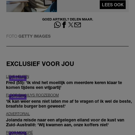
LEES OOK
GOED ARTIKEL? DELEN MAAR.
FOTO
GETTY IMAGES
EXCLUSIEF VOOR JOU
LIEVE HELEEN
Fred (55): 'Ik vind het moeilijk om meerdere keren klaar te
komen tijdens een vrijpartij'
FLOOR BAKHUYS ROOZEBOOM
'Ik kan weer eens niet laten me af te vragen of ik wel de beste,
braafste burger ben geweest'
ADVERTORIAL
Jolanda reisde naar een afgelegen eiland voor de kust van
Zuid-Australië: 'Wij kwamen aan, onze koffers niet'
ROOS MOGGRÉ