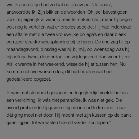
wie ik aan de lijn had zo laat op de avond. ‘Je baas’,
antwoordde ik. Zijn blik en de woorden ‘Oh jee’ bevestigden
voor mij eigenlijk al waar ik mee te maken had, maar hij begon
ook nog te vertellen wat er precies speelde. Hij had inderdaad
een affaire met die twee vrouwelijke collega’s en daar bleek
een zeer strakke weekplanning bij te horen. De ene zag hij op
maandagavond, dinsdag was hij bij mij, op woensdag was hij
bij collega twee, donderdag- en vrijdagavond dan weer bij mij.
Als ik werkte in het weekend, wisselde hij af tussen hen. Nul
komma nul overwerken dus, dit had hij allemaal heel
gedetailleerd opgezet.
Ik was met stomheid geslagen en tegelijkertijd voelde het als
een verlichting: ik wás niet paranoïde, ik was niet gek. Die
avond probeerde hij gewoon bij me in bed te kruipen, maar
dát ging mooi niet door. Hij mocht met zijn kussen op de bank
gaan liggen, tot we wisten hoe dit verder zou lopen.”