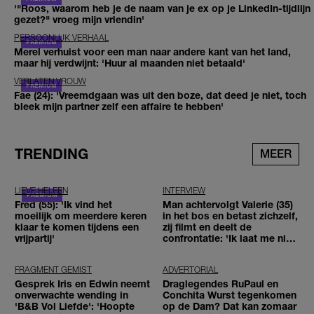
'"Roos, waarom heb je de naam van je ex op je LinkedIn-tijdlijn
gezet?" vroeg mijn vriendin'
PERSOONLIJK VERHAAL
Merel verhuist voor een man naar andere kant van het land,
maar hij verdwijnt: 'Huur al maanden niet betaald'
VERLATEN VROUW
Fae (24): 'Vreemdgaan was uit den boze, dat deed je niet, toch
bleek mijn partner zelf een affaire te hebben'
TRENDING
MEER
LIEVE HELEEN
INTERVIEW
Fred (55): 'Ik vind het
Man achtervolgt Valerie (35)
moeilijk om meerdere keren
in het bos en betast zichzelf,
klaar te komen tijdens een
zij filmt en deelt de
vrijpartij'
confrontatie: 'Ik laat me niet
tegenhouden'
FRAGMENT GEMIST
ADVERTORIAL
Gesprek Iris en Edwin neemt
Draglegendes RuPaul en
onverwachte wending in
Conchita Wurst tegenkomen
'B&B Vol Liefde': 'Hoopte
op de Dam? Dat kan zomaar