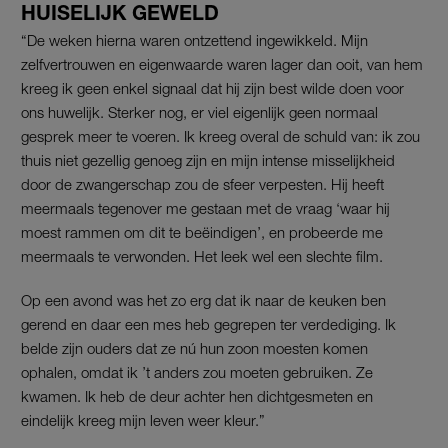
HUISELIJK GEWELD
“De weken hierna waren ontzettend ingewikkeld. Mijn
zelfvertrouwen en eigenwaarde waren lager dan ooit, van hem
kreeg ik geen enkel signaal dat hij zijn best wilde doen voor
ons huwelijk. Sterker nog, er viel eigenlijk geen normaal
gesprek meer te voeren. Ik kreeg overal de schuld van: ik zou
thuis niet gezellig genoeg zijn en mijn intense misselijkheid
door de zwangerschap zou de sfeer verpesten. Hij heeft
meermaals tegenover me gestaan met de vraag ‘waar hij
moest rammen om dit te beëindigen’, en probeerde me
meermaals te verwonden. Het leek wel een slechte film.
Op een avond was het zo erg dat ik naar de keuken ben
gerend en daar een mes heb gegrepen ter verdediging. Ik
belde zijn ouders dat ze nú hun zoon moesten komen
ophalen, omdat ik ’t anders zou moeten gebruiken. Ze
kwamen. Ik heb de deur achter hen dichtgesmeten en
eindelijk kreeg mijn leven weer kleur.”