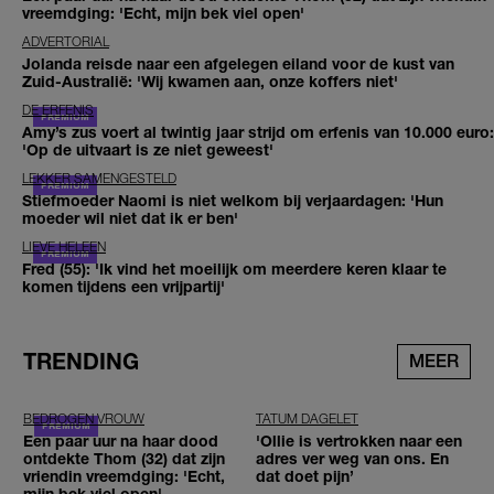
vreemdging: 'Echt, mijn bek viel open'
ADVERTORIAL
Jolanda reisde naar een afgelegen eiland voor de kust van
Zuid-Australië: 'Wij kwamen aan, onze koffers niet'
DE ERFENIS
Amy’s zus voert al twintig jaar strijd om erfenis van 10.000 euro:
'Op de uitvaart is ze niet geweest'
LEKKER SAMENGESTELD
Stiefmoeder Naomi is niet welkom bij verjaardagen: 'Hun
moeder wil niet dat ik er ben'
LIEVE HELEEN
Fred (55): 'Ik vind het moeilijk om meerdere keren klaar te
komen tijdens een vrijpartij'
TRENDING
MEER
BEDROGEN VROUW
TATUM DAGELET
Een paar uur na haar dood
'Ollie is vertrokken naar een
ontdekte Thom (32) dat zijn
adres ver weg van ons. En
vriendin vreemdging: 'Echt,
dat doet pijn’
mijn bek viel open'