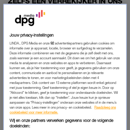
ZELFS EEN VERREKIJKER IN ONS
KEUKENKASTJE'
10-01-2026
|
ELLEN HENSBERGEN
PREMIUM
Jouw privacy-instellingen
LEES VERDER MET
LINDA., DPG Media en onze
92
advertentiepartners gebruiken cookies om
informatie over je apparaat, locatie, browser en surfgedrag te verzamelen.
PREMIUM
Deze informatie combineren we met de gegevens die je zelf deelt met ons,
zoals wanneer je een account aanmaakt. Dit doen we om het gebruik van onze
media te analyseren en onze websites en apps te verbeteren. Daarnaast
kunnen we, als je hier toestemming voor geeft, je gegevens gebruiken om onze
Krijg onbeperkt toegang tot alle
content, communicatie en aanbod te personaliseren en je relevante
advertenties te tonen, en voor marketingdoeleinden delen met 4
artikelen
mediapartners. Ook content van 13 externe platformen wordt enkel getoond
met jouw toestemming. Geef toestemming of stel je eigen keuze in. Door op
Lees LINDA.magazine online
"Akkoord" te klikken, geef je toestemming voor onderstaande doeleinden. Wil
je niet alles toestaan, klik dan op “Instellen”. Jouw keuze kun je opnieuw
aanpassen via “Privacy-instellingen” onderaan onze websites of in de menu’s
Geniet van te gekke winacties en
van onze apps. Lees meer in ons privacy- en cookiebeleid.
Raadpleeg ons
lekkere puzzels
cookiebeleid voor meer informatie.
Wij en onze partners verwerken gegevens voor de volgende
Maandelijks opzegbaar
doeleinden: