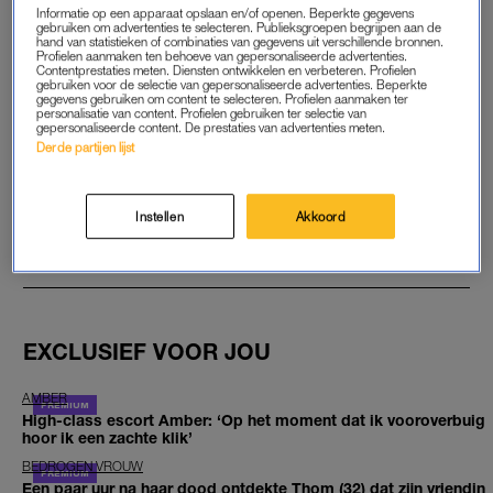
Informatie op een apparaat opslaan en/of openen. Beperkte gegevens
gebruiken om advertenties te selecteren. Publieksgroepen begrijpen aan de
START GRATIS MAAND
hand van statistieken of combinaties van gegevens uit verschillende bronnen.
Profielen aanmaken ten behoeve van gepersonaliseerde advertenties.
Contentprestaties meten. Diensten ontwikkelen en verbeteren. Profielen
gebruiken voor de selectie van gepersonaliseerde advertenties. Beperkte
Daarna €5,95 per maand
gegevens gebruiken om content te selecteren. Profielen aanmaken ter
personalisatie van content. Profielen gebruiken ter selectie van
gepersonaliseerde content. De prestaties van advertenties meten.
Al abonnee? Log in
Derde partijen lijst
Instellen
Akkoord
GOED ARTIKEL? DELEN MAAR.
EXCLUSIEF VOOR JOU
AMBER
High-class escort Amber: ‘Op het moment dat ik vooroverbuig
hoor ik een zachte klik’
BEDROGEN VROUW
Een paar uur na haar dood ontdekte Thom (32) dat zijn vriendin