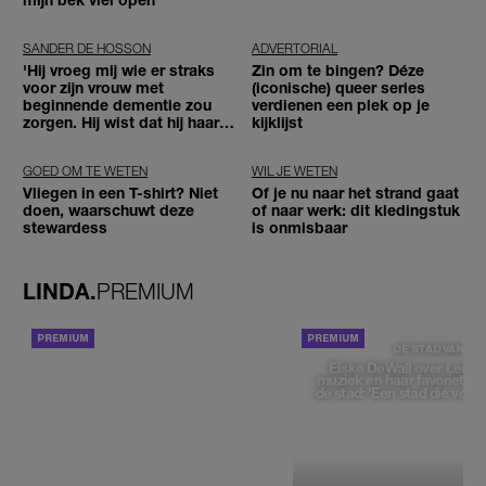
SANDER DE HOSSON
ADVERTORIAL
'Hij vroeg mij wie er straks
Zin om te bingen? Déze
voor zijn vrouw met
(iconische) queer series
beginnende dementie zou
verdienen een plek op je
zorgen. Hij wist dat hij haar
kijklijst
zou moeten loslaten'
GOED OM TE WETEN
WIL JE WETEN
Vliegen in een T-shirt? Niet
Of je nu naar het strand gaat
doen, waarschuwt deze
of naar werk: dit kledingstuk
stewardess
is onmisbaar
LINDA.
PREMIUM
ACHTERGROND
DE STAD VAN
Elske DeWall over Leeu
muziek en haar favoriete p
de stad: 'Een stad die voelt 