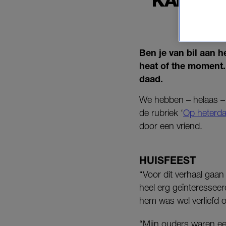
KAMER 
Ben je van bil aan h
heat of the moment. 
daad.
We hebben – helaas – a
de rubriek ‘
Op heterd
door een vriend.
HUISFEEST
“Voor dit verhaal gaan
heel erg geïnteresseer
hem was wel verliefd 
“Mijn ouders waren ee