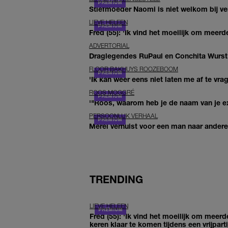
Stiefmoeder Naomi is niet welkom bij ver
LIEVE HELEEN
Fred (55): 'Ik vind het moeilijk om meerde
ADVERTORIAL
Draglegendes RuPaul en Conchita Wurst
FLOOR BAKHUYS ROOZEBOOM
'Ik kan weer eens niet laten me af te vr
ROOS MOGGRÉ
'"Roos, waarom heb je de naam van je ex 
PERSOONLIJK VERHAAL
Merel verhuist voor een man naar andere 
TRENDING
LIEVE HELEEN
Fred (55): 'Ik vind het moeilijk om meerd
keren klaar te komen tijdens een vrijparti