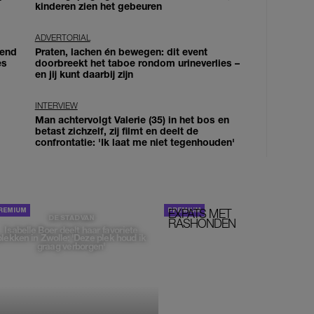
kinderen zien het gebeuren
ADVERTORIAL
iend
Praten, lachen én bewegen: dit event
es
doorbreekt het taboe rondom urineverlies –
en jij kunt daarbij zijn
INTERVIEW
Man achtervolgt Valerie (35) in het bos en
betast zichzelf, zij filmt en deelt de
confrontatie: 'Ik laat me niet tegenhouden'
EXPATS MET
STOM!
DE STAD VAN
RASHONDEN
Isabelle Boer deelt haar favoriete
plekken in Zwolle: 'Deze plek houd ik
graag verborgen'