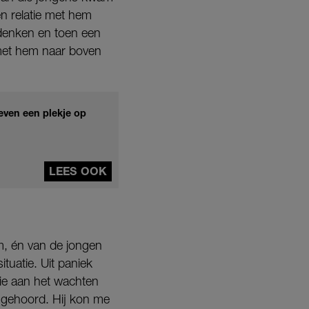
en relatie met hem
 denken en toen een
 met hem naar boven
even een plekje op
LEES OOK
m, én van de jongen
ituatie. Uit paniek
ie aan het wachten
 gehoord. Hij kon me