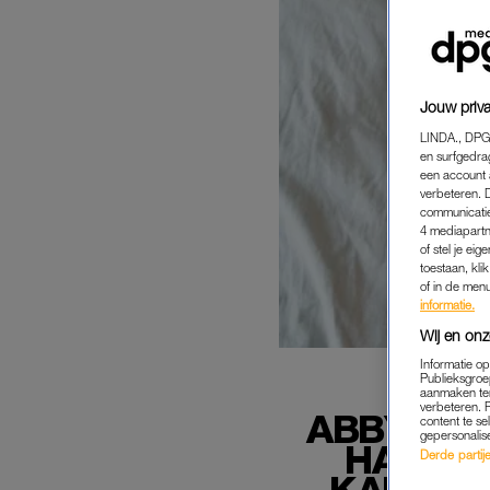
Jouw priva
LINDA., DPG
en surfgedra
een account 
verbeteren. 
communicatie
4 mediapartn
of stel je ei
toestaan, kli
of in de men
informatie.
Wij en onz
Informatie o
Publieksgroe
aanmaken ten
verbeteren. 
ABBY WE
content te se
gepersonalis
HAAR B
Derde partijen