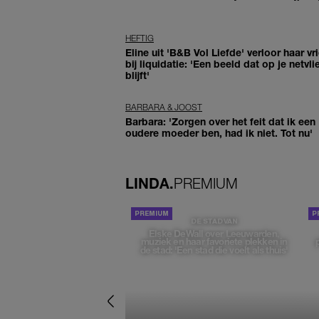
HEFTIG
Eline uit 'B&B Vol Liefde' verloor haar vr
bij liquidatie: 'Een beeld dat op je netvli
blijft'
BARBARA & JOOST
Barbara: 'Zorgen over het feit dat ik een
oudere moeder ben, had ik niet. Tot nu'
LINDA.
PREMIUM
DE STAD VAN
Elske DeWall over Leeuwarden,
muziek en haar favoriete plekken in
de stad: 'Een stad die voelt als thuis'