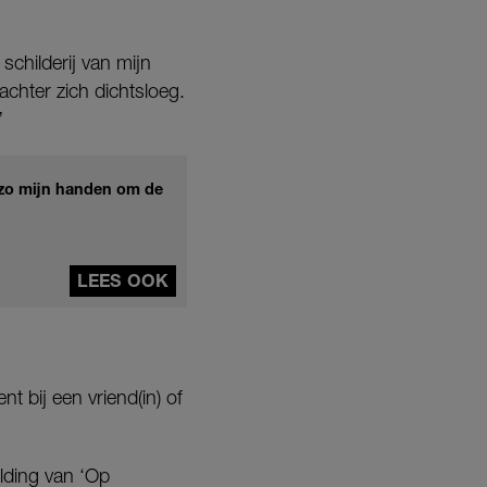
childerij van mijn
achter zich dichtsloeg.
”
g zo mijn handen om de
LEES OOK
t bij een vriend(in) of
elding van ‘Op