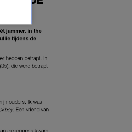
HTER DE
ét jammer, in the
llie tijdens de
er hebben betrapt. In
(35), die werd betrapt
 mijn ouders. Ik was
ckboy.
Een vriend van
 van die jongens kwam