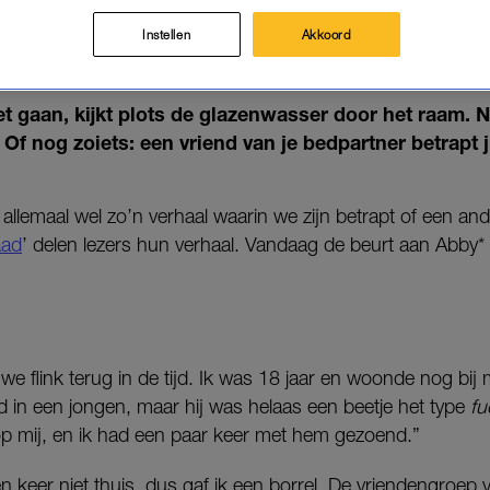
UIT EN VERSTOPTE ME AC
BANK'
Instellen
Akkoord
09-01-2025
|
NIVINE DE JONG
et gaan, kijkt plots de glazenwasser door het raam. N
Of nog zoiets: een vriend van je bedpartner betrapt ju
llemaal wel zo’n verhaal waarin we zijn betrapt of een and
aad
’ delen lezers hun verhaal. Vandaag de beurt aan Abby* 
 we flink terug in de tijd. Ik was 18 jaar en woonde nog bij
d in een jongen, maar hij was helaas een beetje het type
fu
op mij, en ik had een paar keer met hem gezoend.”
n keer niet thuis, dus gaf ik een borrel. De vriendengroep