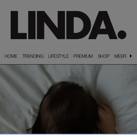
HOME
HOME
TRENDING
TRENDING
LIFESTYLE
LIFESTYLE
PREMIUM
PREMIUM
SHOP
SHOP
MEER
MEER