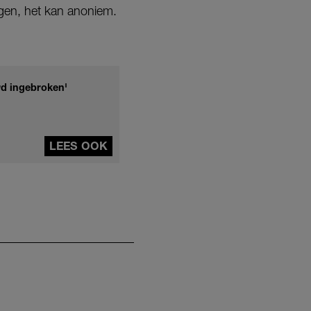
rgen, het kan anoniem.
rd ingebroken'
LEES OOK