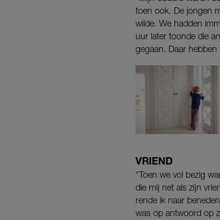
toen ook. De jongen me
wilde. We hadden imme
uur later toonde die a
gegaan. Daar hebben 
VRIEND
“Toen we vol bezig wa
die mij net als zijn vr
rende ik naar beneden
was op antwoord op zi