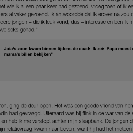
t wie ik al een paar keer had gezoend, vroeg toen of ik e
rs al vaker gezoend. Ik antwoordde dat ik erover na zou
ndere jongen – die ik leuk vond, dus – interesse en ben ik
we seks gehad.”
Joia's zoon kwam binnen tijdens de daad: 'Ik zei: 'Papa moest 
mama's billen bekijken''
ren, ging de deur open. Het was een goede vriend van he
iendin had gevraagd. Uiteraard was hij flink in de war van de s
 en heb ik me verstopt achter mijn slaapbank. De jongen d
jn relatievraag kwam naar boven, want hij had het meteen