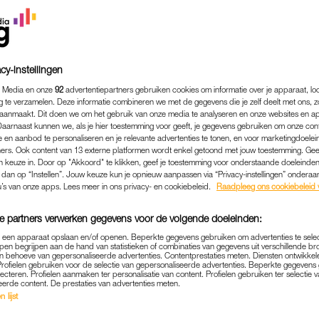
cy-instellingen
 Media en onze
92
advertentiepartners gebruiken cookies om informatie over je apparaat, lo
g te verzamelen. Deze informatie combineren we met de gegevens die je zelf deelt met ons, z
aanmaakt. Dit doen we om het gebruik van onze media te analyseren en onze websites en a
Daarnaast kunnen we, als je hier toestemming voor geeft, je gegevens gebruiken om onze con
 en aanbod te personaliseren en je relevante advertenties te tonen, en voor marketingdoele
ers. Ook content van 13 externe platformen wordt enkel getoond met jouw toestemming. Ge
gen keuze in. Door op "Akkoord" te klikken, geef je toestemming voor onderstaande doeleinden. 
k dan op “Instellen”. Jouw keuze kun je opnieuw aanpassen via “Privacy-instellingen” ondera
u’s van onze apps. Lees meer in ons privacy- en cookiebeleid.
Raadpleeg ons cookiebeleid 
e partners verwerken gegevens voor de volgende doeleinden:
p een apparaat opslaan en/of openen. Beperkte gegevens gebruiken om advertenties te sele
pen begrijpen aan de hand van statistieken of combinaties van gegevens uit verschillende br
SEX & RELATIES
|
OP HETERDAAD
 behoeve van gepersonaliseerde advertenties. Contentprestaties meten. Diensten ontwikkel
Profielen gebruiken voor de selectie van gepersonaliseerde advertenties. Beperkte gegeven
RD BETRAPT DOOR EEN VR
lecteren. Profielen aanmaken ter personalisatie van content. Profielen gebruiken ter selectie 
eerde content. De prestaties van advertenties meten.
EDPARTNER: 'IK RENDE N
 lijst