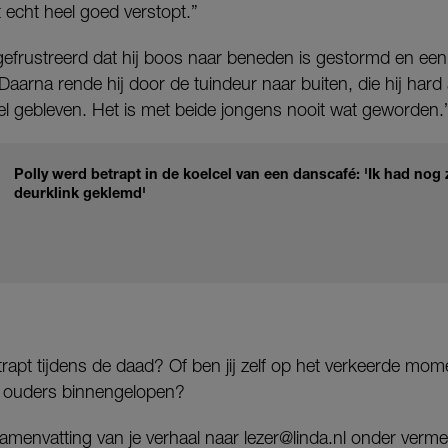
t echt heel goed verstopt.”
efrustreerd dat hij boos naar beneden is gestormd en een s
Daarna rende hij door de tuindeur naar buiten, die hij hard 
el gebleven. Het is met beide jongens nooit wat geworden.
Polly werd betrapt in de koelcel van een danscafé: 'Ik had no
deurklink geklemd'
trapt tijdens de daad? Of ben jij zelf op het verkeerde momen
n ouders binnengelopen?
n samenvatting van je verhaal naar lezer@linda.nl onder verm