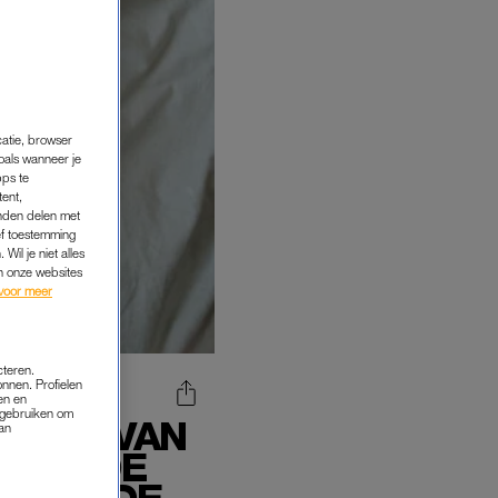
catie, browser
oals wanneer je
pps te
tent,
inden delen met
ef toestemming
Wil je niet alles
an onze websites
voor meer
cteren.
onnen. Profielen
en en
s gebruiken om
IEND VAN
van
AAKT DE