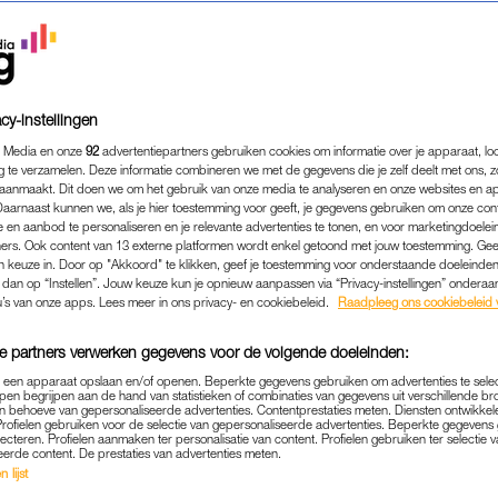
cy-instellingen
 Media en onze
92
advertentiepartners gebruiken cookies om informatie over je apparaat, lo
g te verzamelen. Deze informatie combineren we met de gegevens die je zelf deelt met ons, z
aanmaakt. Dit doen we om het gebruik van onze media te analyseren en onze websites en a
Daarnaast kunnen we, als je hier toestemming voor geeft, je gegevens gebruiken om onze con
 en aanbod te personaliseren en je relevante advertenties te tonen, en voor marketingdoele
ers. Ook content van 13 externe platformen wordt enkel getoond met jouw toestemming. Ge
gen keuze in. Door op "Akkoord" te klikken, geef je toestemming voor onderstaande doeleinden. 
k dan op “Instellen”. Jouw keuze kun je opnieuw aanpassen via “Privacy-instellingen” ondera
PERSOONLIJK
|
LINDA.
u’s van onze apps. Lees meer in ons privacy- en cookiebeleid.
Raadpleeg ons cookiebeleid 
URA BEVIEL AL NA 24 WE
e partners verwerken gegevens voor de volgende doeleinden:
ERSCHAP: ‘ZE WAS ZO KL
p een apparaat opslaan en/of openen. Beperkte gegevens gebruiken om advertenties te sele
FRAGIEL’
pen begrijpen aan de hand van statistieken of combinaties van gegevens uit verschillende br
 behoeve van gepersonaliseerde advertenties. Contentprestaties meten. Diensten ontwikkel
Profielen gebruiken voor de selectie van gepersonaliseerde advertenties. Beperkte gegeven
04-01-2019
|
VERENA VERHOEVEN
lecteren. Profielen aanmaken ter personalisatie van content. Profielen gebruiken ter selectie 
eerde content. De prestaties van advertenties meten.
 lijst
a twee miskramen voor de derde keer zwanger. De ee