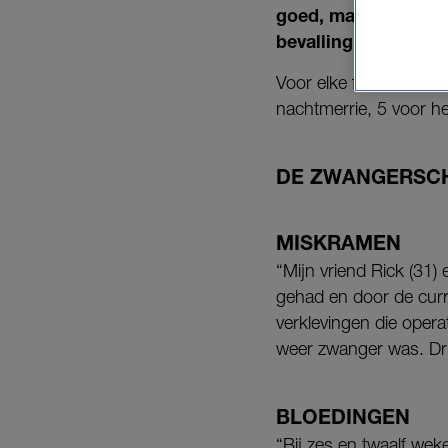
goed, maar bij 22 w
bevalling.
Voor elke fase heeft La
nachtmerrie, 5 voor he
DE ZWANGERSC
MISKRAMEN
“Mijn vriend Rick (31)
gehad en door de curr
verklevingen die opera
weer zwanger was. Dri
BLOEDINGEN
“Bij zes en twaalf we