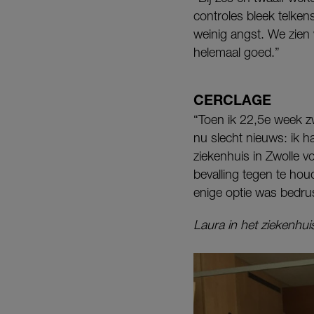
controles bleek telke
weinig angst. We zien
helemaal goed.”
CERCLAGE
“Toen ik 22,5e week zw
nu slecht nieuws: ik ha
ziekenhuis in Zwolle v
bevalling tegen te hou
enige optie was bedrus
Laura in het ziekenhui