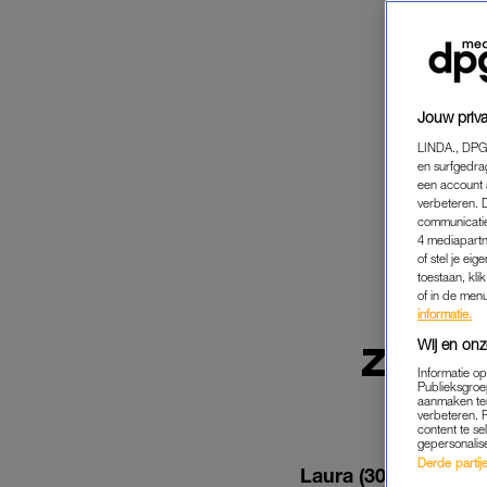
Jouw priva
LINDA., DPG
en surfgedra
een account 
verbeteren. 
communicatie
4 mediapartn
of stel je ei
toestaan, kli
of in de men
informatie.
LA
Wij en onz
ZWANG
Informatie o
Publieksgroe
aanmaken ten
verbeteren. 
content te se
gepersonalis
Derde partijen
Laura (30) raakte n