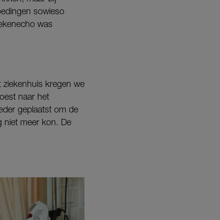
loedingen sowieso
gwekenecho was
et ziekenhuis kregen we
moest naar het
oeder geplaatst om de
ng niet meer kon. De