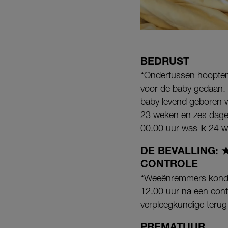
BEDRUST
“Ondertussen hoopten
voor de baby gedaan. 
baby levend geboren wo
23 weken en zes dagen
00.00 uur was ik 24 w
DE BEVALLING:
CONTROLE
“Weeënremmers konden 
12.00 uur na een contr
verpleegkundige terug
PREMATUUR