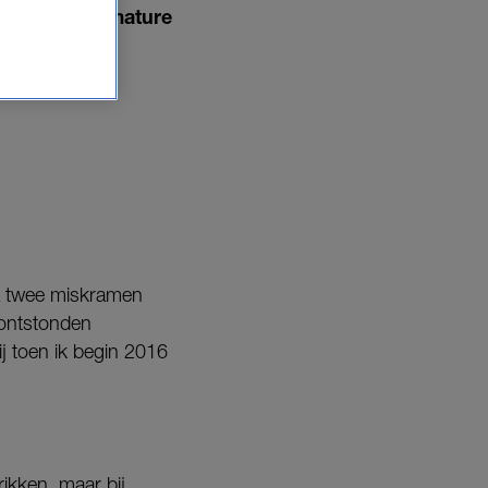
d ze een premature
r de ultieme
na twee miskramen
 ontstonden
j toen ik begin 2016
ikken, maar bij