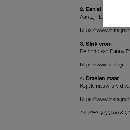
2. Een slippertje
Aan zijn lach te zien, m
https://www.instag
3. Strik erom
De hond van Danny Fro
https://www.instagr
4. Draaien maar
Kaj als nieuw jurylid v
https://www.instag
De altijd grappige Kaj 