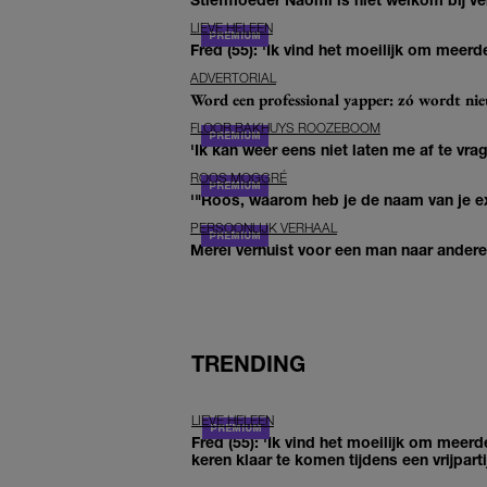
LIEVE HELEEN
Fred (55): 'Ik vind het moeilijk om meerde
ADVERTORIAL
Word een professional yapper: zó wordt n
FLOOR BAKHUYS ROOZEBOOM
'Ik kan weer eens niet laten me af te vr
ROOS MOGGRÉ
'"Roos, waarom heb je de naam van je ex 
PERSOONLIJK VERHAAL
Merel verhuist voor een man naar andere 
TRENDING
LIEVE HELEEN
Fred (55): 'Ik vind het moeilijk om meerd
keren klaar te komen tijdens een vrijparti