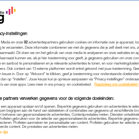
t Kaj Gorgels als nieuw jurylid van
The Voice Of Holland
e
w, dat dan wel.
Lees ook
cy-instellingen
lekker gewoon gebleven: Jesse Klaver doet zelf de a
 Media en onze
92
advertentiepartners gebruiken cookies om informatie over je apparaat, lo
g te verzamelen. Deze informatie combineren we met de gegevens die je zelf deelt met ons, z
aanmaakt. Dit doen we om het gebruik van onze media te analyseren en onze websites en a
Daarnaast kunnen we, als je hier toestemming voor geeft, je gegevens gebruiken om onze con
n voor de foto, dan pas eten. Knap werk Gaby.
 en aanbod te personaliseren en je relevante advertenties te tonen, en voor marketingdoele
ers. Ook content van 13 externe platformen wordt enkel getoond met jouw toestemming. Ge
gen keuze in. Door op "Akkoord" te klikken, geef je toestemming voor onderstaande doeleinden. 
ram.com/p/BeXWLUQhQS2/
k dan op “Instellen”. Jouw keuze kun je opnieuw aanpassen via “Privacy-instellingen” ondera
u’s van onze apps. Lees meer in ons privacy- en cookiebeleid.
Raadpleeg ons cookiebeleid 
indt dat ze niet kan zingen, maar doet het toch.
e partners verwerken gegevens voor de volgende doeleinden:
p een apparaat opslaan en/of openen. Beperkte gegevens gebruiken om advertenties te sele
pen begrijpen aan de hand van statistieken of combinaties van gegevens uit verschillende br
 behoeve van gepersonaliseerde advertenties. Contentprestaties meten. Diensten ontwikkel
Profielen gebruiken voor de selectie van gepersonaliseerde advertenties. Beperkte gegeven
lecteren. Profielen aanmaken ter personalisatie van content. Profielen gebruiken ter selectie 
eerde content. De prestaties van advertenties meten.
 lijst