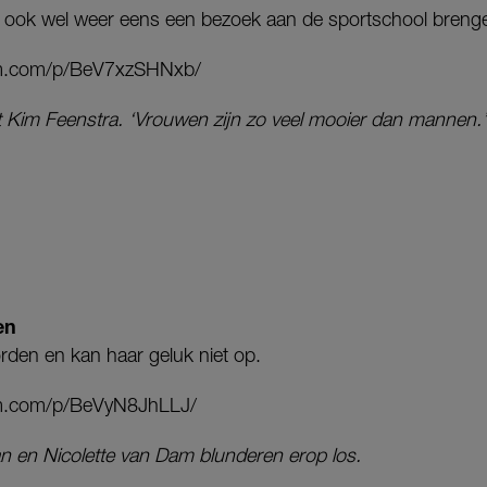
j ook wel weer eens een bezoek aan de sportschool breng
am.com/p/BeV7xzSHNxb/
 Kim Feenstra. ‘Vrouwen zijn zo veel mooier dan mannen.’
ken
orden en kan haar geluk niet op.
am.com/p/BeVyN8JhLLJ/
 en Nicolette van Dam blunderen erop los.