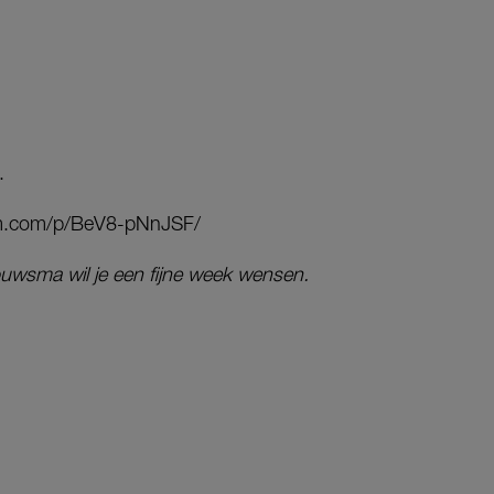
.
am.com/p/BeV8-pNnJSF/
wsma wil je een fijne week wensen.