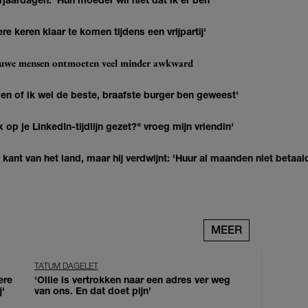
re keren klaar te komen tijdens een vrijpartij'
ieuwe mensen ontmoeten veel minder awkward
agen of ik wel de beste, braafste burger ben geweest'
op je LinkedIn-tijdlijn gezet?" vroeg mijn vriendin'
kant van het land, maar hij verdwijnt: 'Huur al maanden niet betaal
MEER
TATUM DAGELET
ere
'Ollie is vertrokken naar een adres ver weg
j'
van ons. En dat doet pijn’