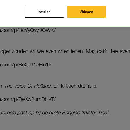
Instellen
Akkoord
aakt het dj Tiësto niet zoveel uit dat hij vaststaat.
ram.com/p/BeVyQyyDCWK/
ger zouden wij wel even willen lenen. Mag dat? Heel even
am.com/p/BeXp915Hu1l/
an
The Voice Of Holland
. En kritisch dat ‘ie is!
ram.com/p/BeXw2umDHvT/
Gorgels past op bij de grote Engelse ‘Mister Tigs’.