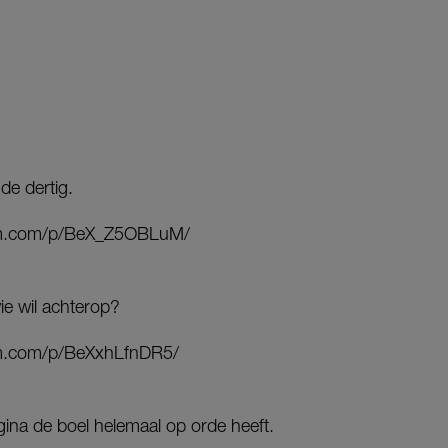
e dertig.
am.com/p/BeX_Z5OBLuM/
ie wil achterop?
am.com/p/BeXxhLfnDR5/
rgina de boel helemaal op orde heeft.