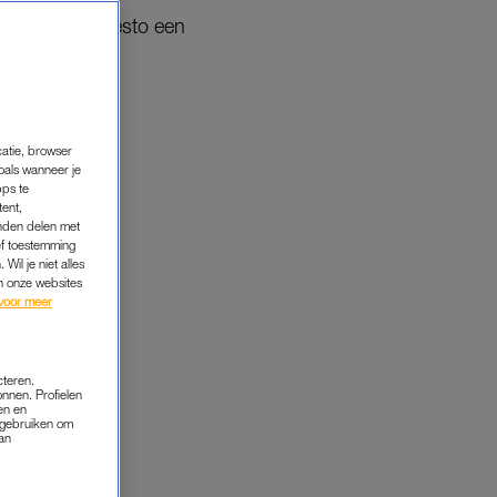
n maakt dj Tiësto een
fwas
catie, browser
oals wanneer je
pps te
tent,
inden delen met
ef toestemming
Wil je niet alles
an onze websites
voor meer
cteren.
onnen. Profielen
en en
s gebruiken om
van