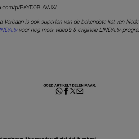
am.com/p/BeYD0B-AVJX/
na Verbaan is ook superfan van de bekendste kat van Neder
INDA.tv
voor nog meer video’s & originele LINDA.tv-progr
GOED ARTIKEL? DELEN MAAR.
jaardagen: 'Hun moeder wil niet dat ik er ben'