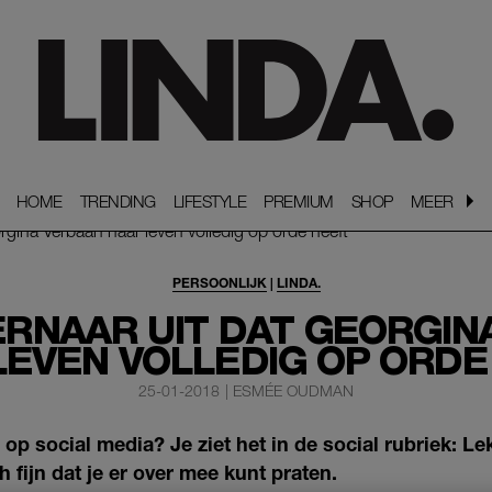
HOME
HOME
TRENDING
TRENDING
LIFESTYLE
LIFESTYLE
PREMIUM
PREMIUM
SHOP
SHOP
MEER
MEER
PERSOONLIJK
|
LINDA.
ERNAAR UIT DAT GEORGI
LEVEN VOLLEDIG OP ORDE
25-01-2018
|
ESMÉE OUDMAN
op social media? Je ziet het in de social rubriek: L
 fijn dat je er over mee kunt praten.