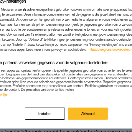
cy-instellingen
dat ze interstitiële cystitis heeft, kortweg ic. We belden m
 Media en onze
92
advertentiepartners gebruiken cookies om informatie over je apparaat, lo
 die vandaag plaatsvindt.
g te verzamelen. Deze informatie combineren we met de gegevens die je zelf deelt met ons, z
aanmaakt. Dit doen we om het gebruik van onze media te analyseren en onze websites en a
Daarnaast kunnen we, als je hier toestemming voor geeft, je gegevens gebruiken om onze con
iale leven?
 en aanbod te personaliseren en je relevante advertenties te tonen, en voor marketingdoele
ers. Ook content van 13 externe platformen wordt enkel getoond met jouw toestemming. Ge
 heb, móét ik plassen. Ik reageer slecht op cafeïne en alcohol.
gen keuze in. Door op "Akkoord" te klikken, geef je toestemming voor onderstaande doeleinden. 
dat ik pijn krijg en om de vijf minuten naar de wc moet. Ik d
k dan op “Instellen”. Jouw keuze kun je opnieuw aanpassen via “Privacy-instellingen” ondera
u’s van onze apps. Lees meer in ons privacy- en cookiebeleid.
Raadpleeg ons cookiebeleid 
a waar geen toilet is, ook al weet ik dat het slecht is. Tijde
jn die er niet, dan stop ik langs de weg. Ik weet dat er mense
e partners verwerken gegevens voor de volgende doeleinden:
 overal. De keuze is heel gemakkelijk: het is in de bosjes of
p een apparaat opslaan en/of openen. Beperkte gegevens gebruiken om advertenties te sele
 doen van mezelf, ik wil niet alleen maar thuis zitten.”
pen begrijpen aan de hand van statistieken of combinaties van gegevens uit verschillende br
 behoeve van gepersonaliseerde advertenties. Contentprestaties meten. Diensten ontwikkel
Profielen gebruiken voor de selectie van gepersonaliseerde advertenties. Beperkte gegeven
lecteren. Profielen aanmaken ter personalisatie van content. Profielen gebruiken ter selectie 
woon aan het werk?
eerde content. De prestaties van advertenties meten.
or mezelf en werk gewoon fulltime. Werk is afleiding, net al
 lijst
s ben ik er constant mee bezig en heb ik meer last.”
Instellen
Akkoord
ee jaar fysiotherapie omdat haar bekkenbodemspieren ext