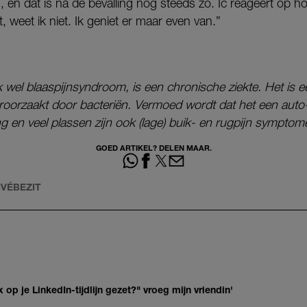
, en dat is na de bevalling nog steeds zo. Ic reageert op
t, weet ik niet. Ik geniet er maar even van.”
 ook wel blaaspijnsyndroom, is een chronische ziekte. Het is
veroorzaakt door bacteriën. Vermoed wordt dat het een auto
ng en veel plassen zijn ook (lage) buik- en rugpijn sympto
GOED ARTIKEL? DELEN MAAR.
IVÉBEZIT
op je LinkedIn-tijdlijn gezet?" vroeg mijn vriendin'