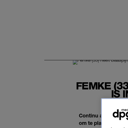
FEMKE (3
IS 
Continu aandrang, o
om te plassen. Wel