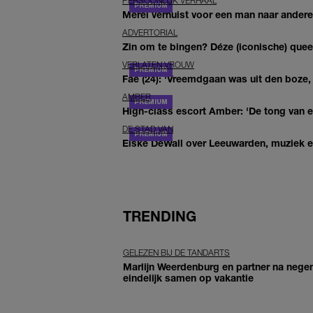
PERSOONLIJK VERHAAL
Merel verhuist voor een man naar andere 
ADVERTORIAL
Zin om te bingen? Déze (iconische) queer 
VERLATEN VROUW
Fae (24): 'Vreemdgaan was uit den boze, d
AMBER
High-class escort Amber: 'De tong van ee
DE STAD VAN
Elske DeWall over Leeuwarden, muziek en 
TRENDING
GELEZEN BIJ DE TANDARTS
Marlijn Weerdenburg en partner na negen
eindelijk samen op vakantie