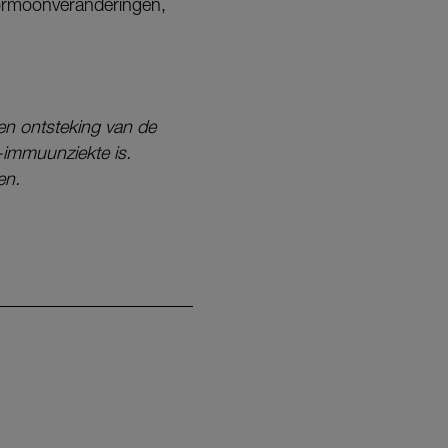
 hormoonveranderingen,
 een ontsteking van de
-immuunziekte is.
men.