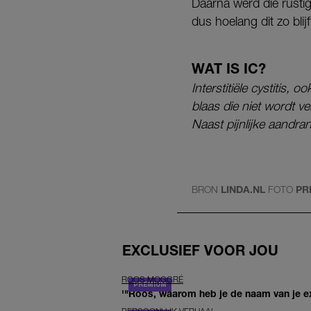
Daarna werd die rustig
dus hoelang dit zo blijf
WAT IS IC?
Interstitiële cystitis,
blaas die niet wordt 
Naast pijnlijke aandra
BRON
LINDA.NL
FOTO
PR
EXCLUSIEF VOOR JOU
ROOS MOGGRÉ
'"Roos, waarom heb je de naam van je ex 