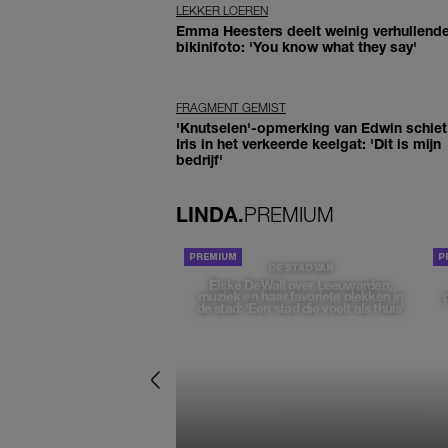
LEKKER LOEREN
Emma Heesters deelt weinig verhullend
bikinifoto: 'You know what they say'
FRAGMENT GEMIST
'Knutselen'-opmerking van Edwin schiet 
Iris in het verkeerde keelgat: 'Dit is mijn
bedrijf'
LINDA.
PREMIUM
DE STAD VAN
Elske DeWall over Leeuwarden,
muziek en haar favoriete plekken in
de stad: 'Een stad die voelt als thuis'