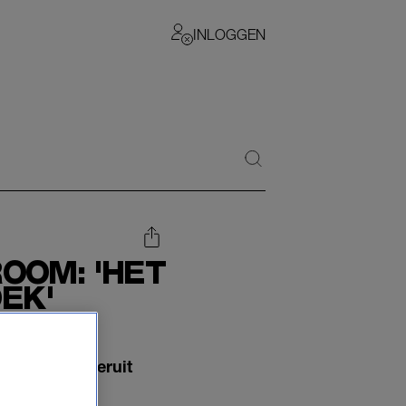
INLOGGEN
OOM: 'HET
OEK'
r per nacht eruit