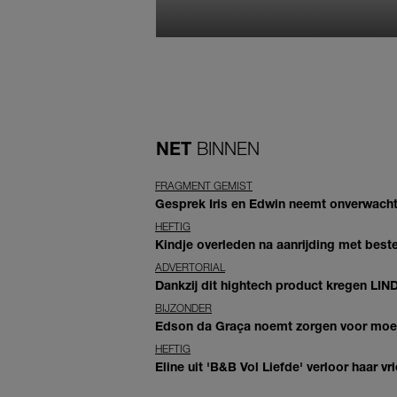
NET
BINNEN
FRAGMENT GEMIST
Gesprek Iris en Edwin neemt onverwachte
HEFTIG
Kindje overleden na aanrijding met bes
ADVERTORIAL
Dankzij dit hightech product kregen LIN
BIJZONDER
Edson da Graça noemt zorgen voor moeder
HEFTIG
Eline uit 'B&B Vol Liefde' verloor haar vrie