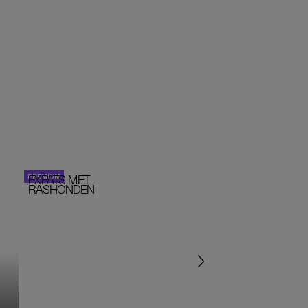
EXPATS MET
STOM!
PERSOONLIJK VERHA
RASHONDEN