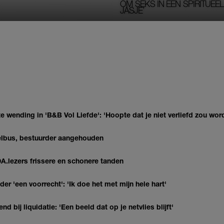
OM SEKS IN EEN SPIRITUEEL 
JASJE’
 wending in 'B&B Vol Liefde': 'Hoopte dat je niet verliefd zou wor
telbus, bestuurder aangehouden
DA.lezers frissere en schonere tanden
 'een voorrecht': 'Ik doe het met mijn hele hart'
nd bij liquidatie: 'Een beeld dat op je netvlies blijft'