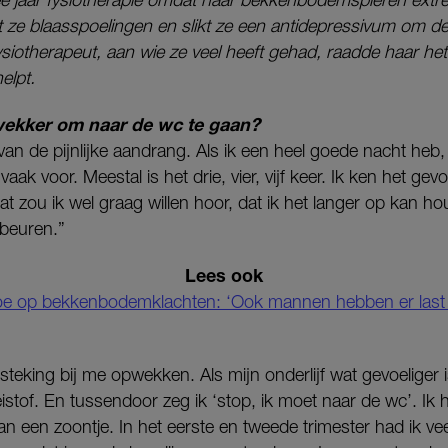
gt ze blaasspoelingen en slikt ze een antidepressivum om de 
iotherapeut, aan wie ze veel heeft gehad, raadde haar het 
elpt.
 wekker om naar de wc te gaan?
an de pijnlijke aandrang. Als ik een heel goede nacht heb,
vaak voor. Meestal is het drie, vier, vijf keer. Ik ken het gev
at zou ik wel graag willen hoor, dat ik het langer op kan ho
ebeuren.”
Lees ook
e op bekkenbodemklachten: ‘Ook mannen hebben er last
teking bij me opwekken. Als mijn onderlijf wat gevoeliger i
istof. En tussendoor zeg ik ‘stop, ik moet naar de wc’. Ik
n een zoontje. In het eerste en tweede trimester had ik vee