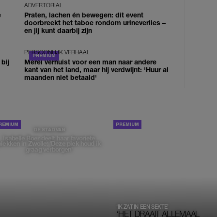
ADVERTORIAL
e
Praten, lachen én bewegen: dit event
doorbreekt het taboe rondom urineverlies –
en jij kunt daarbij zijn
PERSOONLIJK VERHAAL
bij
Merel verhuist voor een man naar andere
kant van het land, maar hij verdwijnt: 'Huur al
maanden niet betaald'
PORTRETTEN
DE STAD VAN
Isabelle Boer deelt haar favoriete
plekken in Zwolle: 'Deze plek houd ik
graag verborgen'
‘IK ZAT IN EEN SEKTE’
‘HET DRAAIT ALLEMAAL