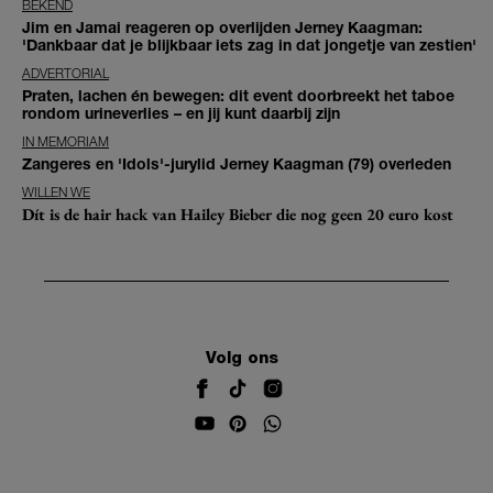
BEKEND
Jim en Jamai reageren op overlijden Jerney Kaagman:
'Dankbaar dat je blijkbaar iets zag in dat jongetje van zestien'
ADVERTORIAL
Praten, lachen én bewegen: dit event doorbreekt het taboe
rondom urineverlies – en jij kunt daarbij zijn
IN MEMORIAM
Zangeres en 'Idols'-jurylid Jerney Kaagman (79) overleden
WILLEN WE
Dít is de hair hack van Hailey Bieber die nog geen 20 euro kost
Volg ons