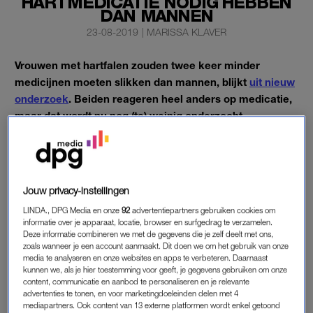
HARTMEDICATIE NODIG HEBBEN
DAN MANNEN
23-08-2019
|
MARISSA KLAVER
Vrouwen met hartfalen zouden twee keer minder
medicijnen moeten slikken dan mannen, blijkt
uit nieuw
onderzoek
. Beiden reageren heel anders op medicatie,
maar dat wordt nu nog (te) weinig onderzocht.
Maar gooi niet meteen je hele pillendoos weg, zegt arts-
onderzoeker Bernadet Santema (28) van het UMC Groningen
tegen
LINDA.nl
.
Jouw privacy-instellingen
LINDA., DPG Media en onze
92
advertentiepartners gebruiken cookies om
informatie over je apparaat, locatie, browser en surfgedrag te verzamelen.
BIOLOGISCHE VERSCHILLEN
Deze informatie combineren we met de gegevens die je zelf deelt met ons,
zoals wanneer je een account aanmaakt. Dit doen we om het gebruik van onze
Op dit moment is de behandeling van hartfalen voor vrouwen
media te analyseren en onze websites en apps te verbeteren. Daarnaast
kunnen we, als je hier toestemming voor geeft, je gegevens gebruiken om onze
en mannen precies hetzelfde. Net als tachtig procent van alle
content, communicatie en aanbod te personaliseren en je relevante
medicijnen wordt hartfalenmedicatie vooral op mannen getest.
advertenties te tonen, en voor marketingdoeleinden delen met 4
Maar de effecten van hartfalenmedicatie op mannen en
mediapartners. Ook content van 13 externe platformen wordt enkel getoond