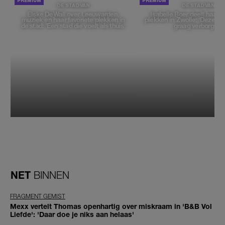
DE STAD VAN
DE STAD VAN
Elske DeWall over Leeuwarden,
Isabelle Boer deelt haar f
muziek en haar favoriete plekken in
plekken in Zwolle: 'Deze pl
de stad: 'Een stad die voelt als thuis'
graag verborgen'
NET
BINNEN
FRAGMENT GEMIST
Mexx vertelt Thomas openhartig over miskraam in 'B&B Vol
Liefde': 'Daar doe je niks aan helaas'