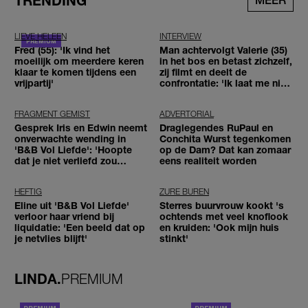
TRENDING
MEER
LIEVE HELEEN
INTERVIEW
Fred (55): 'Ik vind het
Man achtervolgt Valerie (35)
moeilijk om meerdere keren
in het bos en betast zichzelf,
klaar te komen tijdens een
zij filmt en deelt de
vrijpartij'
confrontatie: 'Ik laat me niet
tegenhouden'
FRAGMENT GEMIST
ADVERTORIAL
Gesprek Iris en Edwin neemt
Draglegendes RuPaul en
onverwachte wending in
Conchita Wurst tegenkomen
'B&B Vol Liefde': 'Hoopte
op de Dam? Dat kan zomaar
dat je niet verliefd zou
eens realiteit worden
worden'
HEFTIG
ZURE BUREN
Eline uit 'B&B Vol Liefde'
Sterres buurvrouw kookt 's
verloor haar vriend bij
ochtends met veel knoflook
liquidatie: 'Een beeld dat op
en kruiden: 'Ook mijn huis
je netvlies blijft'
stinkt'
LINDA.
PREMIUM