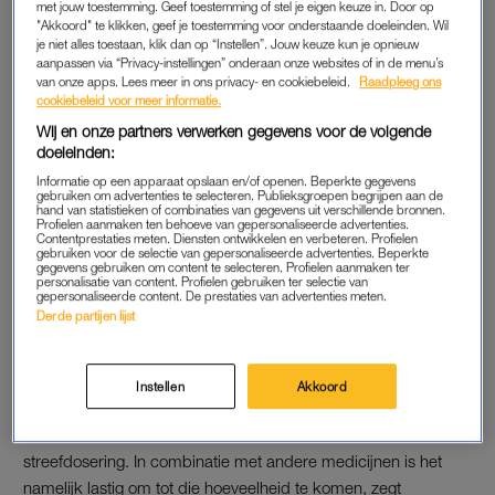
met jouw toestemming. Geef toestemming of stel je eigen keuze in. Door op
vrouwen zijn verschillend, blijkt uit onderzoek van het UMC
"Akkoord" te klikken, geef je toestemming voor onderstaande doeleinden. Wil
Groningen. Hoe kan dat? Mogelijk komt dat door biologische
je niet alles toestaan, klik dan op “Instellen”. Jouw keuze kun je opnieuw
aanpassen via “Privacy-instellingen” onderaan onze websites of in de menu’s
verschillen, zegt Santema. “Al is dat niet met zekerheid te
van onze apps. Lees meer in ons privacy- en cookiebeleid.
Raadpleeg ons
zeggen. Vrouwen zijn kleiner, hebben een lager
cookiebeleid voor meer informatie.
lichaamsgewicht en een hoger vetpercentage. Dat is allemaal
Wij en onze partners verwerken gegevens voor de volgende
van invloed op hoe medicijnen door het lichaam verdeeld
doeleinden:
worden.”
Informatie op een apparaat opslaan en/of openen. Beperkte gegevens
gebruiken om advertenties te selecteren. Publieksgroepen begrijpen aan de
hand van statistieken of combinaties van gegevens uit verschillende bronnen.
Lees ook
Profielen aanmaken ten behoeve van gepersonaliseerde advertenties.
Contentprestaties meten. Diensten ontwikkelen en verbeteren. Profielen
Annemarie Keizer openhartig over groot litteken op haar buik
gebruiken voor de selectie van gepersonaliseerde advertenties. Beperkte
gegevens gebruiken om content te selecteren. Profielen aanmaken ter
personalisatie van content. Profielen gebruiken ter selectie van
gepersonaliseerde content. De prestaties van advertenties meten.
Derde partijen lijst
NIET ZOMAAR STOPPEN
Maar ga nu niet plotseling zelf je dosis afbouwen of stoppen,
benadrukt Santema. “Ga met vragen naar je arts, want
Instellen
Akkoord
plotseling stoppen kan heel gevaarlijk zijn.” Daarnaast slikken
de meeste vrouwen én mannen toch al de helft van de
streefdosering. In combinatie met andere medicijnen is het
namelijk lastig om tot die hoeveelheid te komen, zegt