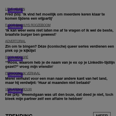
LIEVE HELEEN
Fred (55): 'Ik vind het moeilijk om meerdere keren klaar te
komen tijdens een vrijpartij'
FLOOR BAKHUYS ROOZEBOOM
'Ik kan weer eens niet laten me af te vragen of ik wel de beste,
braafste burger ben geweest'
ADVERTORIAL
Zin om te bingen? Déze (iconische) queer series verdienen een
plek op je kijklijst
ROOS MOGGRÉ
'"Roos, waarom heb je de naam van je ex op je LinkedIn-tijdlijn
gezet?" vroeg mijn vriendin'
PERSOONLIJK VERHAAL
Merel verhuist voor een man naar andere kant van het land,
maar hij verdwijnt: 'Huur al maanden niet betaald'
VERLATEN VROUW
Fae (24): 'Vreemdgaan was uit den boze, dat deed je niet, toch
bleek mijn partner zelf een affaire te hebben'