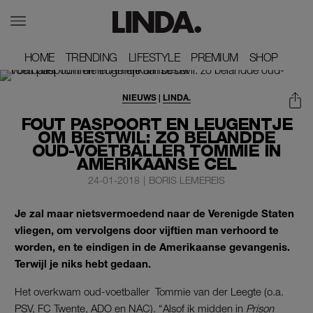
HOME
HOME
TRENDING
TRENDING
LIFESTYLE
LIFESTYLE
PREMIUM
PREMIUM
SHOP
SHOP
NIEUWS
|
LINDA.
FOUT PASPOORT EN LEUGENTJE
OM BESTWIL: ZO BELANDDE
OUD-VOETBALLER TOMMIE IN
AMERIKAANSE CEL
24-01-2018
|
BORIS LEMEREIS
Je zal maar nietsvermoedend naar de Verenigde Staten
vliegen, om vervolgens door vijftien man verhoord te
worden, en te eindigen in de Amerikaanse gevangenis.
Terwijl je niks hebt gedaan.
Het overkwam oud-voetballer Tommie van der Leegte (o.a.
PSV, FC Twente, ADO en NAC). “Alsof ik midden in
Prison