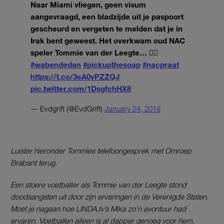
Naar Miami vliegen, geen visum
aangevraagd, een bladzijde uit je paspoort
gescheurd en vergeten te melden dat je in
Irak bent geweest. Het overkwam oud NAC
speler Tommie van der Leegte… 🤦‍♂️
#wabendedan
#pickupthesoap
#nacpraat
https://t.co/3eA0vPZZQJ
pic.twitter.com/1DsgfchHX8
— Evdgrift (@EvdGrift)
January 24, 2018
Luister hieronder Tommies telefoongesprek met Omroep
Brabant terug.
Een stoere voetballer als Tommie van der Leegte stond
doodsangsten uit door zijn ervaringen in de Verenigde Staten.
Moet je nagaan hoe LINDA.tv’s Mika zo’n avontuur had
ervaren. Voetballen alleen is al dapper genoeg voor hem,