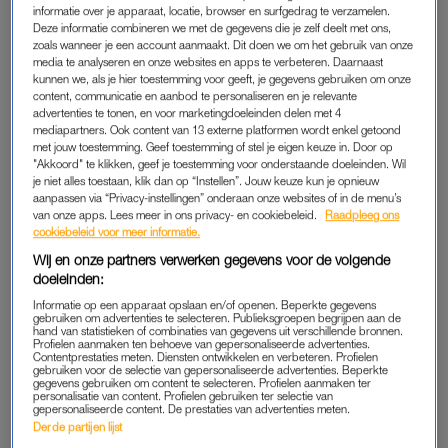
Irak verzwegen
informatie over je apparaat, locatie, browser en surfgedrag te verzamelen.
Deze informatie combineren we met de gegevens die je zelf deelt met ons,
Alle reden om de voormalig voetballer volledig door te lichten.
zoals wanneer je een account aanmaakt. Dit doen we om het gebruik van onze
Inclusief zijn telefoon. En wat bleek? Daar stonden foto’s van
media te analyseren en onze websites en apps te verbeteren. Daarnaast
kunnen we, als je hier toestemming voor geeft, je gegevens gebruiken om onze
Tommies reis naar Irak op. En dat terwijl hij had ingevuld nooit
content, communicatie en aanbod te personaliseren en je relevante
in Irak te zijn geweest. “Als je dat wel invult, mag je Amerika
advertenties te tonen, en voor marketingdoeleinden delen met 4
sowieso niet in. Mijn paspoort was drie jaar oud, en ik ben zes
mediapartners. Ook content van 13 externe platformen wordt enkel getoond
met jouw toestemming. Geef toestemming of stel je eigen keuze in. Door op
à zeven jaar geleden naar Irak geweest.”
"Akkoord" te klikken, geef je toestemming voor onderstaande doeleinden. Wil
je niet alles toestaan, klik dan op “Instellen”. Jouw keuze kun je opnieuw
aanpassen via “Privacy-instellingen” onderaan onze websites of in de menu’s
van onze apps. Lees meer in ons privacy- en cookiebeleid.
Raadpleeg ons
Goed verhaal van Tommie van der Leegte,
cookiebeleid voor meer informatie.
die nogal aangepakt werd door de
Wij en onze partners verwerken gegevens voor de volgende
Amerikaanse autoriteiten. Maar ja, wat
doeleinden:
verwacht je dan als je liegt op je ESTA en je
Informatie op een apparaat opslaan en/of openen. Beperkte gegevens
paspoort onvolledig is 😂.
gebruiken om advertenties te selecteren. Publieksgroepen begrijpen aan de
hand van statistieken of combinaties van gegevens uit verschillende bronnen.
pic.twitter.com/5qxQcaa6bK
Profielen aanmaken ten behoeve van gepersonaliseerde advertenties.
Contentprestaties meten. Diensten ontwikkelen en verbeteren. Profielen
gebruiken voor de selectie van gepersonaliseerde advertenties. Beperkte
— Eric Konings (@KoningsEric)
January 23, 2018
gegevens gebruiken om content te selecteren. Profielen aanmaken ter
personalisatie van content. Profielen gebruiken ter selectie van
gepersonaliseerde content. De prestaties van advertenties meten.
Derde partijen lijst