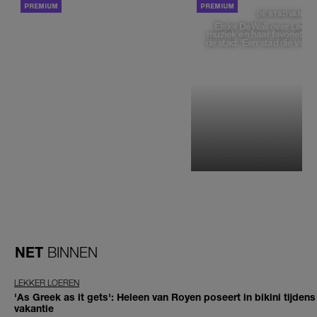
ACHTERGROND
DE STAD VAN
Elske DeWall over Leeu
muziek en haar favoriete p
de stad: 'Een stad die voelt 
NET
BINNEN
LEKKER LOEREN
'As Greek as it gets': Heleen van Royen poseert in bikini tijdens
vakantie