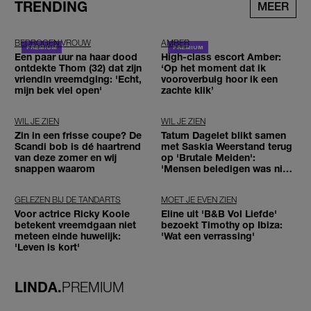
TRENDING
MEER
BEDROGEN VROUW
AMBER
Een paar uur na haar dood
High-class escort Amber:
ontdekte Thom (32) dat zijn
‘Op het moment dat ik
vriendin vreemdging: 'Echt,
vooroverbuig hoor ik een
mijn bek viel open'
zachte klik’
WIL JE ZIEN
WIL JE ZIEN
Zin in een frisse coupe? De
Tatum Dagelet blikt samen
Scandi bob is dé haartrend
met Saskia Weerstand terug
van deze zomer en wij
op 'Brutale Meiden':
snappen waarom
'Mensen beledigen was niet
leuk meer'
GELEZEN BIJ DE TANDARTS
MOET JE EVEN ZIEN
Voor actrice Ricky Koole
Eline uit 'B&B Vol Liefde'
betekent vreemdgaan niet
bezoekt Timothy op Ibiza:
meteen einde huwelijk:
'Wat een verrassing'
'Leven is kort'
LINDA.
PREMIUM