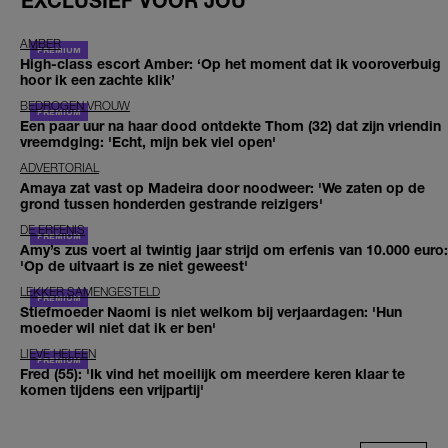
EXCLUSIEF VOOR JOU
AMBER
High-class escort Amber: ‘Op het moment dat ik vooroverbuig
hoor ik een zachte klik’
BEDROGEN VROUW
Een paar uur na haar dood ontdekte Thom (32) dat zijn vriendin
vreemdging: 'Echt, mijn bek viel open'
ADVERTORIAL
Amaya zat vast op Madeira door noodweer: 'We zaten op de
grond tussen honderden gestrande reizigers'
DE ERFENIS
Amy’s zus voert al twintig jaar strijd om erfenis van 10.000 euro:
'Op de uitvaart is ze niet geweest'
LEKKER SAMENGESTELD
Stiefmoeder Naomi is niet welkom bij verjaardagen: 'Hun
moeder wil niet dat ik er ben'
LIEVE HELEEN
Fred (55): 'Ik vind het moeilijk om meerdere keren klaar te
komen tijdens een vrijpartij'