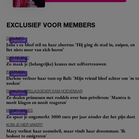
EXCLUSIEF VOOR MEMBERS
GEDUMPT
Julia’s ex bleef stil na haar abortus: ‘Hij ging de stad in, zuipen, en
liet niets meer van zich horen’
WAT DE FAQ?
Zo maak je (belangrijke) keuzes met zelfvertrouwen
INTERVIEW
Darlene verloor haar teen op Bali: 'Mijn vriend bleef achter om 'm te
zoeken'
ROYALTY VERSLAGGEVER SAM HOEVENAAR
Zo dealen prinsessen met roddels over hun privéleven: 'Mantra is
nooit klagen en nooit reageren'
MONEY ISSUES
Zo spaar je ongemerkt 3000 euro per jaar zónder dat het pijn doet
KOM JE HIER VAKER?
Macy verliest haar zonnebril, maar vindt haar droomman: 'Ik
besloot te emigreren'