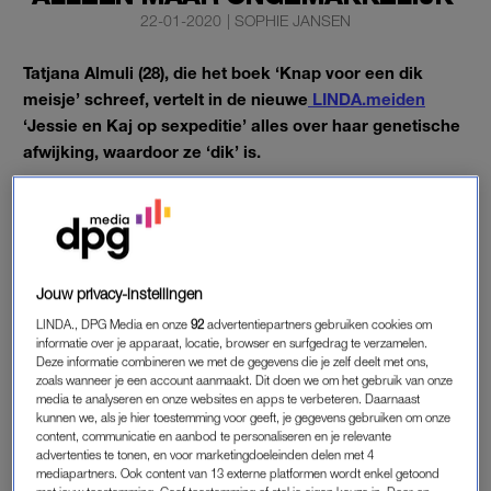
22-01-2020
|
SOPHIE JANSEN
Tatjana Almuli (28), die het boek ‘Knap voor een dik
meisje’ schreef, vertelt in de nieuwe
LINDA.meiden
‘Jessie en Kaj op sexpeditie’ alles over haar genetische
afwijking, waardoor ze ‘dik’ is.
‘Ik draag een legging naar de sportschool en een
croptop
naar
een festival.’
Jouw privacy-instellingen
DIK
LINDA., DPG Media en onze
92
advertentiepartners gebruiken cookies om
informatie over je apparaat, locatie, browser en surfgedrag te verzamelen.
Door een genetisch mankement heeft Tatjana vaker en meer
Deze informatie combineren we met de gegevens die je zelf deelt met ons,
honger dan de gemiddelde persoon. Haar stofwisseling werkt
zoals wanneer je een account aanmaakt. Dit doen we om het gebruik van onze
ook niet goed. Dit zorgt ervoor dat ze ‘dik’ is: “Eromheen
media te analyseren en onze websites en apps te verbeteren. Daarnaast
kunnen we, als je hier toestemming voor geeft, je gegevens gebruiken om onze
draaien met woorden als ‘maatje meer’ of ‘volslank’ maakt het
content, communicatie en aanbod te personaliseren en je relevante
alleen maar ongemakkelijker.”
advertenties te tonen, en voor marketingdoeleinden delen met 4
mediapartners. Ook content van 13 externe platformen wordt enkel getoond