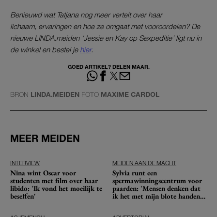
Benieuwd wat Tatjana nog meer vertelt over haar
lichaam, ervaringen en hoe ze omgaat met vooroordelen? De
nieuwe LINDA.meiden ‘Jessie en Kay op Sexpeditie’ ligt nu in
de winkel en bestel je
hier
.
GOED ARTIKEL? DELEN MAAR.
BRON
LINDA.MEIDEN
FOTO
MAXIME CARDOL
MEER MEIDEN
INTERVIEW
MEIDEN AAN DE MACHT
Nina wint Oscar voor
Sylvia runt een
studenten met film over haar
spermawinningscentrum voor
libido: 'Ik vond het moeilijk te
paarden: 'Mensen denken dat
beseffen'
ik het met mijn blote handen
doe'