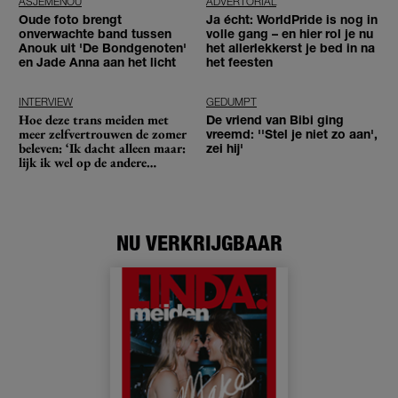
ASJEMENOU
ADVERTORIAL
Oude foto brengt
Ja écht: WorldPride is nog in
onverwachte band tussen
volle gang – en hier rol je nu
Anouk uit 'De Bondgenoten'
het allerlekkerst je bed in na
en Jade Anna aan het licht
het feesten
INTERVIEW
GEDUMPT
Hoe deze trans meiden met
De vriend van Bibi ging
meer zelfvertrouwen de zomer
vreemd: ''Stel je niet zo aan',
beleven: ‘Ik dacht alleen maar:
zei hij'
lijk ik wel op de andere
meiden?’
NU VERKRIJGBAAR