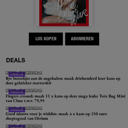
LOS KOPEN
ABONNEREN
DEALS
DIT-WIL-JE WOENSDAG
Bye bezoekjes aan de nagelsalon: maak driehonderd keer kans op
deze gelsticker-starterskit
DIT-WIL-JE WOENSDAG
Fingers crossed: maak 11 x kans op deze mega leuke Tote Bag Mini
van Cluse t.w.v. 79,95
DIT-WIL-JE WOENSDAG
Goed nieuws voor je wishlist: maak 4 x kans op 250 euro
shoptegoed van Otrium
DIT-WIL-JE WOENSDAG