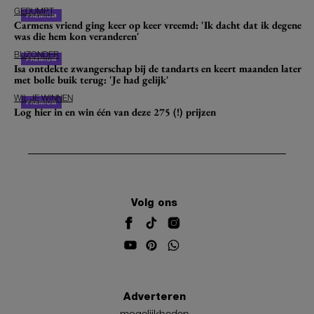
GEDUMPT
Carmens vriend ging keer op keer vreemd: 'Ik dacht dat ik degene
was die hem kon veranderen'
BIJZONDER
Isa ontdekte zwangerschap bij de tandarts en keert maanden later
met bolle buik terug: 'Je had gelijk'
WIL JE WINNEN
Log hier in en win één van deze 275 (!) prijzen
Volg ons
Adverteren
mogelijkheden