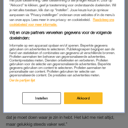
met jouw toestemming. Geef toestemming of stel je eigen keuze in. Door op
Kleding is altijd een obstakel geweest voor de Amsterdamse:
"Akkoord" te klikken, geef je toestemming voor onderstaande doeleinden. Wil
“Ik was jaloers op mijn vriendinnen die wel met trends konden
je niet alles toestaan, klik dan op “Instellen”. Jouw keuze kun je opnieuw
aanpassen via “Privacy-instellingen” onderaan onze websites of in de menu’s
meedoen. Bij mij was het het altijd nét niet. “In een
van onze apps. Lees meer in ons privacy- en cookiebeleid.
Raadpleeg ons
tweedehands winkel kleren kopen lijkt voor haar dan ook geen
cookiebeleid voor meer informatie.
optie. “Kledingstukken in mijn maat worden in vintage winkels
Wij en onze partners verwerken gegevens voor de volgende
weggekaapt door dunne meiden die ze
oversized
dragen.”
doeleinden:
Informatie op een apparaat opslaan en/of openen. Beperkte gegevens
Lees ook
gebruiken om advertenties te selecteren. Publieksgroepen begrijpen aan de
hand van statistieken of combinaties van gegevens uit verschillende bronnen.
Jaimie Vaes (30): ‘Moeder worden heb ik behoorlijk
Profielen aanmaken ten behoeve van gepersonaliseerde advertenties.
Contentprestaties meten. Diensten ontwikkelen en verbeteren. Profielen
onderschat’
gebruiken voor de selectie van gepersonaliseerde advertenties. Beperkte
gegevens gebruiken om content te selecteren. Profielen aanmaken ter
personalisatie van content. Profielen gebruiken ter selectie van
gepersonaliseerde content. De prestaties van advertenties meten.
Derde partijen lijst
KLEDING
“Er bestaan allerlei voorschriften over wat je zogenaamd wel
en niet mag dragen als je dik bent. Geen horizontale strepen,
Instellen
Akkoord
geen strakke kleding, geen grove breisels, geen maillots.” Die
regels lapt Tatjana aan haar laars. “Enorm cliché, maar ik vind
dat je moet doen waar je zin in hebt. Het lukt me niet altijd,
maar gelukkig steeds vaker wel.”