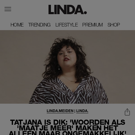
HOME
HOME
TRENDING
TRENDING
LIFESTYLE
LIFESTYLE
PREMIUM
PREMIUM
SHOP
SHOP
LINDA.MEIDEN
|
LINDA.
TATJANA IS DIK: 'WOORDEN ALS
'MAATJE MEER' MAKEN HET
ALLEEN MAAR ONGEMAKKELIJK'