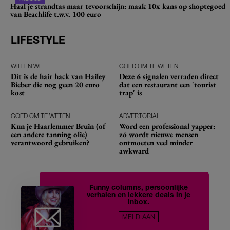
Haal je strandtas maar tevoorschijn: maak 10x kans op shoptegoed
van Beachlife t.w.v. 100 euro
LIFESTYLE
WILLEN WE
GOED OM TE WETEN
Dít is de hair hack van Hailey
Deze 6 signalen verraden direct
Bieber die nog geen 20 euro
dat een restaurant een 'tourist
kost
trap' is
GOED OM TE WETEN
ADVERTORIAL
Kun je Haarlemmer Bruin (of
Word een professional yapper:
een andere tanning olie)
zó wordt nieuwe mensen
verantwoord gebruiken?
ontmoeten veel minder
awkward
Funny columns, persoonlijke
verhalen en lekkere deals in je
inbox.
MELD AAN