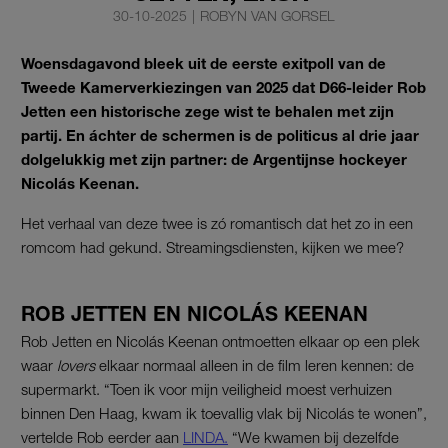
30-10-2025
|
ROBYN VAN GORSEL
Woensdagavond bleek uit de eerste exitpoll van de
Tweede Kamerverkiezingen van 2025 dat D66-leider Rob
Jetten een historische zege wist te behalen met zijn
partij. En áchter de schermen is de politicus al drie jaar
dolgelukkig met zijn partner: de Argentijnse hockeyer
Nicolás Keenan.
Het verhaal van deze twee is zó romantisch dat het zo in een
romcom had gekund. Streamingsdiensten, kijken we mee?
ROB JETTEN EN NICOLÁS KEENAN
Rob Jetten en Nicolás Keenan ontmoetten elkaar op een plek
waar
lovers
elkaar normaal alleen in de film leren kennen: de
supermarkt. “Toen ik voor mijn veiligheid moest verhuizen
binnen Den Haag, kwam ik toevallig vlak bij Nicolás te wonen”,
vertelde Rob eerder aan
LINDA.
“We kwamen bij dezelfde