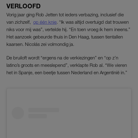
VERLOOFD
Vorig jaar ging Rob Jetten tot ieders verbazing, inclusief die
van zichzelf,
op één knie
. “Ik was altijd overtuigd dat trouwen
niks voor mij was”, vertelde hij. “En toen vroeg ík hem ineens.”
Het aanzoek gebeurde thuis in Den Haag, tussen tientallen
kaarsen. Nicolás zei volmondig ja.
De bruiloft wordt “ergens na de verkiezingen” en “op z’n
latino’s groots en meeslepend”, verklapte Rob al. “We vieren
het in Spanje, een beetje tussen Nederland en Argentinië in.”