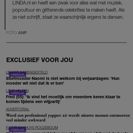
LINDA.nl en heeft een zwak voor alles wat met muziek,
popcultuur en glitterende celebrities te maken heeft. Als
ze niet schrijft, staat ze waarschijnlijk ergens te dansen.
FOTO
ANP
EXCLUSIEF VOOR JOU
LEKKER SAMENGESTELD
Stiefmoeder Naomi is niet welkom bij verjaardagen: 'Hun
moeder wil niet dat ik er ben'
LIEVE HELEEN
Fred (55): 'Ik vind het moeilijk om meerdere keren klaar te
komen tijdens een vrijpartij'
ADVERTORIAL
Word een professional yapper: zó wordt nieuwe mensen ontmoeten
veel minder awkward
FLOOR BAKHUYS ROOZEBOOM