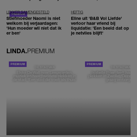
ogen'
niet'
LEKKER SAMENGESTELD
HEFTIG
Stiefmoeder Naomi is niet
Eline uit 'B&B Vol Liefde'
welkom bij verjaardagen:
verloor haar vriend bij
'Hun moeder wil niet dat ik
liquidatie: 'Een beeld dat op
er ben'
je netvlies blijft'
LINDA.
PREMIUM
DE STAD VAN
DE STAD VAN
Elske DeWall over Leeuwarden,
Isabelle Boer deelt haar f
muziek en haar favoriete plekken in
plekken in Zwolle: 'Deze pl
de stad: 'Een stad die voelt als thuis'
graag verborgen'