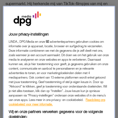
supermarkt. Hij herkende mij van TikTok-filmpjes van mij en
Jesse Klaver met romantische muziek eronder.”
Dat lees je goed:
de hashtag #resse
waaronder grappige
video’s over de vermeende romance tussen Jesse Klaver en
Rob Jetten te zien zijn, bracht ze samen.
Jouw privacy-instellingen
LINDA., DPG Media en onze
92
advertentiepartners gebruiken cookies om
informatie over je apparaat, locatie, browser en surfgedrag te verzamelen.
Rob Jetten (D66) over
Deze informatie combineren we met de gegevens die je zelf deelt met ons,
veiligheid van vrouwen: 'Dit
zoals wanneer je een account aanmaakt. Dit doen we om het gebruik van onze
probleem is alleen op te
media te analyseren en onze websites en apps te verbeteren. Daarnaast
lossen als mannen in actie
kunnen we, als je hier toestemming voor geeft, je gegevens gebruiken om onze
komen'
content, communicatie en aanbod te personaliseren en je relevante
LEES OOK
advertenties te tonen, en voor marketingdoeleinden delen met 4
mediapartners. Ook content van 13 externe platformen wordt enkel getoond
met jouw toestemming. Geef toestemming of stel je eigen keuze in. Door op
"Akkoord" te klikken, geef je toestemming voor onderstaande doeleinden. Wil
je niet alles toestaan, klik dan op “Instellen”. Jouw keuze kun je opnieuw
ARGENTIJNSE HOCKYER
aanpassen via “Privacy-instellingen” onderaan onze websites of in de menu’s
van onze apps. Lees meer in ons privacy- en cookiebeleid.
Raadpleeg ons
Rob viel meteen voor de charmante Argentijn met de
cookiebeleid voor meer informatie.
hockeytas over zijn schouder. “Op zijn shirt stond zijn naam,
Wij en onze partners verwerken gegevens voor de volgende
dus ik heb hem gegoogeld en gevolgd op Instagram”, lacht
doeleinden: