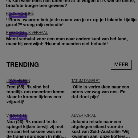
'Ik kan weer eens niet laten me af te vragen of ik wel de beste,
braafste burger ben geweest'
ROOS MOGGRÉ
'"Roos, waarom heb je de naam van je ex op je LinkedIn-tijdlijn
gezet?" vroeg mijn vriendin'
PERSOONLIJK VERHAAL
Merel verhuist voor een man naar andere kant van het land,
maar hij verdwijnt: 'Huur al maanden niet betaald'
TRENDING
MEER
LIEVE HELEEN
TATUM DAGELET
Fred (55): 'Ik vind het
'Ollie is vertrokken naar een
moeilijk om meerdere keren
adres ver weg van ons. En
klaar te komen tijdens een
dat doet pijn’
vrijpartij'
VRIJPARTIJ
ADVERTORIAL
Noa (26): 'Ik moest in de
Jolanda reisde naar een
spiegel kijken terwijl zij met
afgelegen eiland voor de
me aan het seksen was en
kust van Zuid-Australië: 'Wij
de tranen sprongen in mijn
kwamen aan, onze koffers