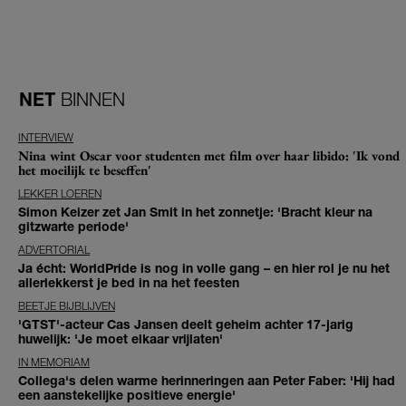
NET
BINNEN
INTERVIEW
Nina wint Oscar voor studenten met film over haar libido: 'Ik vond
het moeilijk te beseffen'
LEKKER LOEREN
Simon Keizer zet Jan Smit in het zonnetje: 'Bracht kleur na
gitzwarte periode'
ADVERTORIAL
Ja écht: WorldPride is nog in volle gang – en hier rol je nu het
allerlekkerst je bed in na het feesten
BEETJE BIJBLIJVEN
'GTST'-acteur Cas Jansen deelt geheim achter 17-jarig
huwelijk: 'Je moet elkaar vrijlaten'
IN MEMORIAM
Collega's delen warme herinneringen aan Peter Faber: 'Hij had
een aanstekelijke positieve energie'