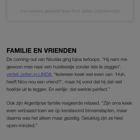
Een bericht gedeeld door Rob Jetten (@jettenrob)
FAMILIE EN VRIENDEN
De coming-out van Nicolás ging bijna terloops. “Hij nam me
gewoon mee naar een huisfeestje zonder iets te zeggen”,
vertelt Jetten in LINDA.
“Iedereen keek wel even van: ‘Huh,
heeft Nico nou een vriend?’, maar hij vond dat hij dat niet
hoefde uit te leggen. En eerlijk: dat werkte perfect.”
Ook zijn Argentijnse familie reageerde relaxed. “Zijn oma keek
even verbaasd toen we op kerstavond binnenstapten, maar
daarna was het alleen maar gezellig. Gelukkig zijn ze heel
open-minded.”