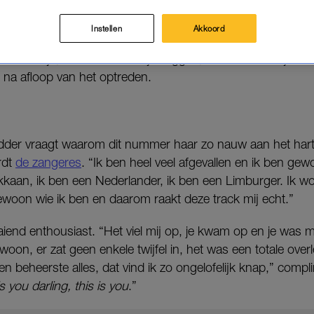
howstopper
die niet alleen muzikaal uitdagend is, m
Instellen
Akkoord
het moeilijk, dat moet ik eerlijk zeggen, maar ik ben blij dat h
 na afloop van het optreden.
der vraagt waarom dit nummer haar zo nauw aan het hart l
rdt
de zangeres
. “Ik ben heel veel afgevallen en ik ben gew
okkaan, ik ben een Nederlander, ik ben een Limburger. Ik w
ewoon wie ik ben en daarom raakt deze track mij echt.”
aiend enthousiast. “Het viel mij op, je kwam op en je was 
on, er zat geen enkele twijfel in, het was een totale over
 en beheerste alles, dat vind ik zo ongelofelijk knap,” comp
is you darling, this is you
.”