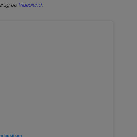
terug op
Videoland
.
am bekijken