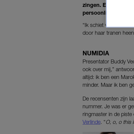
zingen. Een echte
s
persoonlijk raakt.
“Ik schiet vol. Ik vond 
door haar tranen heen
NUMIDIA
Presentator Buddy Ved
ook over mij,” antwoo
altijd: ik ben een Mar
minder. Maar ik ben g
De recensenten zijn la
nummer. Je was er gewo
ringmaster in de piste
Verlinde
. “
O, o, o this 