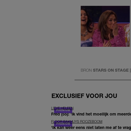
BRON
STARS ON STAGE |
EXCLUSIEF VOOR JOU
LIEVE HELEEN
Fred (55): 'Ik vind het moeilijk om meerde
FLOOR BAKHUYS ROOZEBOOM
'Ik kan weer eens niet laten me af te vr