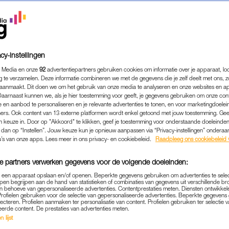
cy-instellingen
 Media en onze
92
advertentiepartners gebruiken cookies om informatie over je apparaat, lo
g te verzamelen. Deze informatie combineren we met de gegevens die je zelf deelt met ons, z
aanmaakt. Dit doen we om het gebruik van onze media te analyseren en onze websites en a
Daarnaast kunnen we, als je hier toestemming voor geeft, je gegevens gebruiken om onze con
 en aanbod te personaliseren en je relevante advertenties te tonen, en voor marketingdoele
ers. Ook content van 13 externe platformen wordt enkel getoond met jouw toestemming. Ge
gen keuze in. Door op "Akkoord" te klikken, geef je toestemming voor onderstaande doeleinden. 
k dan op “Instellen”. Jouw keuze kun je opnieuw aanpassen via “Privacy-instellingen” ondera
MEDIA
|
FRAGMENT GEMIST
u’s van onze apps. Lees meer in ons privacy- en cookiebeleid.
Raadpleeg ons cookiebeleid 
N TRANEN NA ZINGEN 'THIS
e partners verwerken gegevens voor de volgende doeleinden:
 STAGE': 'BEN BLIJ DAT H
p een apparaat opslaan en/of openen. Beperkte gegevens gebruiken om advertenties te sele
IS'
pen begrijpen aan de hand van statistieken of combinaties van gegevens uit verschillende br
 behoeve van gepersonaliseerde advertenties. Contentprestaties meten. Diensten ontwikkel
Profielen gebruiken voor de selectie van gepersonaliseerde advertenties. Beperkte gegeven
14-06-2025
|
JUJUBE ZEGUERS
lecteren. Profielen aanmaken ter personalisatie van content. Profielen gebruiken ter selectie 
eerde content. De prestaties van advertenties meten.
 lijst
g zangeres Numidia deze week
This is me
uit
The G