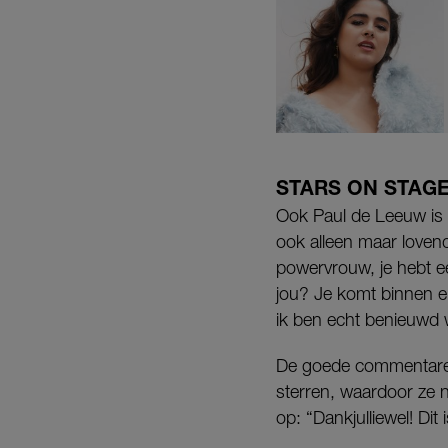
STARS ON STAG
Ook Paul de Leeuw is e
ook alleen maar loven
powervrouw, je hebt 
jou? Je komt binnen en 
ik ben echt benieuwd 
De goede commentaren v
sterren, waardoor ze n
op: “Dankjulliewel! Dit 