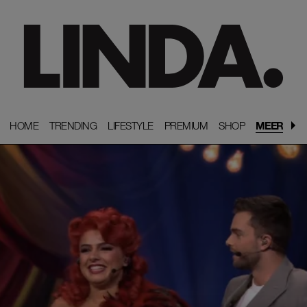
HOME
HOME
TRENDING
TRENDING
LIFESTYLE
LIFESTYLE
PREMIUM
PREMIUM
SHOP
SHOP
MEER