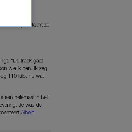
aar haar ook
et voorbij is,” lacht ze
igt. “De track gaat
oon wie ik ben. Ik zeg
oog 110 kilo, nu wat
meteen helemaal in het
levering. Je was de
limenteert
Albert