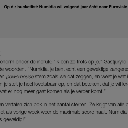
Op d'r bucketlist: Numidia wil volgend jaar écht naar Eurovisie
E
norm onder de indruk: “Ik ben zo trots op je.” Gastjurylid
de woorden. “Numidia, je bent echt een geweldige zangere
een
powerhouse
stem zoals we dat zeggen, en weet je wat 
je stelt je heel kwetsbaar op, en dat betekent dat je wil le
wat er nog meer gaat komen als je verder komt.”
ertalen zich ook in het aantal sterren. Ze krijgt van alle d
et als vorige week weer de maximale score haalt. Numidia 
is geweldig!”