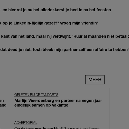
 en hier rol je nu het allerlekkerst je bed in na het feesten
op je LinkedIn-tijdlijn gezet?" vroeg mijn vriendin'
kant van het land, maar hij verdwijnt: 'Huur al maanden niet betaal
at deed je niet, toch bleek mijn partner zelf een affaire te hebben'
MEER
GELEZEN BIJ DE TANDARTS
en
Marlijn Weerdenburg en partner na negen jaar
land
eindelijk samen op vakantie
ADVERTORIAL
Op de fiets met jonge kids? Zo wordt het ineens
e