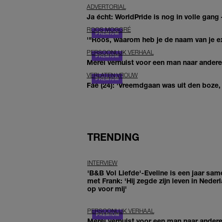
ADVERTORIAL
Ja écht: WorldPride is nog in volle gang –
ROOS MOGGRÉ
'"Roos, waarom heb je de naam van je ex 
PERSOONLIJK VERHAAL
Merel verhuist voor een man naar andere 
VERLATEN VROUW
Fae (24): 'Vreemdgaan was uit den boze, d
TRENDING
INTERVIEW
'B&B Vol Liefde'-Eveline is een jaar sam
met Frank: 'Hij zegde zijn leven in Neder
op voor mij'
PERSOONLIJK VERHAAL
Merel verhuist voor een man naar ander