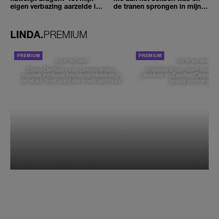
eigen verbazing aarzelde ik
de tranen sprongen in mijn
geen moment'
ogen'
LINDA.
PREMIUM
DE STAD VAN
DE STAD VAN
Elske DeWall over Leeuwarden,
Isabelle Boer deelt haar f
muziek en haar favoriete plekken in
plekken in Zwolle: 'Deze pl
de stad: 'Een stad die voelt als thuis'
graag verborgen'