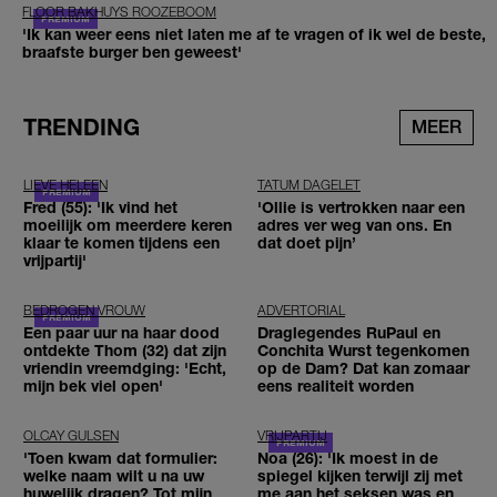
FLOOR BAKHUYS ROOZEBOOM
'Ik kan weer eens niet laten me af te vragen of ik wel de beste,
braafste burger ben geweest'
TRENDING
MEER
LIEVE HELEEN
TATUM DAGELET
Fred (55): 'Ik vind het
'Ollie is vertrokken naar een
moeilijk om meerdere keren
adres ver weg van ons. En
klaar te komen tijdens een
dat doet pijn’
vrijpartij'
BEDROGEN VROUW
ADVERTORIAL
Een paar uur na haar dood
Draglegendes RuPaul en
ontdekte Thom (32) dat zijn
Conchita Wurst tegenkomen
vriendin vreemdging: 'Echt,
op de Dam? Dat kan zomaar
mijn bek viel open'
eens realiteit worden
OLCAY GULSEN
VRIJPARTIJ
'Toen kwam dat formulier:
Noa (26): 'Ik moest in de
welke naam wilt u na uw
spiegel kijken terwijl zij met
huwelijk dragen? Tot mijn
me aan het seksen was en