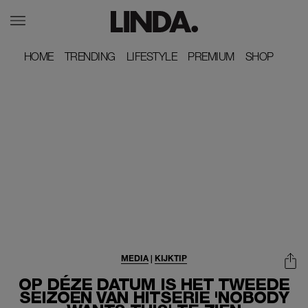
HOME
HOME
TRENDING
TRENDING
LIFESTYLE
LIFESTYLE
PREMIUM
PREMIUM
SHOP
SHOP
MEDIA
|
KIJKTIP
OP DÉZE DATUM IS HET TWEEDE
SEIZOEN VAN HITSERIE 'NOBODY