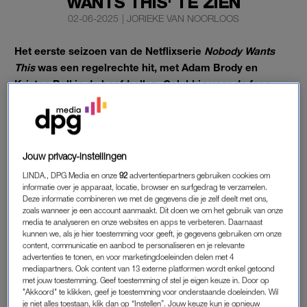
WANTS THIS' TE ZIEN
02-06-2025
|
JORIEKE VAN NOORLOOS
Het eerste seizoen van de Netflixserie
Nobody Wants
This
was een regelrechte hit, met Adam Brody en
Kristen Bell in de hoofdrollen. Gelukkig voor de fans
komt er ook een tweede seizoen.
En daarvan is nu de datum bekendgemaakt.
Jouw privacy-instellingen
NOBODY WANTS THIS
LINDA., DPG Media en onze
92
advertentiepartners gebruiken cookies om
informatie over je apparaat, locatie, browser en surfgedrag te verzamelen.
Voor wie
de serie
nog niet heeft gezien:
Nobody Wants This
Deze informatie combineren we met de gegevens die je zelf deelt met ons,
vertelt het verhaal van Joanne (Kristen Bell) en Noah (Adam
zoals wanneer je een account aanmaakt. Dit doen we om het gebruik van onze
media te analyseren en onze websites en apps te verbeteren. Daarnaast
Brody), die al gauw na hun ontmoeting stapelverliefd worden.
kunnen we, als je hier toestemming voor geeft, je gegevens gebruiken om onze
Er zijn alleen wat obstakels op de weg: Noah is hard op weg
content, communicatie en aanbod te personaliseren en je relevante
om opperrabbijn te worden in zijn synagoge, terwijl Joanne
advertenties te tonen, en voor marketingdoeleinden delen met 4
mediapartners. Ook content van 13 externe platformen wordt enkel getoond
vindt dat ze te veel rare trekjes heeft – die ze aanvankelijk
met jouw toestemming. Geef toestemming of stel je eigen keuze in. Door op
krampachtig voor Noah probeert te verbergen. En niet
"Akkoord" te klikken, geef je toestemming voor onderstaande doeleinden. Wil
je niet alles toestaan, klik dan op “Instellen”. Jouw keuze kun je opnieuw