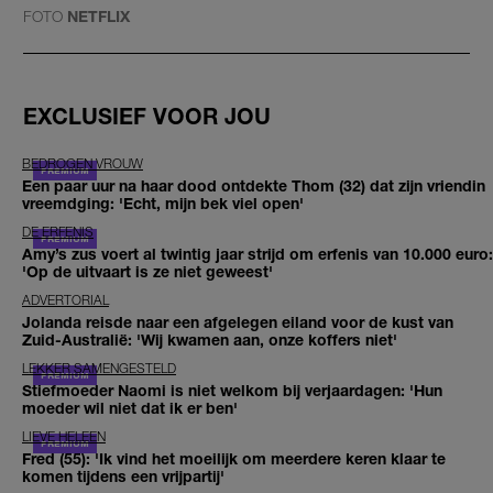
FOTO
NETFLIX
EXCLUSIEF VOOR JOU
BEDROGEN VROUW
Een paar uur na haar dood ontdekte Thom (32) dat zijn vriendin
vreemdging: 'Echt, mijn bek viel open'
DE ERFENIS
Amy’s zus voert al twintig jaar strijd om erfenis van 10.000 euro:
'Op de uitvaart is ze niet geweest'
ADVERTORIAL
Jolanda reisde naar een afgelegen eiland voor de kust van
Zuid-Australië: 'Wij kwamen aan, onze koffers niet'
LEKKER SAMENGESTELD
Stiefmoeder Naomi is niet welkom bij verjaardagen: 'Hun
moeder wil niet dat ik er ben'
LIEVE HELEEN
Fred (55): 'Ik vind het moeilijk om meerdere keren klaar te
komen tijdens een vrijpartij'