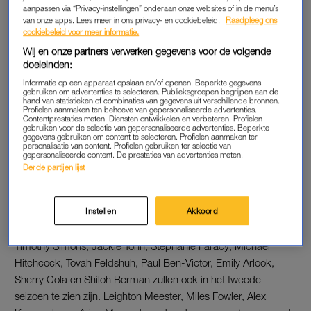
onbelangrijk: Joanne is niet Joods, wat voor Noahs familie een
aanpassen via “Privacy-instellingen” onderaan onze websites of in de menu’s
groot probleem vormt.
van onze apps. Lees meer in ons privacy- en cookiebeleid.
Raadpleeg ons
cookiebeleid voor meer informatie.
Juist dat maakt
Nobody Wants This
zo verfrissend, fijn en
Wij en onze partners verwerken gegevens voor de volgende
herkenbaar: die zogenaamde ‘gekke’ trekjes van Joanne zijn
doeleinden:
helemaal niet zo vreemd. Veel kijkers zullen zich herkennen in
Informatie op een apparaat opslaan en/of openen. Beperkte gegevens
gebruiken om advertenties te selecteren. Publieksgroepen begrijpen aan de
haar gedachtegang, die – anders dan in veel series en films –
hand van statistieken of combinaties van gegevens uit verschillende bronnen.
Profielen aanmaken ten behoeve van gepersonaliseerde advertenties.
nergens overdreven wordt neergezet. Joanne en Noah blijven
Contentprestaties meten. Diensten ontwikkelen en verbeteren. Profielen
gebruiken voor de selectie van gepersonaliseerde advertenties. Beperkte
geloofwaardige, sympathieke personages. Geen karikaturen,
gegevens gebruiken om content te selecteren. Profielen aanmaken ter
personalisatie van content. Profielen gebruiken ter selectie van
maar echte mensen, bij wie je vanaf het begin hoopt dat ze
gepersonaliseerde content. De prestaties van advertenties meten.
samen eindigen.
Derde partijen lijst
LEIGHTON MEESTER EN ADAM BRODY
Instellen
Akkoord
Oud-castleden Kristen Bell, Adam Brody, Justine Lupe,
Timothy Simons, Jackie Tohn, Stephanie Faracy, Michael
Hitchcock, Tovah Feldshuh, Paul Ben-Victor, Emily Arlook,
Sherry Cola en Shiloh Berman zullen ook in het tweede
seizoen te zien zijn. Leighton Meester, Miles Fowler, Alex