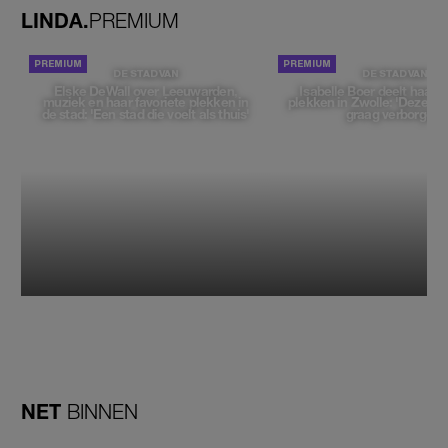
LINDA.
PREMIUM
DE STAD VAN
DE STAD VAN
Elske DeWall over Leeuwarden,
Isabelle Boer deelt haar f
muziek en haar favoriete plekken in
plekken in Zwolle: 'Deze pl
de stad: 'Een stad die voelt als thuis'
graag verborgen'
NET
BINNEN