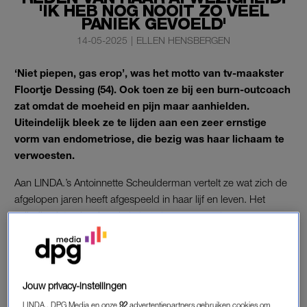
'IK HEB NOG NOOIT ZO VEEL
PANIEK GEVOELD'
14-05-2025
|
ELLEN HENSBERGEN
‘Niet piepen, gas erop’, was het motto van tv-maakster
Floortje Dessing (54). Ook toen ze bij een burn-outcoach
zat omdat de moeheid en pijn maar aanhielden.
Uiteindelijk bleek ze te lijden aan een zeer ernstige
vorm van endometriose, die bezig was haar lichaam te
verwoesten.
Aan LINDA.’s Antoinnette Scheulderman vertelt ze wat zich de
afgelopen jaren heeft afgespeeld in haar lijf en leven. Het
volledige interview lees je
in het nieuwe magazine
en op
LINDA.premium. Daarnaast lees je op LINDA.nl ook
het
interview met Floortjes gynaecoloog
, voor verdere informatie
over endometriose.
Jouw privacy-instellingen
LINDA., DPG Media en onze
92
advertentiepartners gebruiken cookies om