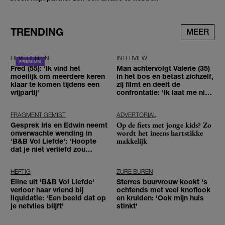
TRENDING
MEER
LIEVE HELEEN
INTERVIEW
Fred (55): 'Ik vind het
Man achtervolgt Valerie (35)
moeilijk om meerdere keren
in het bos en betast zichzelf,
klaar te komen tijdens een
zij filmt en deelt de
vrijpartij'
confrontatie: 'Ik laat me niet
tegenhouden'
FRAGMENT GEMIST
ADVERTORIAL
Op de fiets met jonge kids? Zo
Gesprek Iris en Edwin neemt
wordt het ineens hartstikke
onverwachte wending in
makkelijk
'B&B Vol Liefde': 'Hoopte
dat je niet verliefd zou
worden'
HEFTIG
ZURE BUREN
Eline uit 'B&B Vol Liefde'
Sterres buurvrouw kookt 's
verloor haar vriend bij
ochtends met veel knoflook
liquidatie: 'Een beeld dat op
en kruiden: 'Ook mijn huis
je netvlies blijft'
stinkt'