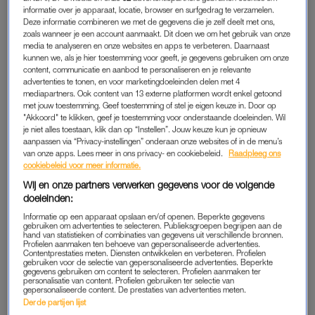
AFWEZIGHEID FLOORTJE DESSING
informatie over je apparaat, locatie, browser en surfgedrag te verzamelen.
Het was het meest intense jaar uit haar leven, zegt Floortje
Deze informatie combineren we met de gegevens die je zelf deelt met ons,
zoals wanneer je een account aanmaakt. Dit doen we om het gebruik van onze
Dessing. 9 mei 2024 stierf haar vader Chris, een paar
media te analyseren en onze websites en apps te verbeteren. Daarnaast
maanden later werd ze zelf ernstig ziek, waardoor ze twee
kunnen we, als je hier toestemming voor geeft, je gegevens gebruiken om onze
content, communicatie en aanbod te personaliseren en je relevante
keer met spoed werd opgenomen en op 12 november een
advertenties te tonen, en voor marketingdoeleinden delen met 4
ingrijpende, acht uur durende operatie moest ondergaan.
mediapartners. Ook content van 13 externe platformen wordt enkel getoond
Uitgevoerd door een heel team van specialisten die de helft
met jouw toestemming. Geef toestemming of stel je eigen keuze in. Door op
"Akkoord" te klikken, geef je toestemming voor onderstaande doeleinden. Wil
van haar lever, een stukje uit het middenrif en een stukje van
je niet alles toestaan, klik dan op “Instellen”. Jouw keuze kun je opnieuw
haar long verwijderden. De oorzaak: een zeer zeldzame vorm
aanpassen via “Privacy-instellingen” onderaan onze websites of in de menu’s
van onze apps. Lees meer in ons privacy- en cookiebeleid.
Raadpleeg ons
van endometriose.
cookiebeleid voor meer informatie.
Wij en onze partners verwerken gegevens voor de volgende
In Nederland heeft 1 op de 10 vrouwen endometriose
:
doeleinden:
sommigen heftig, anderen een milde variant waarvan ze bijna
Informatie op een apparaat opslaan en/of openen. Beperkte gegevens
niets merken. “Het is een aandoening waarbij het
gebruiken om advertenties te selecteren. Publieksgroepen begrijpen aan de
hand van statistieken of combinaties van gegevens uit verschillende bronnen.
baarmoederslijmvlies dat normaal gesproken alleen de
Profielen aanmaken ten behoeve van gepersonaliseerde advertenties.
Contentprestaties meten. Diensten ontwikkelen en verbeteren. Profielen
binnenkant van de baarmoeder bekleedt, zich ook buiten de
gebruiken voor de selectie van gepersonaliseerde advertenties. Beperkte
baarmoeder gaat nestelen”, legt de tv-maakster uit. De ziekte
gegevens gebruiken om content te selecteren. Profielen aanmaken ter
personalisatie van content. Profielen gebruiken ter selectie van
kan flinke pijnklachten geven in het bekkenbodemgebied.
gepersonaliseerde content. De prestaties van advertenties meten.
Derde partijen lijst
“Uiteindelijk kunnen er verklevingen ontstaan, meestal op