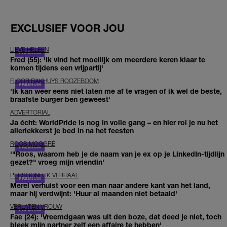
EXCLUSIEF VOOR JOU
LIEVE HELEEN
Fred (55): 'Ik vind het moeilijk om meerdere keren klaar te
komen tijdens een vrijpartij'
FLOOR BAKHUYS ROOZEBOOM
'Ik kan weer eens niet laten me af te vragen of ik wel de beste,
braafste burger ben geweest'
ADVERTORIAL
Ja écht: WorldPride is nog in volle gang – en hier rol je nu het
allerlekkerst je bed in na het feesten
ROOS MOGGRÉ
'"Roos, waarom heb je de naam van je ex op je LinkedIn-tijdlijn
gezet?" vroeg mijn vriendin'
PERSOONLIJK VERHAAL
Merel verhuist voor een man naar andere kant van het land,
maar hij verdwijnt: 'Huur al maanden niet betaald'
VERLATEN VROUW
Fae (24): 'Vreemdgaan was uit den boze, dat deed je niet, toch
bleek mijn partner zelf een affaire te hebben'