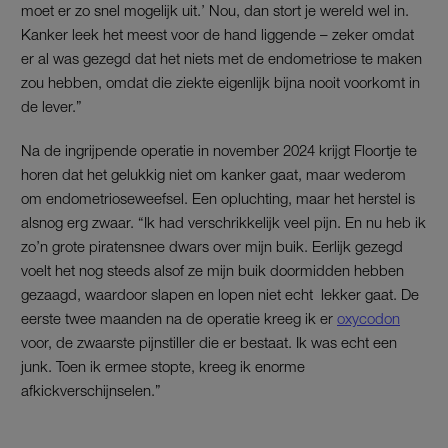
moet er zo snel mogelijk uit.’ Nou, dan stort je wereld wel in.
Kanker leek het meest voor de hand liggende – zeker omdat
er al was gezegd dat het niets met de endometriose te maken
zou hebben, omdat die ziekte eigenlijk bijna nooit voorkomt in
de lever.”
Na de ingrijpende operatie in november 2024 krijgt Floortje te
horen dat het gelukkig niet om kanker gaat, maar wederom
om endometrioseweefsel. Een opluchting, maar het herstel is
alsnog erg zwaar. “Ik had verschrikkelijk veel pijn. En nu heb ik
zo’n grote piratensnee dwars over mijn buik. Eerlijk gezegd
voelt het nog steeds alsof ze mijn buik doormidden hebben
gezaagd, waardoor slapen en lopen niet echt ­ lekker gaat. De
eerste twee maanden na de operatie kreeg ik er
oxycodon
voor, de zwaarste pijnstiller die er bestaat. Ik was echt een
junk. Toen ik ermee stopte, kreeg ik enorme
afkickverschijnselen.”