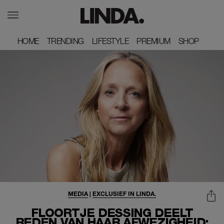
HOME
HOME
TRENDING
TRENDING
LIFESTYLE
LIFESTYLE
PREMIUM
PREMIUM
SHOP
SHOP
MEDIA
|
EXCLUSIEF IN LINDA.
FLOORTJE DESSING DEELT
REDEN VAN HAAR AFWEZIGHEID: