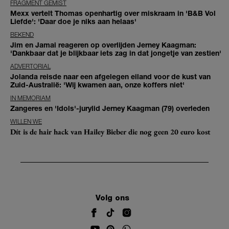
FRAGMENT GEMIST
Mexx vertelt Thomas openhartig over miskraam in 'B&B Vol
Liefde': 'Daar doe je niks aan helaas'
BEKEND
Jim en Jamai reageren op overlijden Jerney Kaagman:
'Dankbaar dat je blijkbaar iets zag in dat jongetje van zestien'
ADVERTORIAL
Jolanda reisde naar een afgelegen eiland voor de kust van
Zuid-Australië: 'Wij kwamen aan, onze koffers niet'
IN MEMORIAM
Zangeres en 'Idols'-jurylid Jerney Kaagman (79) overleden
WILLEN WE
Dít is de hair hack van Hailey Bieber die nog geen 20 euro kost
Volg ons