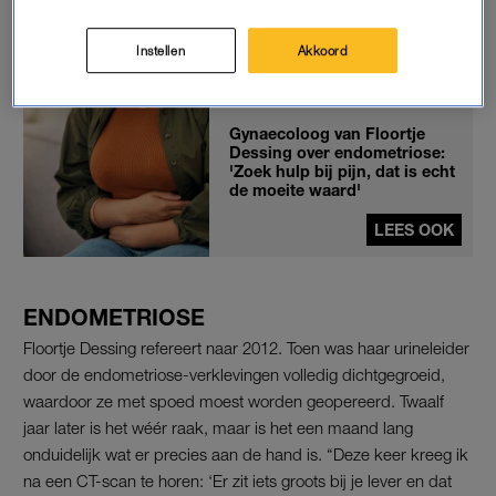
organen in de buik. De ziekte heeft me jarenlang langzaam
beslopen om plotseling heel hard toe te slaan. Pas toen ik 42
Instellen
Akkoord
was, is het voor de eerste keer bij mij ontdekt.”
Gynaecoloog van Floortje
Dessing over endometriose:
'Zoek hulp bij pijn, dat is echt
de moeite waard'
LEES OOK
ENDOMETRIOSE
Floortje Dessing refereert naar 2012. Toen was haar urineleider
door de endometriose-verklevingen volledig dichtgegroeid,
waardoor ze met spoed moest worden geopereerd. Twaalf
jaar later is het wéér raak, maar is het een maand lang
onduidelijk wat er precies aan de hand is. “Deze keer kreeg ik
na een CT-scan te horen: ‘Er zit iets groots bij je lever en dat