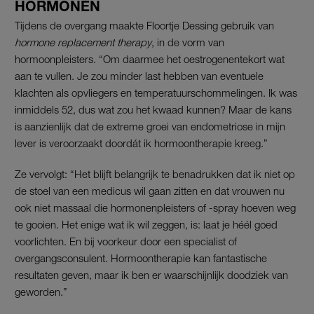
HORMONEN
Tijdens de overgang maakte Floortje Dessing gebruik van
hormone replacement therapy
, in de vorm van
hormoonpleisters. “Om daarmee het oestrogenentekort wat
aan te vullen. Je zou minder last hebben van eventuele
klachten als opvliegers en temperatuurschommelingen. Ik was
inmiddels 52, dus wat zou het kwaad kunnen? Maar de kans
is aanzienlijk dat de extreme groei van endometriose in mijn
lever is veroorzaakt doordát ik hormoontherapie kreeg.”
Ze vervolgt: “Het blijft belangrijk te benadrukken dat ik niet op
de stoel van een medicus wil gaan zitten en dat vrouwen nu
ook niet massaal die hormonenpleisters of -spray hoeven weg
te gooien. Het enige wat ik wil zeggen, is: laat je héél goed
voorlichten. En bij voorkeur door een specialist of
overgangsconsulent. Hormoontherapie kan fantastische
resultaten geven, maar ik ben er waarschijnlijk doodziek van
geworden.”