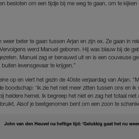
en besloten om een tijdje bij me weg te gaan, om te kijken o
toch weer beter te gaan tussen Arjan en zijn ex. Ze gaan in re
“Vervolgens werd Manuel geboren. Hij was blauw bij de geb
f gezeten. Manuel zag er benauwd uit en is een couveuse g
buiten levensgevaar te krijgen.”
eine op en viert het gezin de 40ste verjaardag van Arjan. “
boodschap: ‘Ik zie het niet meer zitten tussen ons en ik wil
j heldere hemel. Ik begreep het niet en zag het totaal nie
ruikt. Alsof je beetgenomen bent om een zoon te schenke
John van den Heuvel na heftige tijd: 'Gelukkig gaat het nu wee