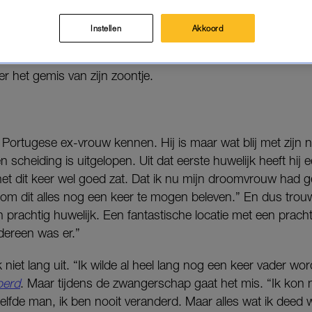
ijn zoontje Manuel (3) al jaren niet gezien, nadat zij
ugal.
Instellen
Akkoord
r het gemis van zijn zoontje.
jn Portugese ex-vrouw kennen. Hij is maar wat blij met zijn
een scheiding is uitgelopen. Uit dat eerste huwelijk heeft hij 
 het dit keer wel goed zat. Dat ik nu mijn droomvrouw had 
om dit alles nog een keer te mogen beleven.” En dus trou
 prachtig huwelijk. Een fantastische locatie met een pracht
edereen was er.”
 niet lang uit. “Ik wilde al heel lang nog een keer vader wor
oerd
. Maar tijdens de zwangerschap gaat het mis. “Ik kon
lfde man, ik ben nooit veranderd. Maar alles wat ik deed 