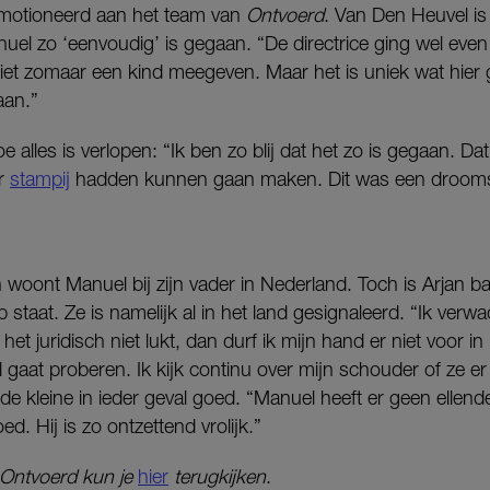
eëmotioneerd aan het team van
Ontvoerd
. Van Den Heuvel is
el zo ‘eenvoudig’ is gegaan. “De directrice ging wel even 
niet zomaar een kind meegeven. Maar het is uniek wat hier 
aan.”
e alles is verlopen: “Ik ben zo blij dat het zo is gegaan. Dat 
r
stampij
hadden kunnen gaan maken. Dit was een drooms
oont Manuel bij zijn vader in Nederland. Toch is Arjan ba
staat. Ze is namelijk al in het land gesignaleerd. “Ik verw
 het juridisch niet lukt, dan durf ik mijn hand er niet voor i
al gaat proberen. Ik kijk continu over mijn schouder of ze er 
de kleine in ieder geval goed. “Manuel heeft er geen elle
. Hij is zo ontzettend vrolijk.”
 Ontvoerd kun je
hier
terugkijken
.