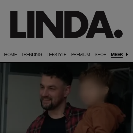
HOME
HOME
TRENDING
TRENDING
LIFESTYLE
LIFESTYLE
PREMIUM
PREMIUM
SHOP
SHOP
MEER