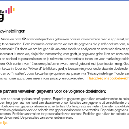
cy-instellingen
 Media en onze
92
advertentiepartners gebruiken cookies om informatie over je apparaat, lo
g te verzamelen. Deze informatie combineren we met de gegevens die je zelf deelt met ons, z
aanmaakt. Dit doen we om het gebruik van onze media te analyseren en onze websites en a
Daarnaast kunnen we, als je hier toestemming voor geeft, je gegevens gebruiken om onze con
 en aanbod te personaliseren en je relevante advertenties te tonen, en voor marketingdoele
ers. Ook content van 13 externe platformen wordt enkel getoond met jouw toestemming. Ge
gen keuze in. Door op "Akkoord" te klikken, geef je toestemming voor onderstaande doeleinden. 
k dan op “Instellen”. Jouw keuze kun je opnieuw aanpassen via “Privacy-instellingen” ondera
MEDIA
|
FRAGMENT GEMIST
u’s van onze apps. Lees meer in ons privacy- en cookiebeleid.
Raadpleeg ons cookiebeleid 
WORDT NA JAREN HEREN
e partners verwerken gegevens voor de volgende doeleinden:
ANUEL (3) IN ‘ONTVOERD’:
p een apparaat opslaan en/of openen. Beperkte gegevens gebruiken om advertenties te sele
TRILLEN ALS EEN RIETJE’
pen begrijpen aan de hand van statistieken of combinaties van gegevens uit verschillende br
 behoeve van gepersonaliseerde advertenties. Contentprestaties meten. Diensten ontwikkel
Profielen gebruiken voor de selectie van gepersonaliseerde advertenties. Beperkte gegeven
26-08-2024
|
TOM STEVENS
lecteren. Profielen aanmaken ter personalisatie van content. Profielen gebruiken ter selectie 
eerde content. De prestaties van advertenties meten.
 lijst
ring van het nieuwe seizoen van
Ontvoerd
staat het ve