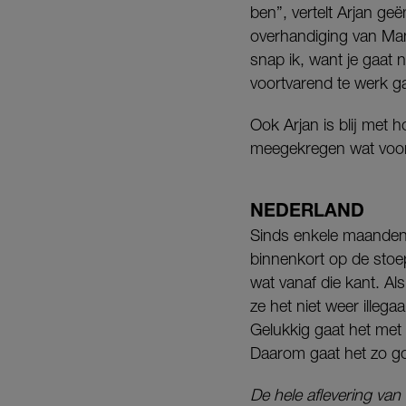
ben”, vertelt Arjan g
overhandiging van Manu
snap ik, want je gaat 
voortvarend te werk g
Ook Arjan is blij met ho
meegekregen wat voo
NEDERLAND
Sinds enkele maanden w
binnenkort op de stoep 
wat vanaf die kant. Als
ze het niet weer illega
Gelukkig gaat het met 
Daarom gaat het zo goed
De hele aflevering van