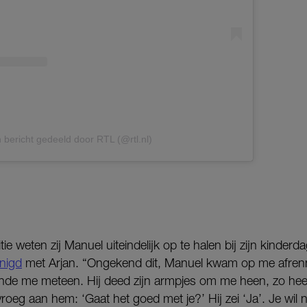
 bericht gedeeld door RTL (@rtl.nl)
ie weten zij Manuel uiteindelijk op te halen bij zijn kinderdag
nigd
met Arjan. “Ongekend dit, Manuel kwam op me afrenne
nde me meteen. Hij deed zijn armpjes om me heen, zo heerli
Ik vroeg aan hem: ‘Gaat het goed met je?’ Hij zei ‘Ja’. Je wil n