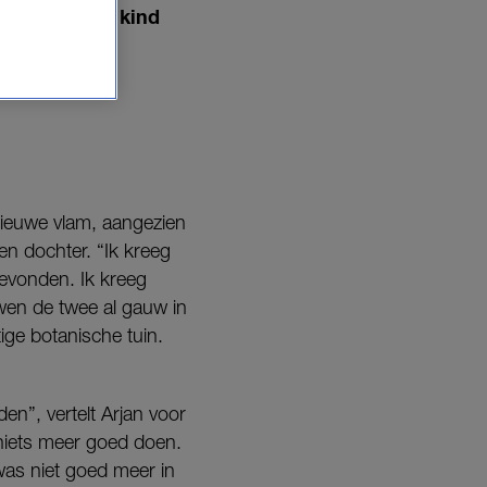
n ex-vrouw hun kind
 nieuwe vlam, aangezien
een dochter. “Ik kreeg
gevonden. Ik kreeg
wen de twee al gauw in
ige botanische tuin.
den”, vertelt Arjan voor
 niets meer goed doen.
was niet goed meer in