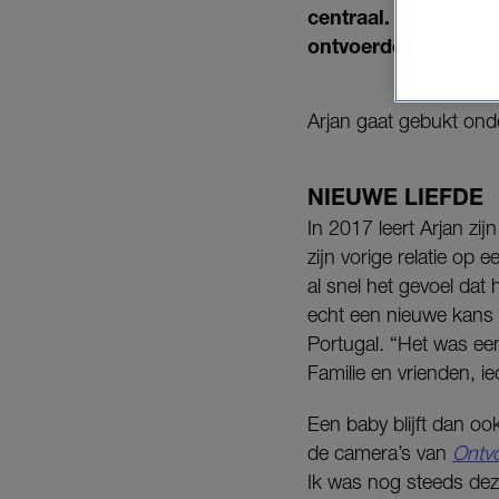
centraal. Hij heeft z
ontvoerde naar Port
Arjan gaat gebukt onde
NIEUWE LIEFDE
In 2017 leert Arjan zi
zijn vorige relatie op 
al snel het gevoel dat
echt een nieuwe kans 
Portugal. “Het was een
Familie en vrienden, i
Een baby blijft dan ook
de camera’s van
Ontv
Ik was nog steeds deze