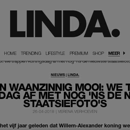
HOME
HOME
TRENDING
TRENDING
LIFESTYLE
LIFESTYLE
PREMIUM
PREMIUM
SHOP
SHOP
MEER
NIEUWS
|
LINDA.
N WAANZINNIG MOOI: WE
DAG AF MET NOG 'NS DE 
STAATSIEFOTO'S
26-04-2018
|
VERENA VERHOEVEN
het vijf jaar geleden dat Willem-Alexander koning we