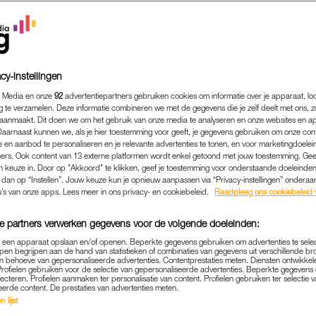
Erwin Olaf nieuwe – prachtige – staatsieportretten v
xander en Máxima zijn gefotografeerd in het Paleis op de 
 de lens.
cy-instellingen
 Media en onze
92
advertentiepartners gebruiken cookies om informatie over je apparaat, lo
Lees ook
g te verzamelen. Deze informatie combineren we met de gegevens die je zelf deelt met ons, z
aanmaakt. Dit doen we om het gebruik van onze media te analyseren en onze websites en a
n: 16 x het mooiste van 16 jaar huwelijk van onze k
Daarnaast kunnen we, als je hier toestemming voor geeft, je gegevens gebruiken om onze con
 en aanbod te personaliseren en je relevante advertenties te tonen, en voor marketingdoele
ers. Ook content van 13 externe platformen wordt enkel getoond met jouw toestemming. Ge
gen keuze in. Door op "Akkoord" te klikken, geef je toestemming voor onderstaande doeleinden. 
R
k dan op “Instellen”. Jouw keuze kun je opnieuw aanpassen via “Privacy-instellingen” ondera
l kunnen rekenen op veel enthousiaste reacties. Zo komen d
u’s van onze apps. Lees meer in ons privacy- en cookiebeleid.
Raadpleeg ons cookiebeleid 
aak voorbij in de reacties onder
het officiële Instagram-ac
e partners verwerken gegevens voor de volgende doeleinden:
llen er verder geen woorden aan vuil maken en kunnen ons 
p een apparaat opslaan en/of openen. Beperkte gegevens gebruiken om advertenties te sele
pen begrijpen aan de hand van statistieken of combinaties van gegevens uit verschillende br
 behoeve van gepersonaliseerde advertenties. Contentprestaties meten. Diensten ontwikkel
Profielen gebruiken voor de selectie van gepersonaliseerde advertenties. Beperkte gegeven
lecteren. Profielen aanmaken ter personalisatie van content. Profielen gebruiken ter selectie 
eerde content. De prestaties van advertenties meten.
 lijst