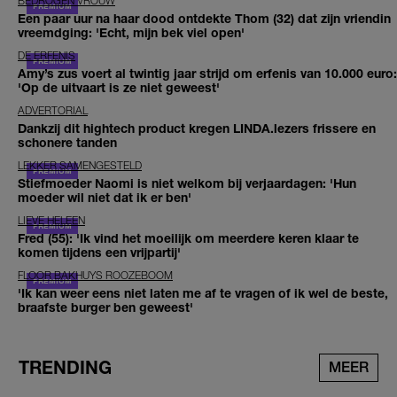
BEDROGEN VROUW
Een paar uur na haar dood ontdekte Thom (32) dat zijn vriendin
vreemdging: 'Echt, mijn bek viel open'
DE ERFENIS
Amy’s zus voert al twintig jaar strijd om erfenis van 10.000 euro:
'Op de uitvaart is ze niet geweest'
ADVERTORIAL
Dankzij dit hightech product kregen LINDA.lezers frissere en
schonere tanden
LEKKER SAMENGESTELD
Stiefmoeder Naomi is niet welkom bij verjaardagen: 'Hun
moeder wil niet dat ik er ben'
LIEVE HELEEN
Fred (55): 'Ik vind het moeilijk om meerdere keren klaar te
komen tijdens een vrijpartij'
FLOOR BAKHUYS ROOZEBOOM
'Ik kan weer eens niet laten me af te vragen of ik wel de beste,
braafste burger ben geweest'
TRENDING
MEER