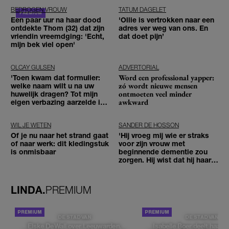
BEDROGEN VROUW
TATUM DAGELET
Een paar uur na haar dood
'Ollie is vertrokken naar een
ontdekte Thom (32) dat zijn
adres ver weg van ons. En
vriendin vreemdging: 'Echt,
dat doet pijn’
mijn bek viel open'
OLCAY GULSEN
ADVERTORIAL
Word een professional yapper:
'Toen kwam dat formulier:
zó wordt nieuwe mensen
welke naam wilt u na uw
ontmoeten veel minder
huwelijk dragen? Tot mijn
awkward
eigen verbazing aarzelde ik
geen moment'
WIL JE WETEN
SANDER DE HOSSON
Of je nu naar het strand gaat
'Hij vroeg mij wie er straks
of naar werk: dit kledingstuk
voor zijn vrouw met
is onmisbaar
beginnende dementie zou
zorgen. Hij wist dat hij haar
zou moeten loslaten'
LINDA.
PREMIUM
DE STAD VAN
DE STAD VAN
Elske DeWall over Leeuwarden,
Isabelle Boer deelt haar f