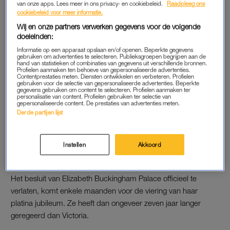
van onze apps. Lees meer in ons privacy- en cookiebeleid.
Raadpleeg ons
’thuiswerken’ in Windsor
.
cookiebeleid voor meer informatie.
Wij en onze partners verwerken gegevens voor de volgende
Windsor had sowieso de voorkeur van de Britse koninklijke
doeleinden:
familie. De echtgenoot van Elizabeth, prins Philip, overleed er
Informatie op een apparaat opslaan en/of openen. Beperkte gegevens
gebruiken om advertenties te selecteren. Publieksgroepen begrijpen aan de
in april. Het ruim 300 jaar oude paleis van Buckingham
hand van statistieken of combinaties van gegevens uit verschillende bronnen.
ondergaat bovendien renovaties.
Profielen aanmaken ten behoeve van gepersonaliseerde advertenties.
Contentprestaties meten. Diensten ontwikkelen en verbeteren. Profielen
gebruiken voor de selectie van gepersonaliseerde advertenties. Beperkte
gegevens gebruiken om content te selecteren. Profielen aanmaken ter
personalisatie van content. Profielen gebruiken ter selectie van
VICTORIA
gepersonaliseerde content. De prestaties van advertenties meten.
Derde partijen lijst
De eerste vorst die in Windsor Castle woonde en werkte was
koningin Victoria vanaf 1837. Zij trok zich terug uit het
openbare leven en vertrok naar Windsor Castle nadat haar
Instellen
Akkoord
man, prins Albert, in 1861 was overleden.
Het besluit van Elizabeth Buckingham Palace officieel te
verlaten, komt enkele maanden voor de viering van haar
platina jubileum. Ze heeft dan ongeveer zeven jaar langer
geregeerd dan Victoria.